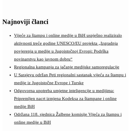
Najnoviji članci
Vijeće za štampu i online medije u BiH uspješno realiziralo
aktivnosti treće godine UNESCO/EU projekta „Izgradnja
povjerenja u medije u Jugoistočnoj Evropi: Podrška
novinarstvu kao javnom dobru“
Regionalna kampanja za jačanje medijske samoregulacije
U Sarajevu održan Peti regionalni sastanak vijeća za štampu i
medije iz Jugoistočne Evrope i Turske
Odgovorna upotreba umjetne inteligencije u medijima:
Pripremljen nacrt izmjena Kodeksa za štampane i online
medije BiH
Održana 118. sjednica Žalbene komisije Vijeća za štampu i
online medije u BiH