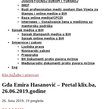
JUGOISTOČNOJ EUROPI I TURSKOJ
IMEP
Budi profesionalan medij, postani član Vijeća za
štampu i online medije u BiH
Baza online medija(CPCD)
Internews – Osnaživanje žena u medijima uz
mentorsku podršku
Spisak medija u BiH
Spisak štampanih medija u BiH
Spisak online medija u BiH
Smjernice i zakoni
Ljudska prava
Novinarski zakoni
Preporuke
BH Dokumenti protiv govora mržnje
Međunarodni dokumenti protiv govora mržnje
Eng
Klix.ba
Žalbe i prigovori
Gđa Emira Hasanović – Portal klix.ba,
26.06.2019.godine
26. Juna 2019.
19
pregleda