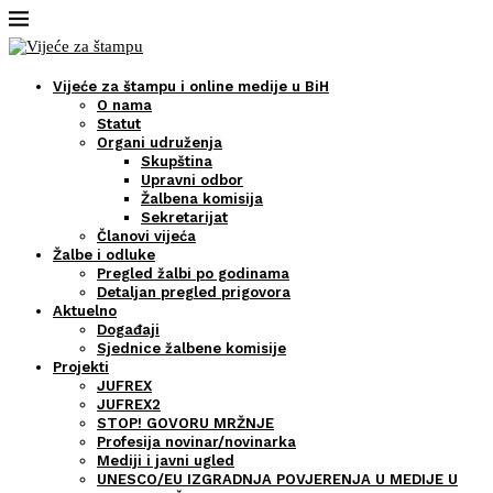
Vijeće za štampu i online medije u BiH
O nama
Statut
Organi udruženja
Skupština
Upravni odbor
Žalbena komisija
Sekretarijat
Članovi vijeća
Žalbe i odluke
Pregled žalbi po godinama
Detaljan pregled prigovora
Aktuelno
Događaji
Sjednice žalbene komisije
Projekti
JUFREX
JUFREX2
STOP! GOVORU MRŽNJE
Profesija novinar/novinarka
Mediji i javni ugled
UNESCO/EU IZGRADNJA POVJERENJA U MEDIJE U