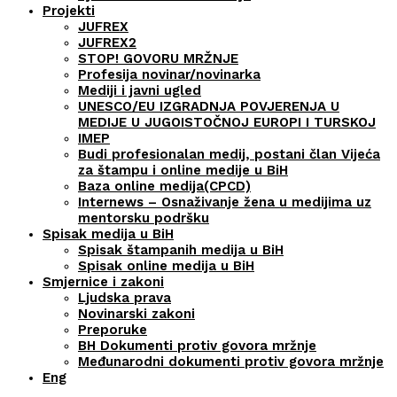
Projekti
JUFREX
JUFREX2
STOP! GOVORU MRŽNJE
Profesija novinar/novinarka
Mediji i javni ugled
UNESCO/EU IZGRADNJA POVJERENJA U
MEDIJE U JUGOISTOČNOJ EUROPI I TURSKOJ
IMEP
Budi profesionalan medij, postani član Vijeća
za štampu i online medije u BiH
Baza online medija(CPCD)
Internews – Osnaživanje žena u medijima uz
mentorsku podršku
Spisak medija u BiH
Spisak štampanih medija u BiH
Spisak online medija u BiH
Smjernice i zakoni
Ljudska prava
Novinarski zakoni
Preporuke
BH Dokumenti protiv govora mržnje
Međunarodni dokumenti protiv govora mržnje
Eng