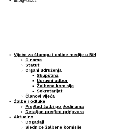
info@vzs.ba
Vijeće za štampu i online medije u BiH
O nama
Statut
Organi udruženja
Skupština
Upravni odbor
Žalbena komisija
Sekretarijat
Članovi vijeća
Žalbe i odluke
Pregled žalbi po godinama
Detaljan pregled prigovora
Aktuelno
Događaji
Sjednice žalbene komisije