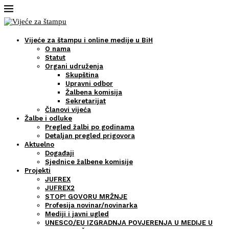
Vijeće za štampu i online medije u BiH
O nama
Statut
Organi udruženja
Skupština
Upravni odbor
Žalbena komisija
Sekretarijat
Članovi vijeća
Žalbe i odluke
Pregled žalbi po godinama
Detaljan pregled prigovora
Aktuelno
Događaji
Sjednice žalbene komisije
Projekti
JUFREX
JUFREX2
STOP! GOVORU MRŽNJE
Profesija novinar/novinarka
Mediji i javni ugled
UNESCO/EU IZGRADNJA POVJERENJA U MEDIJE U