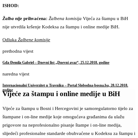
ISHOD:
Žalba nije
prihvaćena:
Žalbena komisija
Vijeća za štampu u BiH
nije utvrdila kršenje Kodeksa za štampu i online medije BiH.
Odluka
Žalbene komisije
prethodna vijest
Gđa Đemila Gabriel – Dnevni list „Dnevni avaz“, 25.12.2018. godine
naredna vijest
Internacionalni Univerzitet u Travniku – Portal Slobodna-bosna.ba, 28.12.2018.
godine
Vijeće za štampu i online medije u BiH
Vijeće za štampu u Bosni i Hercegovini je samoregulatorno tijelo za
štampane i on-line medije koje omogućava građanima da ulažu
prigovore na neprofesionalno pisanje štampe i on-line medija,
slijedeći profesionalne standarde obuhvaćene u Kodeksu za štampu i