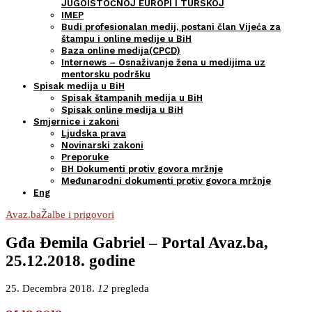
JUGOISTOČNOJ EUROPI I TURSKOJ
IMEP
Budi profesionalan medij, postani član Vijeća za
štampu i online medije u BiH
Baza online medija(CPCD)
Internews – Osnaživanje žena u medijima uz
mentorsku podršku
Spisak medija u BiH
Spisak štampanih medija u BiH
Spisak online medija u BiH
Smjernice i zakoni
Ljudska prava
Novinarski zakoni
Preporuke
BH Dokumenti protiv govora mržnje
Međunarodni dokumenti protiv govora mržnje
Eng
Avaz.ba
Žalbe i prigovori
Gđa Đemila Gabriel – Portal Avaz.ba,
25.12.2018. godine
25. Decembra 2018.
12
pregleda