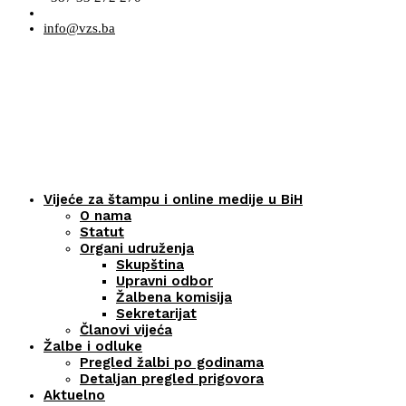
info@vzs.ba
Vijeće za štampu i online medije u BiH
O nama
Statut
Organi udruženja
Skupština
Upravni odbor
Žalbena komisija
Sekretarijat
Članovi vijeća
Žalbe i odluke
Pregled žalbi po godinama
Detaljan pregled prigovora
Aktuelno