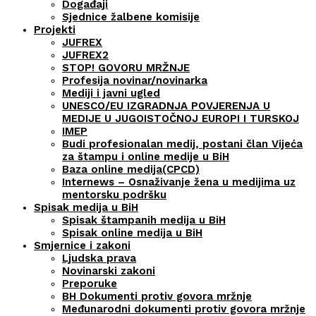
Događaji
Sjednice žalbene komisije
Projekti
JUFREX
JUFREX2
STOP! GOVORU MRŽNJE
Profesija novinar/novinarka
Mediji i javni ugled
UNESCO/EU IZGRADNJA POVJERENJA U
MEDIJE U JUGOISTOČNOJ EUROPI I TURSKOJ
IMEP
Budi profesionalan medij, postani član Vijeća
za štampu i online medije u BiH
Baza online medija(CPCD)
Internews – Osnaživanje žena u medijima uz
mentorsku podršku
Spisak medija u BiH
Spisak štampanih medija u BiH
Spisak online medija u BiH
Smjernice i zakoni
Ljudska prava
Novinarski zakoni
Preporuke
BH Dokumenti protiv govora mržnje
Međunarodni dokumenti protiv govora mržnje