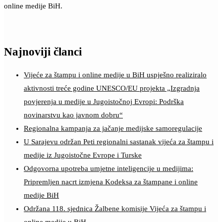
online medije BiH.
Najnoviji članci
Vijeće za štampu i online medije u BiH uspješno realiziralo
aktivnosti treće godine UNESCO/EU projekta „Izgradnja
povjerenja u medije u Jugoistočnoj Evropi: Podrška
novinarstvu kao javnom dobru“
Regionalna kampanja za jačanje medijske samoregulacije
U Sarajevu održan Peti regionalni sastanak vijeća za štampu i
medije iz Jugoistočne Evrope i Turske
Odgovorna upotreba umjetne inteligencije u medijima:
Pripremljen nacrt izmjena Kodeksa za štampane i online
medije BiH
Održana 118. sjednica Žalbene komisije Vijeća za štampu i