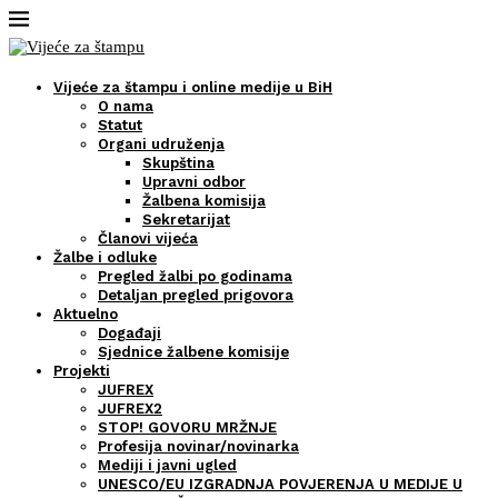
Vijeće za štampu i online medije u BiH
O nama
Statut
Organi udruženja
Skupština
Upravni odbor
Žalbena komisija
Sekretarijat
Članovi vijeća
Žalbe i odluke
Pregled žalbi po godinama
Detaljan pregled prigovora
Aktuelno
Događaji
Sjednice žalbene komisije
Projekti
JUFREX
JUFREX2
STOP! GOVORU MRŽNJE
Profesija novinar/novinarka
Mediji i javni ugled
UNESCO/EU IZGRADNJA POVJERENJA U MEDIJE U