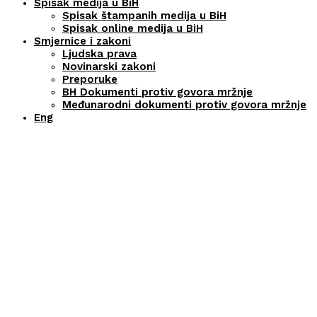
Spisak medija u BiH
Spisak štampanih medija u BiH
Spisak online medija u BiH
Smjernice i zakoni
Ljudska prava
Novinarski zakoni
Preporuke
BH Dokumenti protiv govora mržnje
Međunarodni dokumenti protiv govora mržnje
Eng