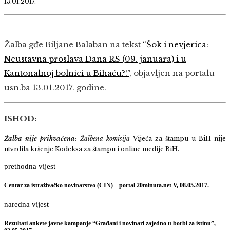
13.01.2017.
Žalba gđe Biljane Balaban na tekst
“Šok i nevjerica:
Neustavna proslava Dana RS (09. januara) i u
Kantonalnoj bolnici u Bihaću?!”
, objavljen na portalu
usn.ba 13.01.2017. godine.
ISHOD:
Žalba nije prihvaćena:
Žalbena komisija
Vijeća za štampu u BiH nije
utvrdila kršenje Kodeksa za štampu i online medije BiH.
prethodna vijest
Centar za istraživačko novinarstvo (CIN) – portal 20minuta.net V, 08.05.2017.
naredna vijest
Rezultati ankete javne kampanje “Građani i novinari zajedno u borbi za istinu”,