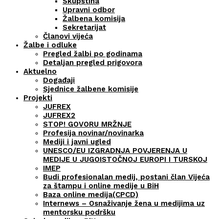
Skupština
Upravni odbor
Žalbena komisija
Sekretarijat
Članovi vijeća
Žalbe i odluke
Pregled žalbi po godinama
Detaljan pregled prigovora
Aktuelno
Događaji
Sjednice žalbene komisije
Projekti
JUFREX
JUFREX2
STOP! GOVORU MRŽNJE
Profesija novinar/novinarka
Mediji i javni ugled
UNESCO/EU IZGRADNJA POVJERENJA U
MEDIJE U JUGOISTOČNOJ EUROPI I TURSKOJ
IMEP
Budi profesionalan medij, postani član Vijeća
za štampu i online medije u BiH
Baza online medija(CPCD)
Internews – Osnaživanje žena u medijima uz
mentorsku podršku