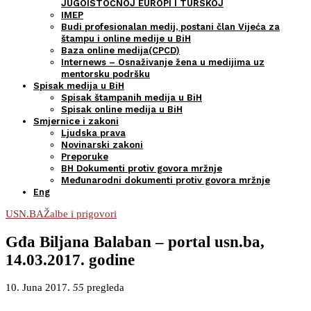
JUGOISTOČNOJ EUROPI I TURSKOJ
IMEP
Budi profesionalan medij, postani član Vijeća za
štampu i online medije u BiH
Baza online medija(CPCD)
Internews – Osnaživanje žena u medijima uz
mentorsku podršku
Spisak medija u BiH
Spisak štampanih medija u BiH
Spisak online medija u BiH
Smjernice i zakoni
Ljudska prava
Novinarski zakoni
Preporuke
BH Dokumenti protiv govora mržnje
Međunarodni dokumenti protiv govora mržnje
Eng
USN.BA
Žalbe i prigovori
Gđa Biljana Balaban – portal usn.ba,
14.03.2017. godine
10. Juna 2017.
55
pregleda