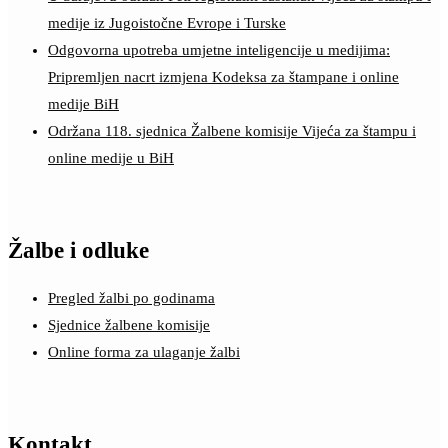
medije iz Jugoistočne Evrope i Turske
Odgovorna upotreba umjetne inteligencije u medijima:
Pripremljen nacrt izmjena Kodeksa za štampane i online
medije BiH
Održana 118. sjednica Žalbene komisije Vijeća za štampu i
online medije u BiH
Žalbe i odluke
Pregled žalbi po godinama
Sjednice žalbene komisije
Online forma za ulaganje žalbi
Kontakt