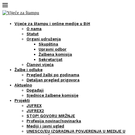
Vijeće za štampu i online medije u BiH
O nama
Statut
Organi udruženja
Skupština
Upravni odbor
Žalbena komisija
Sekretarijat
Članovi vijeća
Žalbe i odluke
Pregled žalbi po godinama
Detaljan pregled prigovora
Aktuelno
Događaji
Sjednice žalbene komisije
Projekti
JUFREX
JUFREX2
STOP! GOVORU MRŽNJE
Profesija novinar/novinarka
Mediji i javni ugled
UNESCO/EU IZGRADNJA POVJERENJA U MEDIJE U