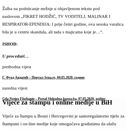
Žalba na podsticanje mržnje u objavljenom tekstu pod
naslovom „FIKRET HODŽIĆ, TV VODITELJ, MALINAR I
RESPIRATOR-EFENDIJA: I prije četiri godine, ova seoska varalica
bila je u centru skandala, ali tada s majicama koje je…“.
ISHOD:
U proceduri…
prethodna vijest
Г. Фуад Авдагић – Портал Srna.rs, 04.05.2020. године
naredna vijest
Gđa Nezira Fijuljanin – Portal Slobodna-bosna.ba, 07.05.2020. godine
Vijeće za štampu i online medije u BiH
Vijeće za štampu u Bosni i Hercegovini je samoregulatorno tijelo za
štampane i on-line medije koje omogućava građanima da ulažu