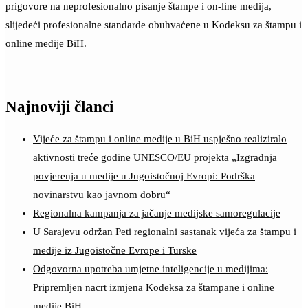
prigovore na neprofesionalno pisanje štampe i on-line medija,
slijedeći profesionalne standarde obuhvaćene u Kodeksu za štampu i
online medije BiH.
Najnoviji članci
Vijeće za štampu i online medije u BiH uspješno realiziralo
aktivnosti treće godine UNESCO/EU projekta „Izgradnja
povjerenja u medije u Jugoistočnoj Evropi: Podrška
novinarstvu kao javnom dobru“
Regionalna kampanja za jačanje medijske samoregulacije
U Sarajevu održan Peti regionalni sastanak vijeća za štampu i
medije iz Jugoistočne Evrope i Turske
Odgovorna upotreba umjetne inteligencije u medijima:
Pripremljen nacrt izmjena Kodeksa za štampane i online
medije BiH