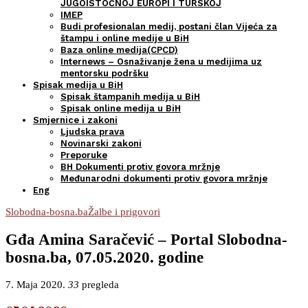
JUGOISTOČNOJ EUROPI I TURSKOJ
IMEP
Budi profesionalan medij, postani član Vijeća za
štampu i online medije u BiH
Baza online medija(CPCD)
Internews – Osnaživanje žena u medijima uz
mentorsku podršku
Spisak medija u BiH
Spisak štampanih medija u BiH
Spisak online medija u BiH
Smjernice i zakoni
Ljudska prava
Novinarski zakoni
Preporuke
BH Dokumenti protiv govora mržnje
Međunarodni dokumenti protiv govora mržnje
Eng
Slobodna-bosna.ba
Žalbe i prigovori
Gđa Amina Saračević – Portal Slobodna-
bosna.ba, 07.05.2020. godine
7. Maja 2020.
33
pregleda