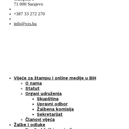
71 000 Sarajevo
+387 33 272 270
info@vzs.ba
Vijeće za štampu i online medije u BiH
O nama
Statut
Organi udruženja
Skupština
Upravni odbor
Žalbena komisija
Sekretarijat
Članovi vijeća
Žalbe i odluke