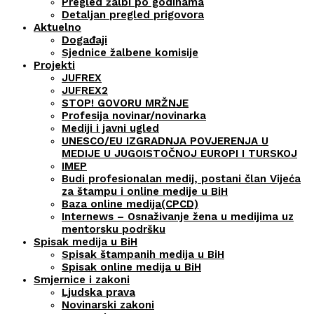
Pregled žalbi po godinama
Detaljan pregled prigovora
Aktuelno
Događaji
Sjednice žalbene komisije
Projekti
JUFREX
JUFREX2
STOP! GOVORU MRŽNJE
Profesija novinar/novinarka
Mediji i javni ugled
UNESCO/EU IZGRADNJA POVJERENJA U
MEDIJE U JUGOISTOČNOJ EUROPI I TURSKOJ
IMEP
Budi profesionalan medij, postani član Vijeća
za štampu i online medije u BiH
Baza online medija(CPCD)
Internews – Osnaživanje žena u medijima uz
mentorsku podršku
Spisak medija u BiH
Spisak štampanih medija u BiH
Spisak online medija u BiH
Smjernice i zakoni
Ljudska prava
Novinarski zakoni