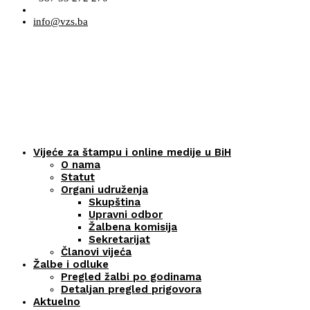
info@vzs.ba
Vijeće za štampu i online medije u BiH
O nama
Statut
Organi udruženja
Skupština
Upravni odbor
Žalbena komisija
Sekretarijat
Članovi vijeća
Žalbe i odluke
Pregled žalbi po godinama
Detaljan pregled prigovora
Aktuelno