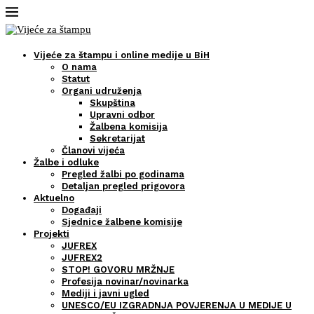
Vijeće za štampu i online medije u BiH
O nama
Statut
Organi udruženja
Skupština
Upravni odbor
Žalbena komisija
Sekretarijat
Članovi vijeća
Žalbe i odluke
Pregled žalbi po godinama
Detaljan pregled prigovora
Aktuelno
Događaji
Sjednice žalbene komisije
Projekti
JUFREX
JUFREX2
STOP! GOVORU MRŽNJE
Profesija novinar/novinarka
Mediji i javni ugled
UNESCO/EU IZGRADNJA POVJERENJA U MEDIJE U