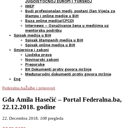
JUGOISTOČNOJ EUROPI I TURSKOJ
IMEP
Budi profesionalan medij, postani član Vijeća za
štampu i online medije u BiH
Baza online medija(CPCD)
Internews – Osnaživanje žena u medijima uz
mentorsku podršku
Spisak medija u BiH
Spisak štampanih medija u BiH
Spisak online medija u BiH
Smjernice i zakoni
Ljudska prava
Novinarski zakoni
Preporuke
BH Dokumenti protiv govora mržnje
Međunarodni dokumenti protiv govora mržnje
Eng
Federalna.ba
Žalbe i prigovori
Gđa Amila Hasečić – Portal Federalna.ba,
22.12.2018. godine
22. Decembra 2018.
108
pregleda