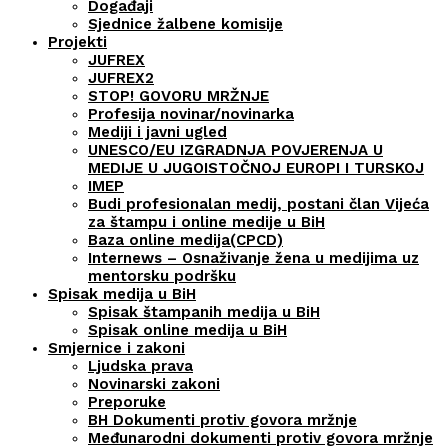
Događaji
Sjednice žalbene komisije
Projekti
JUFREX
JUFREX2
STOP! GOVORU MRŽNJE
Profesija novinar/novinarka
Mediji i javni ugled
UNESCO/EU IZGRADNJA POVJERENJA U
MEDIJE U JUGOISTOČNOJ EUROPI I TURSKOJ
IMEP
Budi profesionalan medij, postani član Vijeća
za štampu i online medije u BiH
Baza online medija(CPCD)
Internews – Osnaživanje žena u medijima uz
mentorsku podršku
Spisak medija u BiH
Spisak štampanih medija u BiH
Spisak online medija u BiH
Smjernice i zakoni
Ljudska prava
Novinarski zakoni
Preporuke
BH Dokumenti protiv govora mržnje
Međunarodni dokumenti protiv govora mržnje