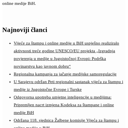
online medije BiH.
Najnoviji članci
Vijeće za štampu i online medije u BiH uspješno realiziralo
aktivnosti treće godine UNESCO/EU projekta „Izgradnja
povjerenja u medije u Jugoistočnoj Evropi: Podrška
novinarstvu kao javnom dobru“
Regionalna kampanja za jačanje medijske samoregulacije
U Sarajevu održan Peti regionalni sastanak vijeća za štampu i
medije iz Jugoistočne Evrope i Turske
Odgovorna upotreba umjetne inteligencije u medijima:
Pripremljen nacrt izmjena Kodeksa za štampane i online
medije BiH
Održana 118. sjednica Žalbene komisije Vijeća za štampu i