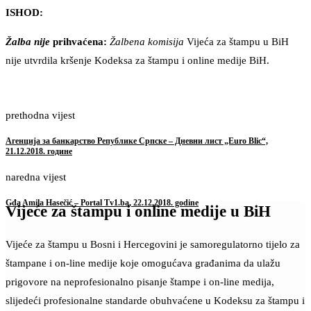
ISHOD:
Žalba nije
prihvaćena:
Žalbena komisija
Vijeća za štampu u BiH
nije utvrdila kršenje Kodeksa za štampu i online medije BiH.
prethodna vijest
Агенција за банкарство Републике Српске – Дневни лист „Euro Blic“,
21.12.2018. године
naredna vijest
Gđa Amila Hasečić – Portal Tv1.ba, 22.12.2018. godine
Vijeće za štampu i online medije u BiH
Vijeće za štampu u Bosni i Hercegovini je samoregulatorno tijelo za
štampane i on-line medije koje omogućava građanima da ulažu
prigovore na neprofesionalno pisanje štampe i on-line medija,
slijedeći profesionalne standarde obuhvaćene u Kodeksu za štampu i