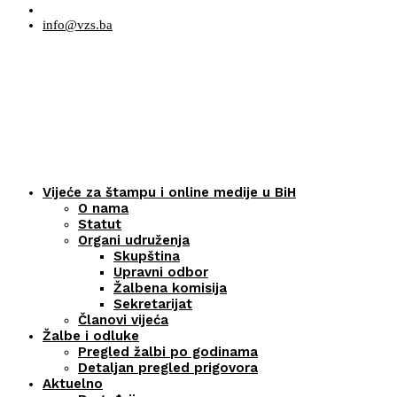
info@vzs.ba
Vijeće za štampu i online medije u BiH
O nama
Statut
Organi udruženja
Skupština
Upravni odbor
Žalbena komisija
Sekretarijat
Članovi vijeća
Žalbe i odluke
Pregled žalbi po godinama
Detaljan pregled prigovora
Aktuelno