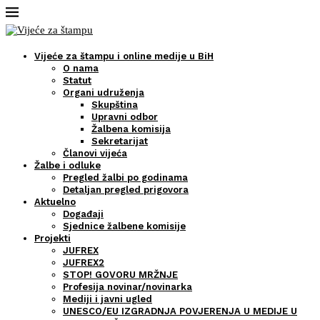
Vijeće za štampu i online medije u BiH
O nama
Statut
Organi udruženja
Skupština
Upravni odbor
Žalbena komisija
Sekretarijat
Članovi vijeća
Žalbe i odluke
Pregled žalbi po godinama
Detaljan pregled prigovora
Aktuelno
Događaji
Sjednice žalbene komisije
Projekti
JUFREX
JUFREX2
STOP! GOVORU MRŽNJE
Profesija novinar/novinarka
Mediji i javni ugled
UNESCO/EU IZGRADNJA POVJERENJA U MEDIJE U