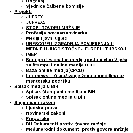
Događaji
Sjednice žalbene komisije
Projekti
JUFREX
JUFREX2
STOP! GOVORU MRŽNJE
Profesija novinar/novinarka
Mediji i javni ugled
UNESCO/EU IZGRADNJA POVJERENJA U
MEDIJE U JUGOISTOČNOJ EUROPI I TURSKOJ
IMEP
Budi profesionalan medij, postani član Vijeća
za štampu i online medije u BiH
Baza online medija(CPCD)
Internews – Osnaživanje žena u medijima uz
mentorsku podršku
Spisak medija u BiH
Spisak štampanih medija u BiH
Spisak online medija u BiH
Smjernice i zakoni
Ljudska prava
Novinarski zakoni
Preporuke
BH Dokumenti protiv govora mržnje
Međunarodni dokumenti protiv govora mržnje