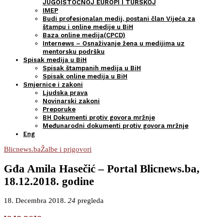
JUGOISTOČNOJ EUROPI I TURSKOJ
IMEP
Budi profesionalan medij, postani član Vijeća za
štampu i online medije u BiH
Baza online medija(CPCD)
Internews – Osnaživanje žena u medijima uz
mentorsku podršku
Spisak medija u BiH
Spisak štampanih medija u BiH
Spisak online medija u BiH
Smjernice i zakoni
Ljudska prava
Novinarski zakoni
Preporuke
BH Dokumenti protiv govora mržnje
Međunarodni dokumenti protiv govora mržnje
Eng
Blicnews.ba
Žalbe i prigovori
Gđa Amila Hasečić – Portal Blicnews.ba,
18.12.2018. godine
18. Decembra 2018.
24
pregleda