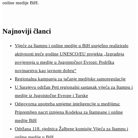
online medije BiH.
Najnoviji članci
Vijeće za štampu i online medije u BiH uspješno realiziralo
aktivnosti treće godine UNESCO/EU projekta „Izgradnja
povjerenja u medije u Jugoistočnoj Evropi: Podrška
novinarstvu kao javnom dobru“
Regionalna kampanja za jačanje medijske samoregulacije
U Sarajevu održan Peti regionalni sastanak vijeća za štampu i
medije iz Jugoistočne Evrope i Turske
Odgovorna upotreba umjetne inteligencije u medijima:
Pripremljen nacrt izmjena Kodeksa za štampane i online
medije BiH
Održana 118. sjednica Žalbene komisije Vijeća za štampu i
online medije u BiH