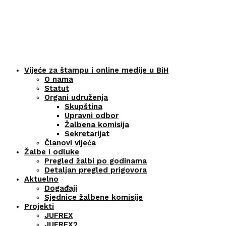
Vijeće za štampu i online medije u BiH
O nama
Statut
Organi udruženja
Skupština
Upravni odbor
Žalbena komisija
Sekretarijat
Članovi vijeća
Žalbe i odluke
Pregled žalbi po godinama
Detaljan pregled prigovora
Aktuelno
Događaji
Sjednice žalbene komisije
Projekti
JUFREX
JUFREX2