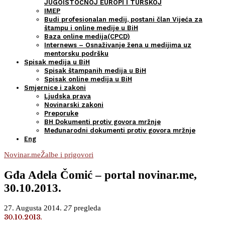
JUGOISTOČNOJ EUROPI I TURSKOJ
IMEP
Budi profesionalan medij, postani član Vijeća za
štampu i online medije u BiH
Baza online medija(CPCD)
Internews – Osnaživanje žena u medijima uz
mentorsku podršku
Spisak medija u BiH
Spisak štampanih medija u BiH
Spisak online medija u BiH
Smjernice i zakoni
Ljudska prava
Novinarski zakoni
Preporuke
BH Dokumenti protiv govora mržnje
Međunarodni dokumenti protiv govora mržnje
Eng
Novinar.me
Žalbe i prigovori
Gđa Adela Čomić – portal novinar.me,
30.10.2013.
27. Augusta 2014.
27
pregleda
30.10.2013.