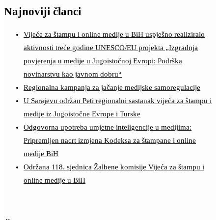
Najnoviji članci
Vijeće za štampu i online medije u BiH uspješno realiziralo
aktivnosti treće godine UNESCO/EU projekta „Izgradnja
povjerenja u medije u Jugoistočnoj Evropi: Podrška
novinarstvu kao javnom dobru“
Regionalna kampanja za jačanje medijske samoregulacije
U Sarajevu održan Peti regionalni sastanak vijeća za štampu i
medije iz Jugoistočne Evrope i Turske
Odgovorna upotreba umjetne inteligencije u medijima:
Pripremljen nacrt izmjena Kodeksa za štampane i online
medije BiH
Održana 118. sjednica Žalbene komisije Vijeća za štampu i
online medije u BiH