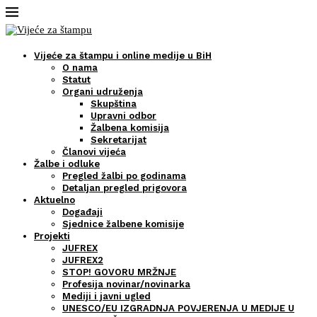
Vijeće za štampu i online medije u BiH
O nama
Statut
Organi udruženja
Skupština
Upravni odbor
Žalbena komisija
Sekretarijat
Članovi vijeća
Žalbe i odluke
Pregled žalbi po godinama
Detaljan pregled prigovora
Aktuelno
Događaji
Sjednice žalbene komisije
Projekti
JUFREX
JUFREX2
STOP! GOVORU MRŽNJE
Profesija novinar/novinarka
Mediji i javni ugled
UNESCO/EU IZGRADNJA POVJERENJA U MEDIJE U