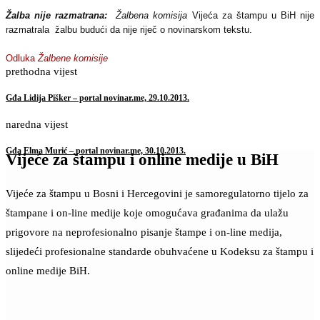
Žalba nije razmatrana
:
Žalbena komisija
Vijeća za štampu u BiH nije
razmatrala žalbu budući da nije riječ o novinarskom tekstu.
Odluka
Žalbene komisije
prethodna vijest
Gđa Lidija Pišker – portal novinar.me, 29.10.2013.
naredna vijest
Gđa Elma Murić – portal novinar.me, 30.10.2013.
Vijeće za štampu i online medije u BiH
Vijeće za štampu u Bosni i Hercegovini je samoregulatorno tijelo za
štampane i on-line medije koje omogućava građanima da ulažu
prigovore na neprofesionalno pisanje štampe i on-line medija,
slijedeći profesionalne standarde obuhvaćene u Kodeksu za štampu i
online medije BiH.