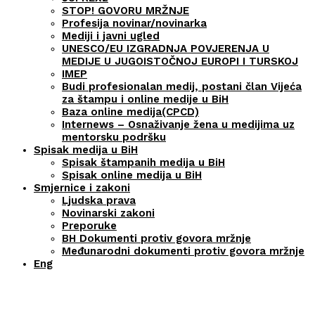
STOP! GOVORU MRŽNJE
Profesija novinar/novinarka
Mediji i javni ugled
UNESCO/EU IZGRADNJA POVJERENJA U
MEDIJE U JUGOISTOČNOJ EUROPI I TURSKOJ
IMEP
Budi profesionalan medij, postani član Vijeća
za štampu i online medije u BiH
Baza online medija(CPCD)
Internews – Osnaživanje žena u medijima uz
mentorsku podršku
Spisak medija u BiH
Spisak štampanih medija u BiH
Spisak online medija u BiH
Smjernice i zakoni
Ljudska prava
Novinarski zakoni
Preporuke
BH Dokumenti protiv govora mržnje
Međunarodni dokumenti protiv govora mržnje
Eng