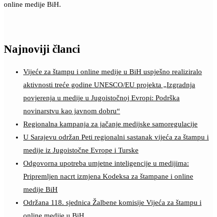
online medije BiH.
Najnoviji članci
Vijeće za štampu i online medije u BiH uspješno realiziralo
aktivnosti treće godine UNESCO/EU projekta „Izgradnja
povjerenja u medije u Jugoistočnoj Evropi: Podrška
novinarstvu kao javnom dobru“
Regionalna kampanja za jačanje medijske samoregulacije
U Sarajevu održan Peti regionalni sastanak vijeća za štampu i
medije iz Jugoistočne Evrope i Turske
Odgovorna upotreba umjetne inteligencije u medijima:
Pripremljen nacrt izmjena Kodeksa za štampane i online
medije BiH
Održana 118. sjednica Žalbene komisije Vijeća za štampu i
online medije u BiH