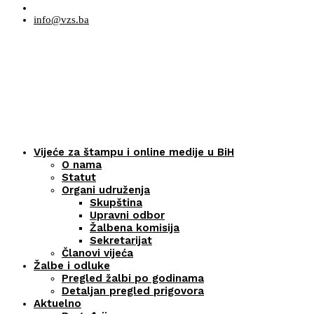
info@vzs.ba
Vijeće za štampu i online medije u BiH
O nama
Statut
Organi udruženja
Skupština
Upravni odbor
Žalbena komisija
Sekretarijat
Članovi vijeća
Žalbe i odluke
Pregled žalbi po godinama
Detaljan pregled prigovora
Aktuelno