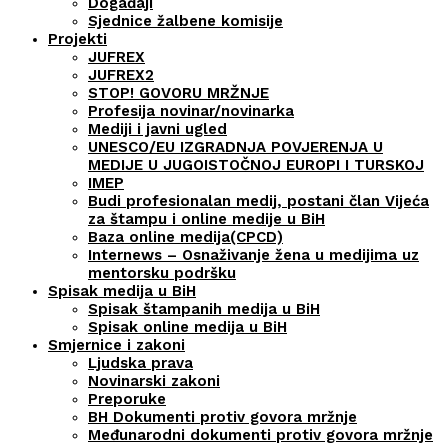
Događaji
Sjednice žalbene komisije
Projekti
JUFREX
JUFREX2
STOP! GOVORU MRŽNJE
Profesija novinar/novinarka
Mediji i javni ugled
UNESCO/EU IZGRADNJA POVJERENJA U
MEDIJE U JUGOISTOČNOJ EUROPI I TURSKOJ
IMEP
Budi profesionalan medij, postani član Vijeća
za štampu i online medije u BiH
Baza online medija(CPCD)
Internews – Osnaživanje žena u medijima uz
mentorsku podršku
Spisak medija u BiH
Spisak štampanih medija u BiH
Spisak online medija u BiH
Smjernice i zakoni
Ljudska prava
Novinarski zakoni
Preporuke
BH Dokumenti protiv govora mržnje
Međunarodni dokumenti protiv govora mržnje