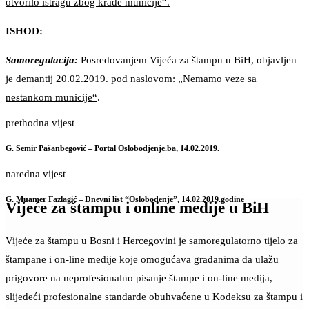
otvorilo istragu zbog krađe municije“.
ISHOD:
Samoregulacija:
Posredovanjem Vijeća za štampu u BiH, objavljen
je demantij 20.02.2019. pod naslovom:
„Nemamo veze sa
nestankom municije“
.
prethodna vijest
G. Semir Pašanbegović – Portal Oslobodjenje.ba, 14.02.2019.
naredna vijest
G. Muamer Fazlagić – Dnevni list “Oslobođenje”, 14.02.2019.godine
Vijeće za štampu i online medije u BiH
Vijeće za štampu u Bosni i Hercegovini je samoregulatorno tijelo za
štampane i on-line medije koje omogućava građanima da ulažu
prigovore na neprofesionalno pisanje štampe i on-line medija,
slijedeći profesionalne standarde obuhvaćene u Kodeksu za štampu i