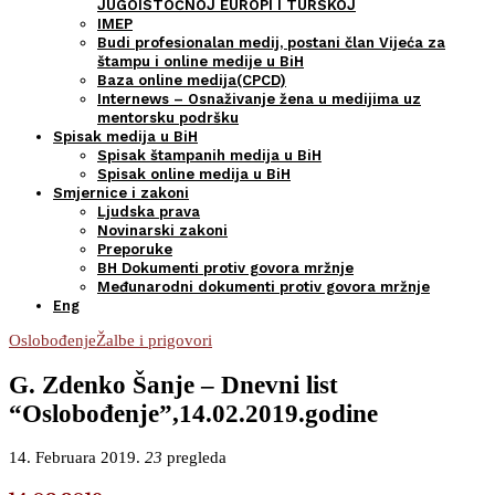
JUGOISTOČNOJ EUROPI I TURSKOJ
IMEP
Budi profesionalan medij, postani član Vijeća za
štampu i online medije u BiH
Baza online medija(CPCD)
Internews – Osnaživanje žena u medijima uz
mentorsku podršku
Spisak medija u BiH
Spisak štampanih medija u BiH
Spisak online medija u BiH
Smjernice i zakoni
Ljudska prava
Novinarski zakoni
Preporuke
BH Dokumenti protiv govora mržnje
Međunarodni dokumenti protiv govora mržnje
Eng
Oslobođenje
Žalbe i prigovori
G. Zdenko Šanje – Dnevni list
“Oslobođenje”,14.02.2019.godine
14. Februara 2019.
23
pregleda