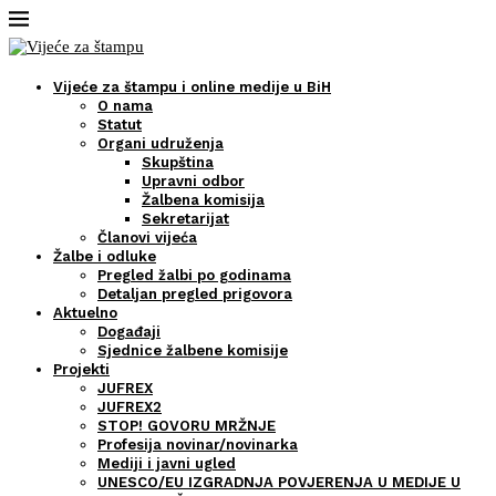
Vijeće za štampu i online medije u BiH
O nama
Statut
Organi udruženja
Skupština
Upravni odbor
Žalbena komisija
Sekretarijat
Članovi vijeća
Žalbe i odluke
Pregled žalbi po godinama
Detaljan pregled prigovora
Aktuelno
Događaji
Sjednice žalbene komisije
Projekti
JUFREX
JUFREX2
STOP! GOVORU MRŽNJE
Profesija novinar/novinarka
Mediji i javni ugled
UNESCO/EU IZGRADNJA POVJERENJA U MEDIJE U