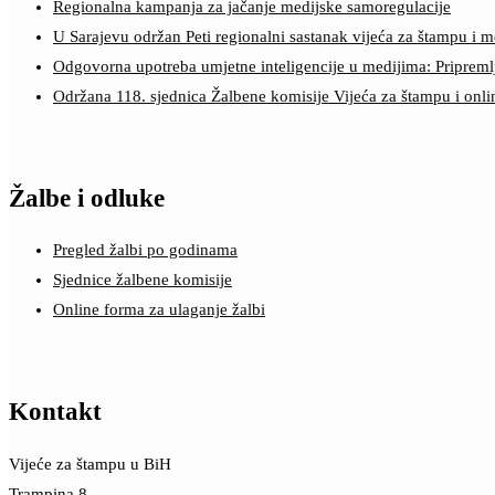
Regionalna kampanja za jačanje medijske samoregulacije
U Sarajevu održan Peti regionalni sastanak vijeća za štampu i m
Odgovorna upotreba umjetne inteligencije u medijima: Pripreml
Održana 118. sjednica Žalbene komisije Vijeća za štampu i onl
Žalbe i odluke
Pregled žalbi po godinama
Sjednice žalbene komisije
Online forma za ulaganje žalbi
Kontakt
Vijeće za štampu u BiH
Trampina 8