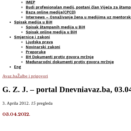
IMEP
Budi profesionalan medij, postani član Vijeća za štamp
Baza online medija(CPCD)
Internews – Osnaživanje žena u medijima uz mentors
Spisak medija u BiH
Spisak štampanih medija u BiH
Spisak online medija u BiH
Smjernice i zakoni
Ljudska prava
Novinarski zakoni
Preporuke
BH Dokumenti protiv govora mržnje
Međunarodni dokumenti protiv govora mržnje
Eng
Avaz.ba
Žalbe i prigovori
G. Z. J. – portal Dnevniavaz.ba, 03.0
3. Aprila 2012.
15
pregleda
03.04.2012.