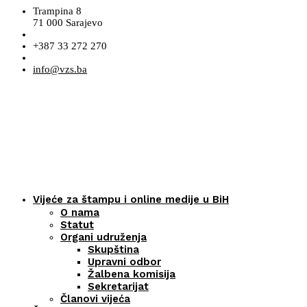
Trampina 8
71 000 Sarajevo
+387 33 272 270
info@vzs.ba
Vijeće za štampu i online medije u BiH
O nama
Statut
Organi udruženja
Skupština
Upravni odbor
Žalbena komisija
Sekretarijat
Članovi vijeća