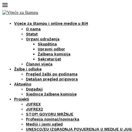
Vijeće za štampu i online medije u BiH
O nama
Statut
Organi udruženja
Skupština
Upravni odbor
Žalbena komisija
Sekretarijat
Članovi vijeća
Žalbe i odluke
Pregled žalbi po godinama
Detaljan pregled prigovora
Aktuelno
Događaji
Sjednice žalbene komisije
Projekti
JUFREX
JUFREX2
STOP! GOVORU MRŽNJE
Profesija novinar/novinarka
Mediji i javni ugled
UNESCO/EU IZGRADNJA POVJERENJA U MEDIJE U JUG