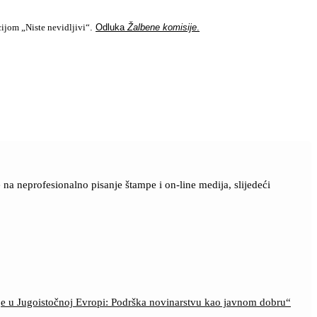
ijom „Niste nevidljivi“
.
Odluka
Žalbene komisije
.
a neprofesionalno pisanje štampe i on-line medija, slijedeći
ije u Jugoistočnoj Evropi: Podrška novinarstvu kao javnom dobru“