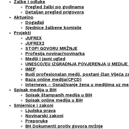
Žalbe i odluke
Pregled žalbi po godinama
Detaljan pregled prigovora
Aktuelno
Događaji
Sjednice žalbene komisije
Projekti
JUFREX
JUFREX2
STOP! GOVORU MRŽNJE
Profesija novinar/novinarka
Mediji i javni ugled
UNESCO/EU IZGRADNJA POVJERENJA U MEDIJE 
IMEP
Budi profesionalan medij, postani član Vijeća z
Baza online medija(CPCD)
Internews – Osnaživanje žena u medijima uz m
Spisak medija u BiH
Spisak štampanih medija u BiH
Spisak online medija u BiH
Smjernice i zakoni
Ljudska prava
Novinarski zakoni
Preporuke
BH Dokumenti protiv govora mržnje