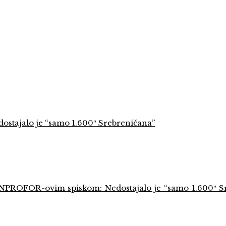
stajalo je “samo 1.600″ Srebreničana”
UNPROFOR-ovim spiskom: Nedostajalo je “samo 1.600″ S