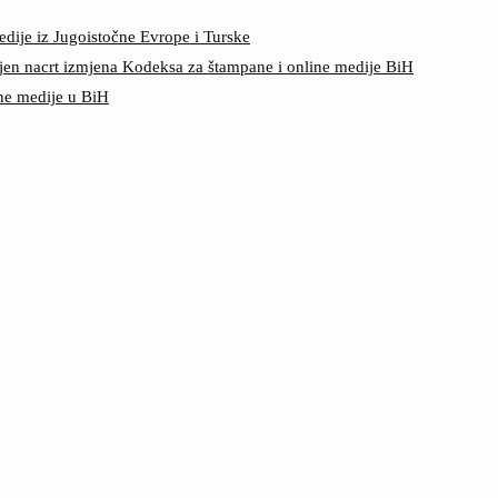
edije iz Jugoistočne Evrope i Turske
jen nacrt izmjena Kodeksa za štampane i online medije BiH
ine medije u BiH