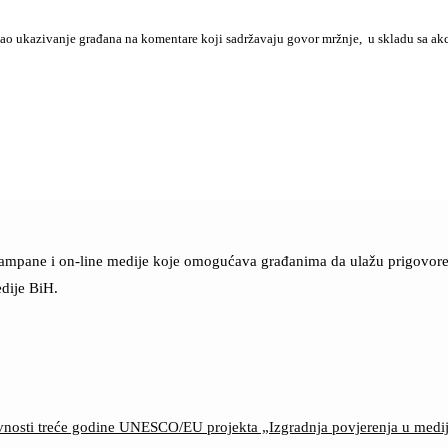
kao ukazivanje građana na komentare koji sadržavaju govor mržnje, u skladu sa akc
štampane i on-line medije koje omogućava građanima da ulažu prigovore n
dije BiH.
ktivnosti treće godine UNESCO/EU projekta „Izgradnja povjerenja u med