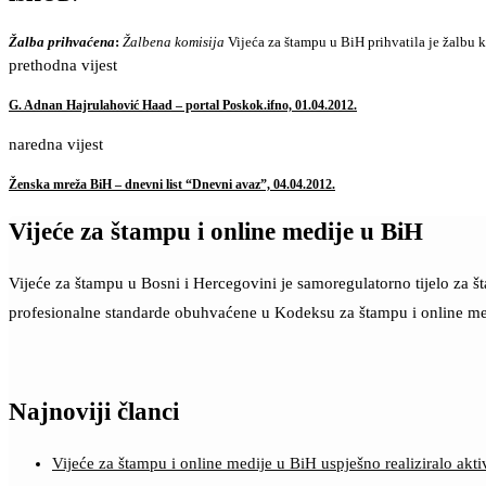
Ž
alba
prihva
ć
ena
:
Žalbena komisija
Vijeća za štampu u BiH prihvatila je žalbu 
prethodna vijest
G. Adnan Hajrulahović Haad – portal Poskok.ifno, 01.04.2012.
naredna vijest
Ženska mreža BiH – dnevni list “Dnevni avaz”, 04.04.2012.
Vijeće za štampu i online medije u BiH
Vijeće za štampu u Bosni i Hercegovini je samoregulatorno tijelo za 
profesionalne standarde obuhvaćene u Kodeksu za štampu i online me
Najnoviji članci
Vijeće za štampu i online medije u BiH uspješno realiziralo a