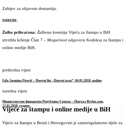
Zahtjev za objavom demantija.
ISHOD:
Žalba
prihvaćena:
Žalbena komisija
Vijeća za štampu u BiH
utvrdila kršenje Član 7 –
Mogućnost odgovora
Kodeksa za štampu i
online medije BiH.
prethodna vijest
Gđa Jasmina Fisović – Dnevni list „Dnevni avaz“, 04.01.2018. godine
naredna vijest
Министарство финансија Републике Српске – Портал Rtvbn.com,
12.01.2018. године
Vijeće za štampu i online medije u BiH
Vijeće za štampu u Bosni i Hercegovini je samoregulatorno tijelo za