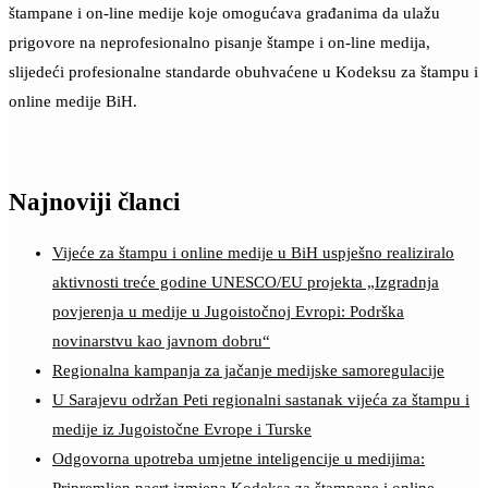
štampane i on-line medije koje omogućava građanima da ulažu
prigovore na neprofesionalno pisanje štampe i on-line medija,
slijedeći profesionalne standarde obuhvaćene u Kodeksu za štampu i
online medije BiH.
Najnoviji članci
Vijeće za štampu i online medije u BiH uspješno realiziralo
aktivnosti treće godine UNESCO/EU projekta „Izgradnja
povjerenja u medije u Jugoistočnoj Evropi: Podrška
novinarstvu kao javnom dobru“
Regionalna kampanja za jačanje medijske samoregulacije
U Sarajevu održan Peti regionalni sastanak vijeća za štampu i
medije iz Jugoistočne Evrope i Turske
Odgovorna upotreba umjetne inteligencije u medijima: