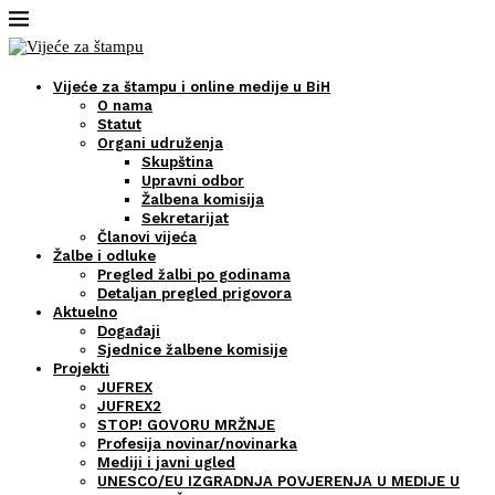
Vijeće za štampu i online medije u BiH
O nama
Statut
Organi udruženja
Skupština
Upravni odbor
Žalbena komisija
Sekretarijat
Članovi vijeća
Žalbe i odluke
Pregled žalbi po godinama
Detaljan pregled prigovora
Aktuelno
Događaji
Sjednice žalbene komisije
Projekti
JUFREX
JUFREX2
STOP! GOVORU MRŽNJE
Profesija novinar/novinarka
Mediji i javni ugled
UNESCO/EU IZGRADNJA POVJERENJA U MEDIJE U