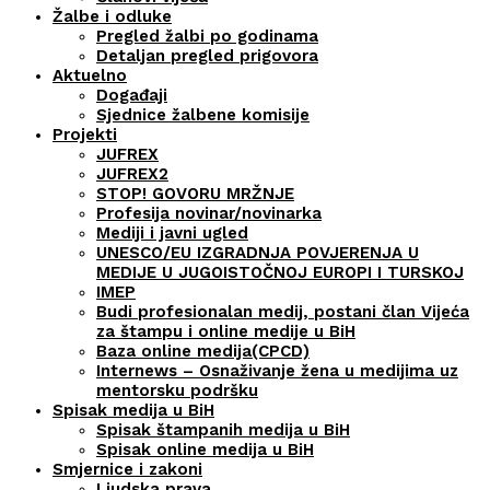
Žalbe i odluke
Pregled žalbi po godinama
Detaljan pregled prigovora
Aktuelno
Događaji
Sjednice žalbene komisije
Projekti
JUFREX
JUFREX2
STOP! GOVORU MRŽNJE
Profesija novinar/novinarka
Mediji i javni ugled
UNESCO/EU IZGRADNJA POVJERENJA U
MEDIJE U JUGOISTOČNOJ EUROPI I TURSKOJ
IMEP
Budi profesionalan medij, postani član Vijeća
za štampu i online medije u BiH
Baza online medija(CPCD)
Internews – Osnaživanje žena u medijima uz
mentorsku podršku
Spisak medija u BiH
Spisak štampanih medija u BiH
Spisak online medija u BiH
Smjernice i zakoni
Ljudska prava