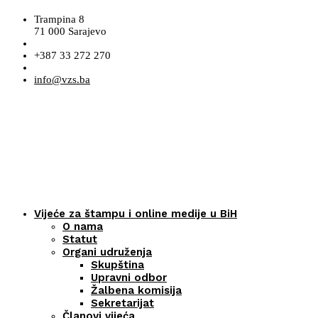
Trampina 8
71 000 Sarajevo
+387 33 272 270
info@vzs.ba
Vijeće za štampu i online medije u BiH
O nama
Statut
Organi udruženja
Skupština
Upravni odbor
Žalbena komisija
Sekretarijat
Članovi vijeća