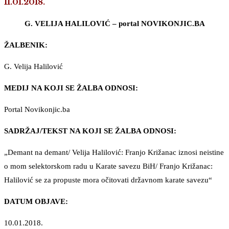
11.01.2018.
G. VELIJA HALILOVIĆ – portal NOVIKONJIC.BA
ŽALBENIK:
G. Velija Halilović
MEDIJ NA KOJI SE ŽALBA ODNOSI:
Portal Novikonjic.ba
SADRŽAJ/TEKST NA KOJI SE ŽALBA ODNOSI:
„Demant na demant/ Velija Halilović: Franjo Križanac iznosi neistine
o mom selektorskom radu u Karate savezu BiH/ Franjo Križanac:
Halilović se za propuste mora očitovati državnom karate savezu“
DATUM OBJAVE:
10.01.2018.