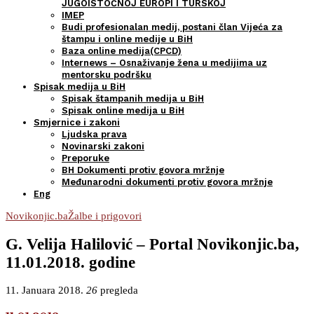
JUGOISTOČNOJ EUROPI I TURSKOJ
IMEP
Budi profesionalan medij, postani član Vijeća za
štampu i online medije u BiH
Baza online medija(CPCD)
Internews – Osnaživanje žena u medijima uz
mentorsku podršku
Spisak medija u BiH
Spisak štampanih medija u BiH
Spisak online medija u BiH
Smjernice i zakoni
Ljudska prava
Novinarski zakoni
Preporuke
BH Dokumenti protiv govora mržnje
Međunarodni dokumenti protiv govora mržnje
Eng
Novikonjic.ba
Žalbe i prigovori
G. Velija Halilović – Portal Novikonjic.ba,
11.01.2018. godine
11. Januara 2018.
26
pregleda