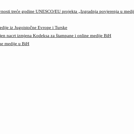
ktivnosti treće godine UNESCO/EU projekta „Izgradnja povjerenja u med
edije iz Jugoistočne Evrope i Turske
jen nacrt izmjena Kodeksa za štampane i online medije BiH
ine medije u BiH