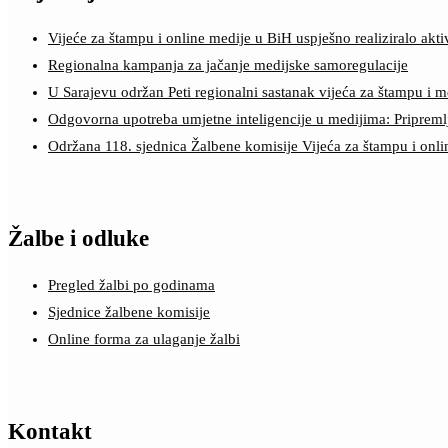
Vijeće za štampu i online medije u BiH uspješno realiziralo a
Regionalna kampanja za jačanje medijske samoregulacije
U Sarajevu održan Peti regionalni sastanak vijeća za štampu i m
Odgovorna upotreba umjetne inteligencije u medijima: Pripreml
Održana 118. sjednica Žalbene komisije Vijeća za štampu i onl
Žalbe i odluke
Pregled žalbi po godinama
Sjednice žalbene komisije
Online forma za ulaganje žalbi
Kontakt