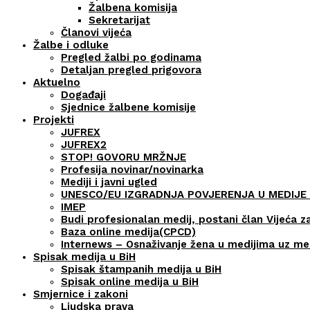
Žalbena komisija
Sekretarijat
Članovi vijeća
Žalbe i odluke
Pregled žalbi po godinama
Detaljan pregled prigovora
Aktuelno
Događaji
Sjednice žalbene komisije
Projekti
JUFREX
JUFREX2
STOP! GOVORU MRŽNJE
Profesija novinar/novinarka
Mediji i javni ugled
UNESCO/EU IZGRADNJA POVJERENJA U MEDIJE 
IMEP
Budi profesionalan medij, postani član Vijeća z
Baza online medija(CPCD)
Internews – Osnaživanje žena u medijima uz m
Spisak medija u BiH
Spisak štampanih medija u BiH
Spisak online medija u BiH
Smjernice i zakoni
Ljudska prava