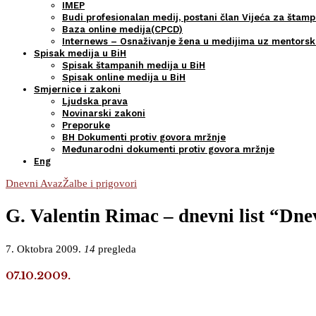
IMEP
Budi profesionalan medij, postani član Vijeća za štamp
Baza online medija(CPCD)
Internews – Osnaživanje žena u medijima uz mentors
Spisak medija u BiH
Spisak štampanih medija u BiH
Spisak online medija u BiH
Smjernice i zakoni
Ljudska prava
Novinarski zakoni
Preporuke
BH Dokumenti protiv govora mržnje
Međunarodni dokumenti protiv govora mržnje
Eng
Dnevni Avaz
Žalbe i prigovori
G. Valentin Rimac – dnevni list “Dne
7. Oktobra 2009.
14
pregleda
07.10.2009.