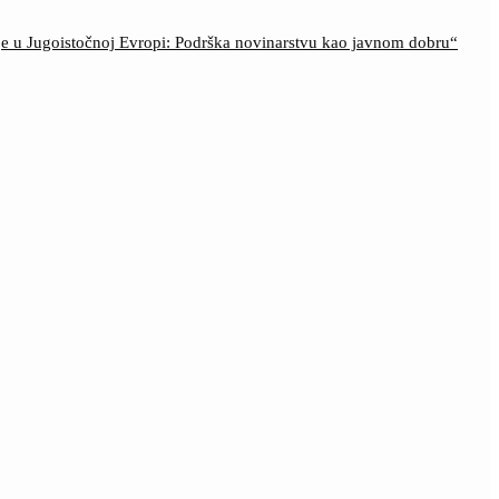
ije u Jugoistočnoj Evropi: Podrška novinarstvu kao javnom dobru“