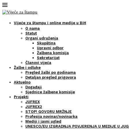
Vijeće za štampu i online medije u BiH
O nama
Statut
Organi udruženja
Skupština
Upravni odbor
Žalbena komisija
Sekretarijat
Članovi vijeća
Žalbe i odluke
Pregled žalbi po godinama
Detaljan pregled prigovora
Aktuelno
Događaji
Sjednice žalbene komisije
Projekti
JUFREX
JUFREX2
STOP! GOVORU MRŽNJE
Profesija novinar/novinarka
Mediji i javni ugled
UNESCO/EU IZGRADNJA POVJERENJA U MEDIJE U JUG