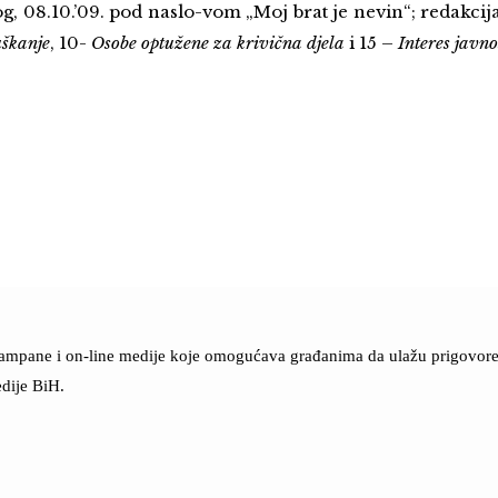
g, 08.10.’09. pod naslo-vom „Moj brat je nevin“; redakci
škanje
, 10-
Osobe optužene za krivična djela
i 15 –
Interes javno
štampane i on-line medije koje omogućava građanima da ulažu prigovore n
dije BiH.