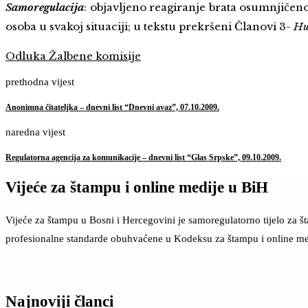
Samoregulacija
: objavljeno reagiranje brata osumnjičeno
osoba u svakoj situaciji; u tekstu prekršeni Članovi 3-
Hu
Odluka Žalbene komisije
prethodna vijest
Anonimna čitateljka – dnevni list “Dnevni avaz”, 07.10.2009.
naredna vijest
Regulatorna agencija za komunikacije – dnevni list “Glas Srpske”, 09.10.2009.
Vijeće za štampu i online medije u BiH
Vijeće za štampu u Bosni i Hercegovini je samoregulatorno tijelo za 
profesionalne standarde obuhvaćene u Kodeksu za štampu i online me
Najnoviji članci