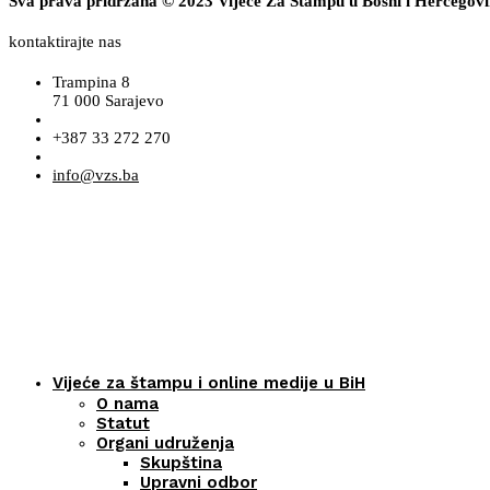
Sva prava pridržana © 2023 Vijeće Za Štampu u Bosni i Hercegov
kontaktirajte nas
Trampina 8
71 000 Sarajevo
+387 33 272 270
info@vzs.ba
Vijeće za štampu i online medije u BiH
O nama
Statut
Organi udruženja
Skupština
Upravni odbor