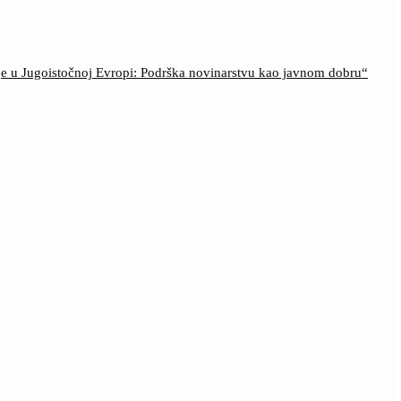
ije u Jugoistočnoj Evropi: Podrška novinarstvu kao javnom dobru“