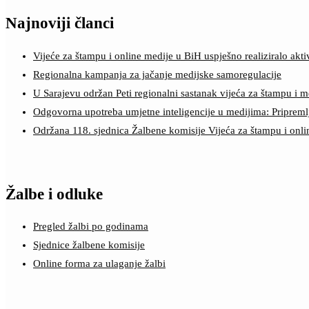
Najnoviji članci
Vijeće za štampu i online medije u BiH uspješno realiziralo a
Regionalna kampanja za jačanje medijske samoregulacije
U Sarajevu održan Peti regionalni sastanak vijeća za štampu i m
Odgovorna upotreba umjetne inteligencije u medijima: Pripreml
Održana 118. sjednica Žalbene komisije Vijeća za štampu i onl
Žalbe i odluke
Pregled žalbi po godinama
Sjednice žalbene komisije
Online forma za ulaganje žalbi