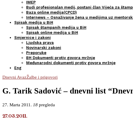
IMEP
Budi profesionalan medij, postani član Vijeća za štamp
Baza online medija(CPCD)
Internews – Osnaživanje žena u medijima uz mentors
Spisak medija u BiH
Spisak štampanih medija u BiH
Spisak online medija u BiH
Smjernice i zakoni
Ljudska prava
Novinarski zakoni
Preporuke
BH Dokumenti protiv govora mržnje
Međunarodni dokumenti protiv govora mržnje
Eng
Dnevni Avaz
Žalbe i prigovori
G. Tarik Sadović – dnevni list “Dnevn
27. Marta 2011.
18
pregleda
27.03.2011.