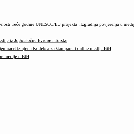
ktivnosti treće godine UNESCO/EU projekta „Izgradnja povjerenja u med
edije iz Jugoistočne Evrope i Turske
jen nacrt izmjena Kodeksa za štampane i online medije BiH
ine medije u BiH