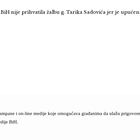
BiH nije prihvatila žalbu g. Tarika Sadovića jer je upuće
štampane i on-line medije koje omogućava građanima da ulažu prigovore n
dije BiH.