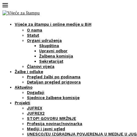
Vijeće za štampu i online medije u BiH
O nama
Statut
Organi udruženja
Skupština
Upravni odbor
Žalbena komisija
Sekretarijat
Članovi vijeća
Žalbe i odluke
Pregled žalbi po godinama
Detaljan pregled prigovora
Aktuelno
Događaji
Sjednice žalbene komisije
Projekti
JUFREX
JUFREX2
STOP! GOVORU MRŽNJE
Profesija novinar/novinarka
Mediji i javni ugled
UNESCO/EU IZGRADNJA POVJERENJA U MEDIJE U JUG