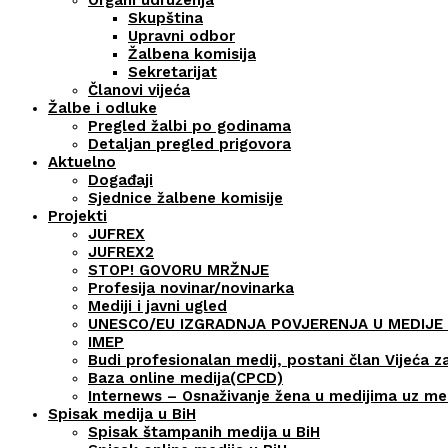
Skupština
Upravni odbor
Žalbena komisija
Sekretarijat
Članovi vijeća
Žalbe i odluke
Pregled žalbi po godinama
Detaljan pregled prigovora
Aktuelno
Događaji
Sjednice žalbene komisije
Projekti
JUFREX
JUFREX2
STOP! GOVORU MRŽNJE
Profesija novinar/novinarka
Mediji i javni ugled
UNESCO/EU IZGRADNJA POVJERENJA U MEDIJE 
IMEP
Budi profesionalan medij, postani član Vijeća z
Baza online medija(CPCD)
Internews – Osnaživanje žena u medijima uz m
Spisak medija u BiH
Spisak štampanih medija u BiH