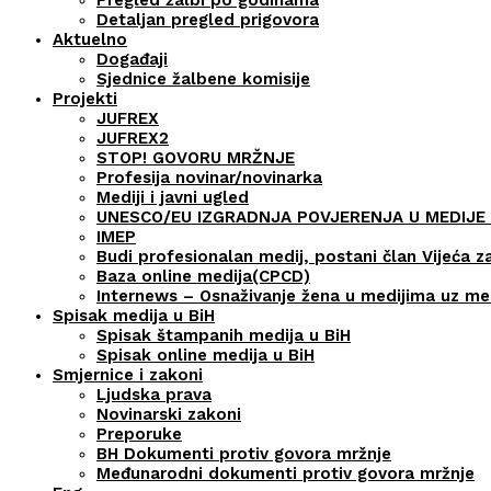
Detaljan pregled prigovora
Aktuelno
Događaji
Sjednice žalbene komisije
Projekti
JUFREX
JUFREX2
STOP! GOVORU MRŽNJE
Profesija novinar/novinarka
Mediji i javni ugled
UNESCO/EU IZGRADNJA POVJERENJA U MEDIJE 
IMEP
Budi profesionalan medij, postani član Vijeća z
Baza online medija(CPCD)
Internews – Osnaživanje žena u medijima uz m
Spisak medija u BiH
Spisak štampanih medija u BiH
Spisak online medija u BiH
Smjernice i zakoni
Ljudska prava
Novinarski zakoni
Preporuke
BH Dokumenti protiv govora mržnje
Međunarodni dokumenti protiv govora mržnje