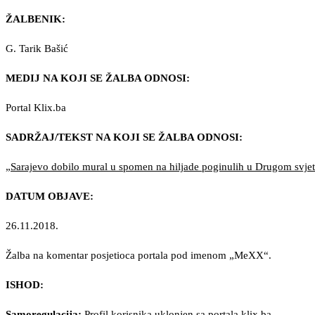
ŽALBENIK:
G. Tarik Bašić
MEDIJ NA KOJI SE ŽALBA ODNOSI:
Portal Klix.ba
SADRŽAJ/TEKST NA KOJI SE ŽALBA ODNOSI:
„Sarajevo dobilo mural u spomen na hiljade poginulih u Drugom svj
DATUM OBJAVE:
26.11.2018.
Žalba na komentar posjetioca portala pod imenom „MeXX“.
ISHOD:
Samoregulacija:
Profil korisnika uklonjen sa portala klix.ba.