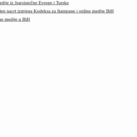
edije iz Jugoistočne Evrope i Turske
jen nacrt izmjena Kodeksa za štampane i online medije BiH
ine medije u BiH