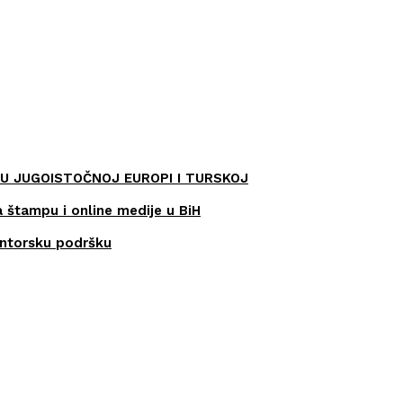
U JUGOISTOČNOJ EUROPI I TURSKOJ
a štampu i online medije u BiH
entorsku podršku