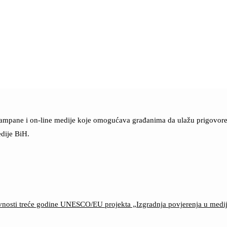
štampane i on-line medije koje omogućava građanima da ulažu prigovore n
dije BiH.
ktivnosti treće godine UNESCO/EU projekta „Izgradnja povjerenja u med