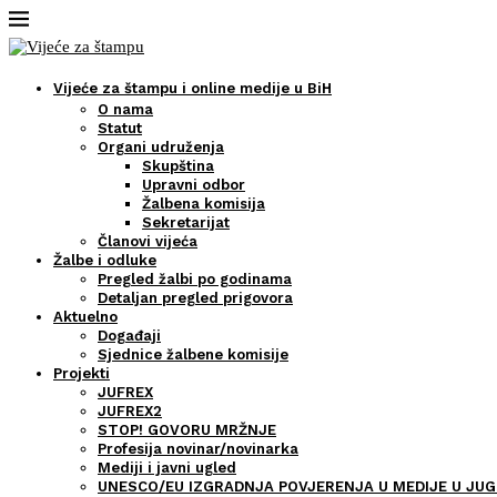
Vijeće za štampu i online medije u BiH
O nama
Statut
Organi udruženja
Skupština
Upravni odbor
Žalbena komisija
Sekretarijat
Članovi vijeća
Žalbe i odluke
Pregled žalbi po godinama
Detaljan pregled prigovora
Aktuelno
Događaji
Sjednice žalbene komisije
Projekti
JUFREX
JUFREX2
STOP! GOVORU MRŽNJE
Profesija novinar/novinarka
Mediji i javni ugled
UNESCO/EU IZGRADNJA POVJERENJA U MEDIJE U JUG