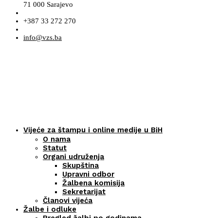
71 000 Sarajevo
+387 33 272 270
info@vzs.ba
Vijeće za štampu i online medije u BiH
O nama
Statut
Organi udruženja
Skupština
Upravni odbor
Žalbena komisija
Sekretarijat
Članovi vijeća
Žalbe i odluke
Pregled žalbi po godinama