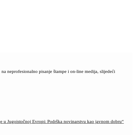
a neprofesionalno pisanje štampe i on-line medija, slijedeći
ije u Jugoistočnoj Evropi: Podrška novinarstvu kao javnom dobru“