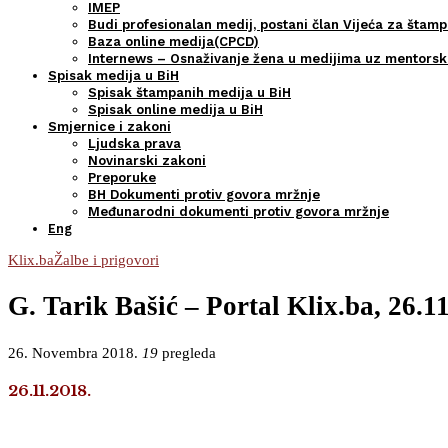
IMEP
Budi profesionalan medij, postani član Vijeća za štamp
Baza online medija(CPCD)
Internews – Osnaživanje žena u medijima uz mentors
Spisak medija u BiH
Spisak štampanih medija u BiH
Spisak online medija u BiH
Smjernice i zakoni
Ljudska prava
Novinarski zakoni
Preporuke
BH Dokumenti protiv govora mržnje
Međunarodni dokumenti protiv govora mržnje
Eng
Klix.ba
Žalbe i prigovori
G. Tarik Bašić – Portal Klix.ba, 26.1
26. Novembra 2018.
19
pregleda
26.11.2018.