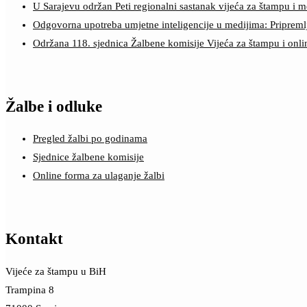
U Sarajevu održan Peti regionalni sastanak vijeća za štampu i m
Odgovorna upotreba umjetne inteligencije u medijima: Pripreml
Održana 118. sjednica Žalbene komisije Vijeća za štampu i onl
Žalbe i odluke
Pregled žalbi po godinama
Sjednice žalbene komisije
Online forma za ulaganje žalbi
Kontakt
Vijeće za štampu u BiH
Trampina 8