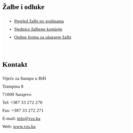
Žalbe i odluke
Pregled žalbi po godinama
Sjednice žalbene komisije
Online forma za ulaganje žalbi
Kontakt
Vijeće za štampu u BiH
Trampina 8
71000 Sarajevo
Tel: +387 33 272 270
Fax: +387 33 272 271
E-mail:
info@vzs.ba
Web:
www.vzs.ba