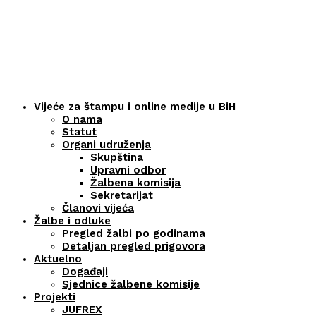
Vijeće za štampu i online medije u BiH
O nama
Statut
Organi udruženja
Skupština
Upravni odbor
Žalbena komisija
Sekretarijat
Članovi vijeća
Žalbe i odluke
Pregled žalbi po godinama
Detaljan pregled prigovora
Aktuelno
Događaji
Sjednice žalbene komisije
Projekti
JUFREX