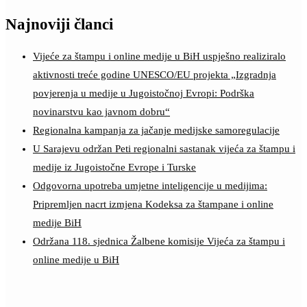
Najnoviji članci
Vijeće za štampu i online medije u BiH uspješno realiziralo
aktivnosti treće godine UNESCO/EU projekta „Izgradnja
povjerenja u medije u Jugoistočnoj Evropi: Podrška
novinarstvu kao javnom dobru“
Regionalna kampanja za jačanje medijske samoregulacije
U Sarajevu održan Peti regionalni sastanak vijeća za štampu i
medije iz Jugoistočne Evrope i Turske
Odgovorna upotreba umjetne inteligencije u medijima:
Pripremljen nacrt izmjena Kodeksa za štampane i online
medije BiH
Održana 118. sjednica Žalbene komisije Vijeća za štampu i
online medije u BiH