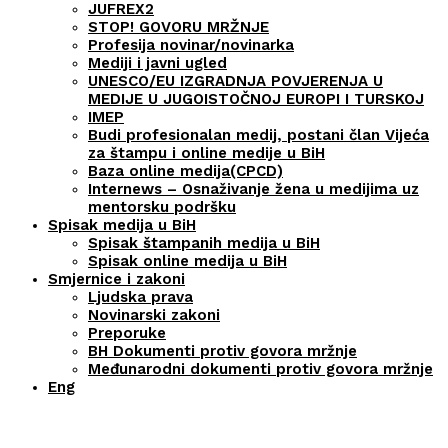
JUFREX2
STOP! GOVORU MRŽNJE
Profesija novinar/novinarka
Mediji i javni ugled
UNESCO/EU IZGRADNJA POVJERENJA U
MEDIJE U JUGOISTOČNOJ EUROPI I TURSKOJ
IMEP
Budi profesionalan medij, postani član Vijeća
za štampu i online medije u BiH
Baza online medija(CPCD)
Internews – Osnaživanje žena u medijima uz
mentorsku podršku
Spisak medija u BiH
Spisak štampanih medija u BiH
Spisak online medija u BiH
Smjernice i zakoni
Ljudska prava
Novinarski zakoni
Preporuke
BH Dokumenti protiv govora mržnje
Međunarodni dokumenti protiv govora mržnje
Eng