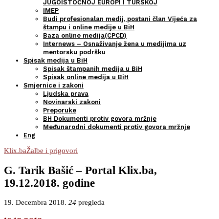
JUGOISTOČNOJ EUROPI I TURSKOJ
IMEP
Budi profesionalan medij, postani član Vijeća za
štampu i online medije u BiH
Baza online medija(CPCD)
Internews – Osnaživanje žena u medijima uz
mentorsku podršku
Spisak medija u BiH
Spisak štampanih medija u BiH
Spisak online medija u BiH
Smjernice i zakoni
Ljudska prava
Novinarski zakoni
Preporuke
BH Dokumenti protiv govora mržnje
Međunarodni dokumenti protiv govora mržnje
Eng
Klix.ba
Žalbe i prigovori
G. Tarik Bašić – Portal Klix.ba,
19.12.2018. godine
19. Decembra 2018.
24
pregleda