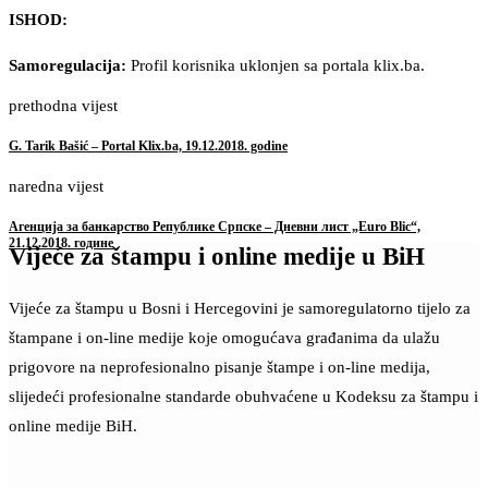
ISHOD:
Samoregulacija:
Profil korisnika uklonjen sa portala klix.ba.
prethodna vijest
G. Tarik Bašić – Portal Klix.ba, 19.12.2018. godine
naredna vijest
Агенција за банкарство Републике Српске – Дневни лист „Euro Blic“,
21.12.2018. године
Vijeće za štampu i online medije u BiH
Vijeće za štampu u Bosni i Hercegovini je samoregulatorno tijelo za
štampane i on-line medije koje omogućava građanima da ulažu
prigovore na neprofesionalno pisanje štampe i on-line medija,
slijedeći profesionalne standarde obuhvaćene u Kodeksu za štampu i
online medije BiH.