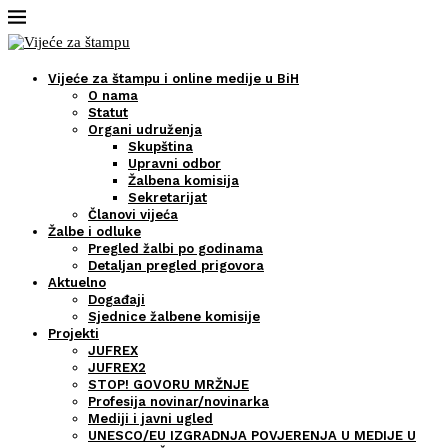
Vijeće za štampu i online medije u BiH
O nama
Statut
Organi udruženja
Skupština
Upravni odbor
Žalbena komisija
Sekretarijat
Članovi vijeća
Žalbe i odluke
Pregled žalbi po godinama
Detaljan pregled prigovora
Aktuelno
Događaji
Sjednice žalbene komisije
Projekti
JUFREX
JUFREX2
STOP! GOVORU MRŽNJE
Profesija novinar/novinarka
Mediji i javni ugled
UNESCO/EU IZGRADNJA POVJERENJA U MEDIJE U