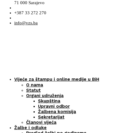
71 000 Sarajevo
+387 33 272 270
info@vzs.ba
Vijeće za štampu i online medije u BiH
O nama
Statut
Organi udruženja
Skupština
Upravni odbor
Žalbena komisija
Sekretarijat
Članovi vijeća
Žalbe i odluke
Pregled žalbi po godinama