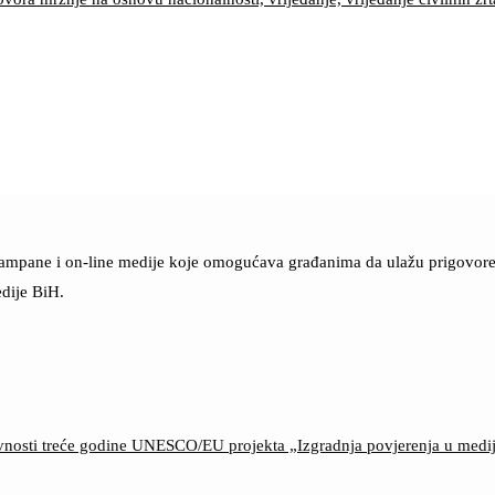
štampane i on-line medije koje omogućava građanima da ulažu prigovore n
dije BiH.
ktivnosti treće godine UNESCO/EU projekta „Izgradnja povjerenja u med