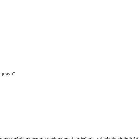
o pravo“
ora mržnje na osnovu nacionalnosti, vrijeđanje, vrijeđanje civlinih žrt