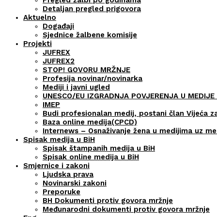
Detaljan pregled prigovora
Aktuelno
Događaji
Sjednice žalbene komisije
Projekti
JUFREX
JUFREX2
STOP! GOVORU MRŽNJE
Profesija novinar/novinarka
Mediji i javni ugled
UNESCO/EU IZGRADNJA POVJERENJA U MEDIJE 
IMEP
Budi profesionalan medij, postani član Vijeća z
Baza online medija(CPCD)
Internews – Osnaživanje žena u medijima uz m
Spisak medija u BiH
Spisak štampanih medija u BiH
Spisak online medija u BiH
Smjernice i zakoni
Ljudska prava
Novinarski zakoni
Preporuke
BH Dokumenti protiv govora mržnje
Međunarodni dokumenti protiv govora mržnje