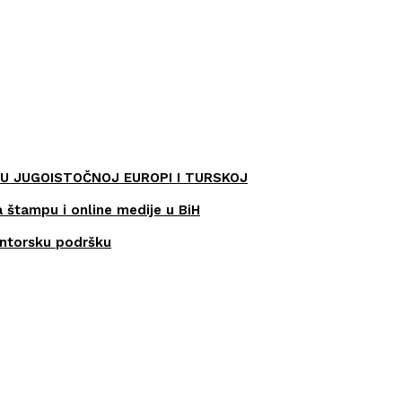
U JUGOISTOČNOJ EUROPI I TURSKOJ
a štampu i online medije u BiH
entorsku podršku