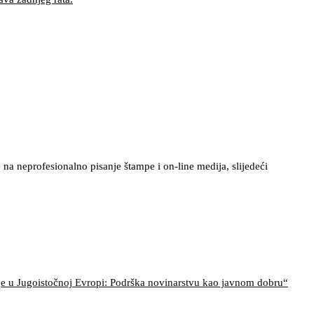
a neprofesionalno pisanje štampe i on-line medija, slijedeći
ije u Jugoistočnoj Evropi: Podrška novinarstvu kao javnom dobru“