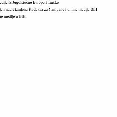
edije iz Jugoistočne Evrope i Turske
jen nacrt izmjena Kodeksa za štampane i online medije BiH
ine medije u BiH