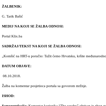
ŽALBENIK:
G. Tarik Bašić
MEDIJ NA KOJI SE ŽALBA ODNOSI:
Portal Klix.ba
SADRŽAJ/TEKST NA KOJI SE ŽALBA ODNOSI:
„Komšić na HRT-u poručio: Tužit ćemo Hrvatsku, kršite međunarodn
DATUM OBJAVE:
08.10.2018.
Žalba na komentar posjetioca portala sa govorom mržnje.
ISHOD:
Samoregulacija:
Komentar korisnika “The soraby” obrisan je zbog gov