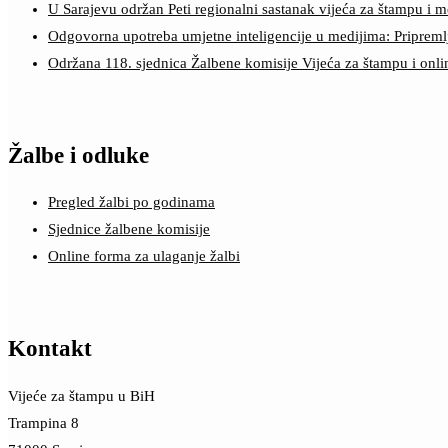
U Sarajevu održan Peti regionalni sastanak vijeća za štampu i m
Odgovorna upotreba umjetne inteligencije u medijima: Pripreml
Održana 118. sjednica Žalbene komisije Vijeća za štampu i onl
Žalbe i odluke
Pregled žalbi po godinama
Sjednice žalbene komisije
Online forma za ulaganje žalbi
Kontakt
Vijeće za štampu u BiH
Trampina 8