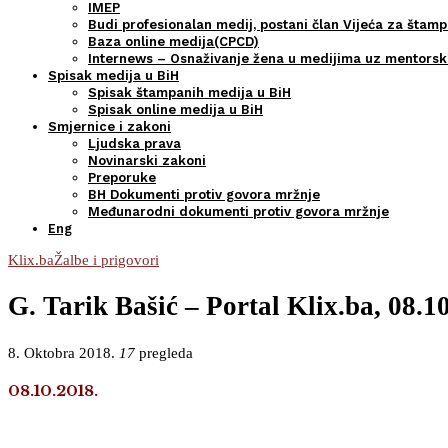
IMEP
Budi profesionalan medij, postani član Vijeća za štamp
Baza online medija(CPCD)
Internews – Osnaživanje žena u medijima uz mentors
Spisak medija u BiH
Spisak štampanih medija u BiH
Spisak online medija u BiH
Smjernice i zakoni
Ljudska prava
Novinarski zakoni
Preporuke
BH Dokumenti protiv govora mržnje
Međunarodni dokumenti protiv govora mržnje
Eng
Klix.ba
Žalbe i prigovori
G. Tarik Bašić – Portal Klix.ba, 08.1
8. Oktobra 2018.
17
pregleda
08.10.2018.