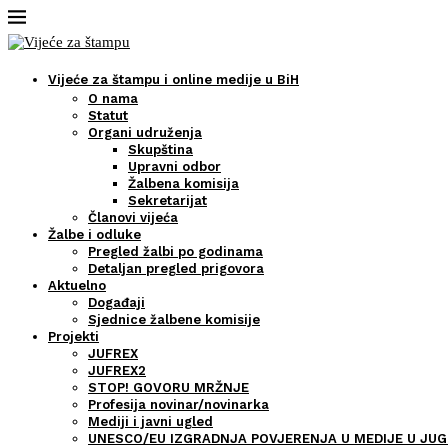
Vijeće za štampu i online medije u BiH
O nama
Statut
Organi udruženja
Skupština
Upravni odbor
Žalbena komisija
Sekretarijat
Članovi vijeća
Žalbe i odluke
Pregled žalbi po godinama
Detaljan pregled prigovora
Aktuelno
Događaji
Sjednice žalbene komisije
Projekti
JUFREX
JUFREX2
STOP! GOVORU MRŽNJE
Profesija novinar/novinarka
Mediji i javni ugled
UNESCO/EU IZGRADNJA POVJERENJA U MEDIJE U JUG