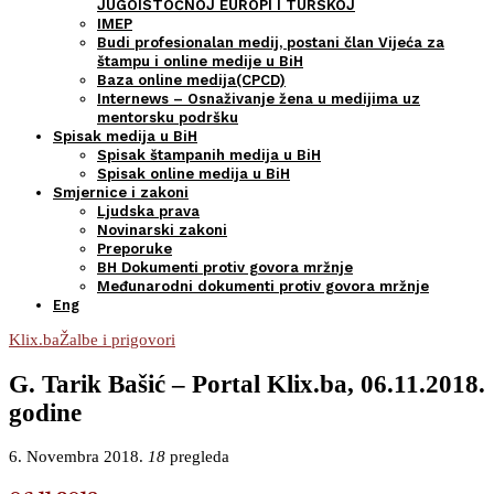
JUGOISTOČNOJ EUROPI I TURSKOJ
IMEP
Budi profesionalan medij, postani član Vijeća za
štampu i online medije u BiH
Baza online medija(CPCD)
Internews – Osnaživanje žena u medijima uz
mentorsku podršku
Spisak medija u BiH
Spisak štampanih medija u BiH
Spisak online medija u BiH
Smjernice i zakoni
Ljudska prava
Novinarski zakoni
Preporuke
BH Dokumenti protiv govora mržnje
Međunarodni dokumenti protiv govora mržnje
Eng
Klix.ba
Žalbe i prigovori
G. Tarik Bašić – Portal Klix.ba, 06.11.2018.
godine
6. Novembra 2018.
18
pregleda