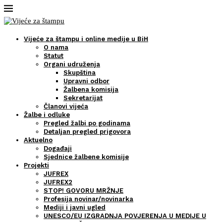
Vijeće za štampu i online medije u BiH
O nama
Statut
Organi udruženja
Skupština
Upravni odbor
Žalbena komisija
Sekretarijat
Članovi vijeća
Žalbe i odluke
Pregled žalbi po godinama
Detaljan pregled prigovora
Aktuelno
Događaji
Sjednice žalbene komisije
Projekti
JUFREX
JUFREX2
STOP! GOVORU MRŽNJE
Profesija novinar/novinarka
Mediji i javni ugled
UNESCO/EU IZGRADNJA POVJERENJA U MEDIJE U