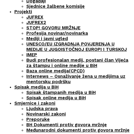
Događaji
Sjednice žalbene komisije
Projekti
JUFREX
JUFREX2
STOP! GOVORU MRŽNJE
Profesija novinar/novinarka
Mediji i javni ugled
UNESCO/EU IZGRADNJA POVJERENJA U
MEDIJE U JUGOISTOČNOJ EUROPI I TURSKOJ
IMEP
Budi profesionalan medij, postani član Vijeća
za štampu i online medije u BiH
Baza online medija(CPCD)
Internews – Osnaživanje žena u medijima uz
mentorsku podršku
Spisak medija u BiH
Spisak štampanih medija u BiH
Spisak online medija u BiH
Smjernice i zakoni
Ljudska prava
Novinarski zakoni
Preporuke
BH Dokumenti protiv govora mržnje
Međunarodni dokumenti protiv govora mržnje