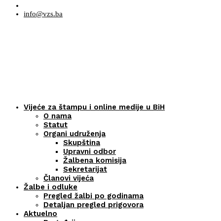
info@vzs.ba
Vijeće za štampu i online medije u BiH
O nama
Statut
Organi udruženja
Skupština
Upravni odbor
Žalbena komisija
Sekretarijat
Članovi vijeća
Žalbe i odluke
Pregled žalbi po godinama
Detaljan pregled prigovora
Aktuelno