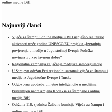
online medije BiH.
Najnoviji članci
Vijeće za štampu i online medije u BiH uspješno realiziralo
aktivnosti treće godine UNESCO/EU projekta „Izgradnja
povjerenja u medije u Jugoistočnoj Evropi: Podrška
novinarstvu kao javnom dobru“
Regionalna kampanja za jačanje medijske samoregulacije
U Sarajevu održan Peti regionalni sastanak vijeća za štampu i
medije iz Jugoistočne Evrope i Turske
Odgovorna upotreba umjetne inteligencije u medijima:
Pripremljen nacrt izmjena Kodeksa za štampane i online
medije BiH
Održana 118. sjednica Žalbene komisije Vijeća za štampu i
online medije u BiH