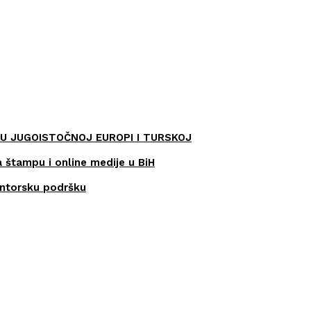
U JUGOISTOČNOJ EUROPI I TURSKOJ
a štampu i online medije u BiH
entorsku podršku