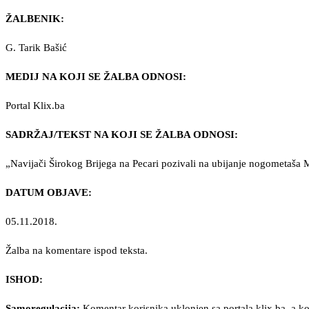
ŽALBENIK:
G. Tarik Bašić
MEDIJ NA KOJI SE ŽALBA ODNOSI:
Portal Klix.ba
SADRŽAJ/TEKST NA KOJI SE ŽALBA ODNOSI:
„Navijači Širokog Brijega na Pecari pozivali na ubijanje nogometaša 
DATUM OBJAVE:
05.11.2018.
Žalba na komentare ispod teksta.
ISHOD:
Samoregulacija:
Komentar korisnika uklonjen sa portala klix.ba, a ko