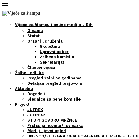
Vijeće za štampu i online medije u BiH
O nama
Statut
Organi udruženja
Skupština
Upravni odbor
Žalbena komisija
Sekretarijat
Članovi vijeća
Žalbe i odluke
Pregled žalbi po godinama
Detaljan pregled prigovora
Aktuelno
Događaji
Sjednice žalbene komisije
Projekti
JUFREX
JUFREX2
STOP! GOVORU MRŽNJE
Profesija novinar/novinarka
Mediji i javni ugled
UNESCO/EU IZGRADNJA POVJERENJA U MEDIJE U JUG