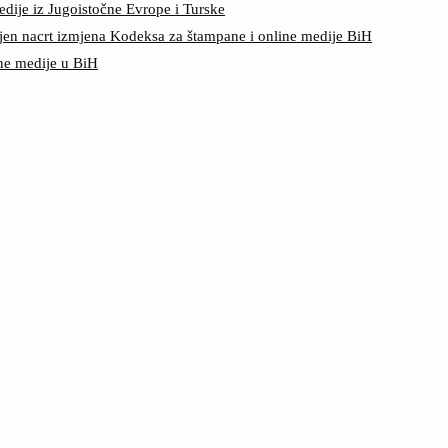
edije iz Jugoistočne Evrope i Turske
jen nacrt izmjena Kodeksa za štampane i online medije BiH
ine medije u BiH