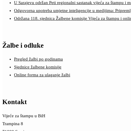
U Sarajevu održan Peti regionalni sastanak vijeća za štampu i m
Odgovorna upotreba umjetne inteligencije u medijima: Pripreml
Održana 118. sjednica Žalbene komisije Vijeća za štampu i onl
Žalbe i odluke
Pregled žalbi po godinama
Sjednice žalbene komisije
Online forma za ulaganje žalbi
Kontakt
Vijeće za štampu u BiH
Trampina 8