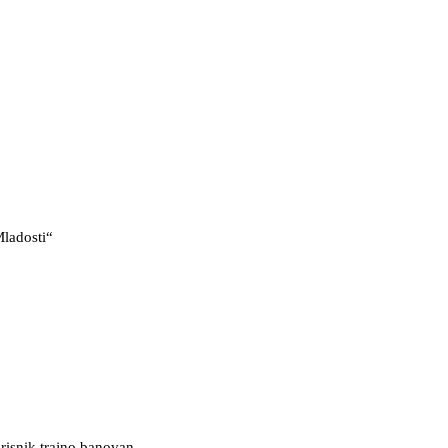
Mladosti“
risnik trajno banovan.