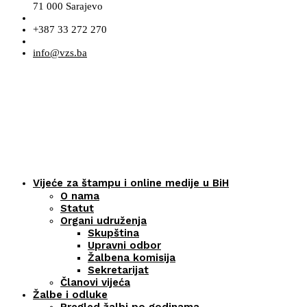
71 000 Sarajevo
+387 33 272 270
info@vzs.ba
Vijeće za štampu i online medije u BiH
O nama
Statut
Organi udruženja
Skupština
Upravni odbor
Žalbena komisija
Sekretarijat
Članovi vijeća
Žalbe i odluke
Pregled žalbi po godinama