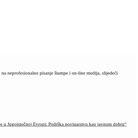
a neprofesionalno pisanje štampe i on-line medija, slijedeći
ije u Jugoistočnoj Evropi: Podrška novinarstvu kao javnom dobru“