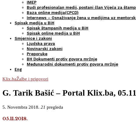
IMEP
Budi profesionalan medij, postani član Vijeća za štamp
Baza online medija(CPCD)
Internews – Osnaživanje žena u medijima uz mentors
Spisak medija u BiH
Spisak štampanih medija u BiH
Spisak online medija u BiH
Smjernice i zakoni
Ljudska prava
Novinarski zakoni
Preporuke
BH Dokumenti protiv govora mržnje
Međunarodni dokumenti protiv govora mržnje
Eng
Klix.ba
Žalbe i prigovori
G. Tarik Bašić – Portal Klix.ba, 05.1
5. Novembra 2018.
21
pregleda
05.11.2018.