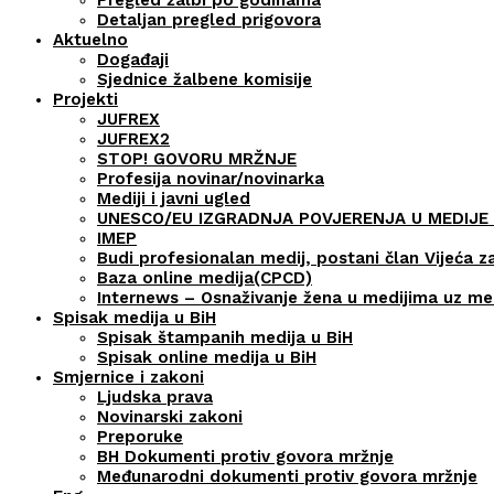
Detaljan pregled prigovora
Aktuelno
Događaji
Sjednice žalbene komisije
Projekti
JUFREX
JUFREX2
STOP! GOVORU MRŽNJE
Profesija novinar/novinarka
Mediji i javni ugled
UNESCO/EU IZGRADNJA POVJERENJA U MEDIJE 
IMEP
Budi profesionalan medij, postani član Vijeća z
Baza online medija(CPCD)
Internews – Osnaživanje žena u medijima uz m
Spisak medija u BiH
Spisak štampanih medija u BiH
Spisak online medija u BiH
Smjernice i zakoni
Ljudska prava
Novinarski zakoni
Preporuke
BH Dokumenti protiv govora mržnje
Međunarodni dokumenti protiv govora mržnje