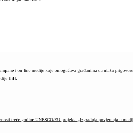
štampane i on-line medije koje omogućava građanima da ulažu prigovore n
dije BiH.
ktivnosti treće godine UNESCO/EU projekta „Izgradnja povjerenja u med