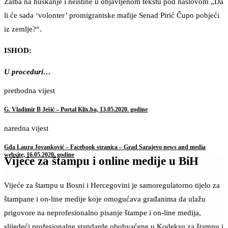
Žalba na huškanje i neistine u objavljenom tekstu pod naslovom „Da
li će sada ‘volonter’ promigrantske mafije Senad Pirić Čupo pobjeći
iz zemlje?“.
ISHOD:
U proceduri…
prethodna vijest
G. Vladimir B Ješić – Portal Klix.ba, 13.05.2020. godine
naredna vijest
Gđa Laura Jovanković – Facebook stranica – Grad Sarajevo news and media
website, 16.05.2020. godine
Vijeće za štampu i online medije u BiH
Vijeće za štampu u Bosni i Hercegovini je samoregulatorno tijelo za
štampane i on-line medije koje omogućava građanima da ulažu
prigovore na neprofesionalno pisanje štampe i on-line medija,
slijedeći profesionalne standarde obuhvaćene u Kodeksu za štampu i