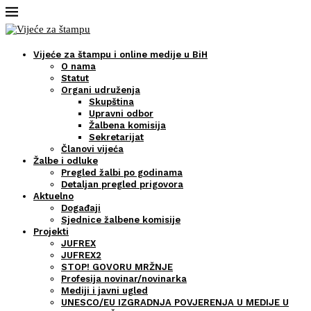
Vijeće za štampu i online medije u BiH
O nama
Statut
Organi udruženja
Skupština
Upravni odbor
Žalbena komisija
Sekretarijat
Članovi vijeća
Žalbe i odluke
Pregled žalbi po godinama
Detaljan pregled prigovora
Aktuelno
Događaji
Sjednice žalbene komisije
Projekti
JUFREX
JUFREX2
STOP! GOVORU MRŽNJE
Profesija novinar/novinarka
Mediji i javni ugled
UNESCO/EU IZGRADNJA POVJERENJA U MEDIJE U