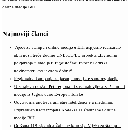
online medije BiH.
Najnoviji članci
Vijeće za štampu i online medije u BiH uspješno realiziralo
aktivnosti treće godine UNESCO/EU projekta „Izgradnja
povjerenja u medije u Jugoistočnoj Evropi: Podrška
novinarstvu kao javnom dobru“
Regionalna kampanja za jačanje medijske samoregulacije
U Sarajevu održan Peti regionalni sastanak vijeća za štampu i
medije iz Jugoistočne Evrope i Turske
Odgovorna upotreba umjetne inteligencije u medijima:
Pripremljen nacrt izmjena Kodeksa za štampane i online
medije BiH
Održana 118. sjednica Žalbene komisije Vijeća za štampu i