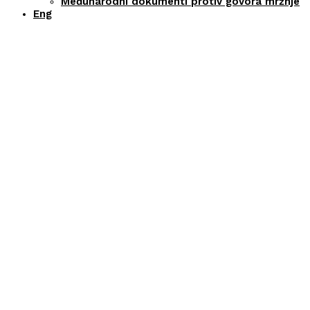
Međunarodni dokumenti protiv govora mržnje
Eng