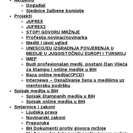
Aktuelno
Događaji
Sjednice žalbene komisije
Projekti
JUFREX
JUFREX2
STOP! GOVORU MRŽNJE
Profesija novinar/novinarka
Mediji i javni ugled
UNESCO/EU IZGRADNJA POVJERENJA U
MEDIJE U JUGOISTOČNOJ EUROPI I TURSKOJ
IMEP
Budi profesionalan medij, postani član Vijeća
za štampu i online medije u BiH
Baza online medija(CPCD)
Internews – Osnaživanje žena u medijima uz
mentorsku podršku
Spisak medija u BiH
Spisak štampanih medija u BiH
Spisak online medija u BiH
Smjernice i zakoni
Ljudska prava
Novinarski zakoni
Preporuke
BH Dokumenti protiv govora mržnje