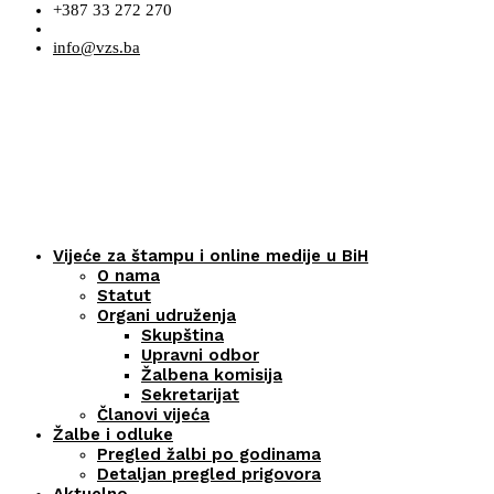
+387 33 272 270
info@vzs.ba
Vijeće za štampu i online medije u BiH
O nama
Statut
Organi udruženja
Skupština
Upravni odbor
Žalbena komisija
Sekretarijat
Članovi vijeća
Žalbe i odluke
Pregled žalbi po godinama
Detaljan pregled prigovora