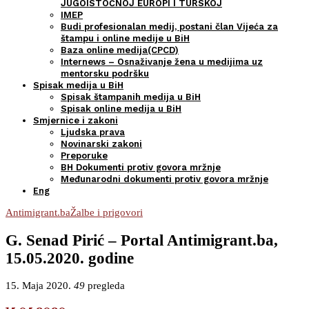
JUGOISTOČNOJ EUROPI I TURSKOJ
IMEP
Budi profesionalan medij, postani član Vijeća za
štampu i online medije u BiH
Baza online medija(CPCD)
Internews – Osnaživanje žena u medijima uz
mentorsku podršku
Spisak medija u BiH
Spisak štampanih medija u BiH
Spisak online medija u BiH
Smjernice i zakoni
Ljudska prava
Novinarski zakoni
Preporuke
BH Dokumenti protiv govora mržnje
Međunarodni dokumenti protiv govora mržnje
Eng
Antimigrant.ba
Žalbe i prigovori
G. Senad Pirić – Portal Antimigrant.ba,
15.05.2020. godine
15. Maja 2020.
49
pregleda