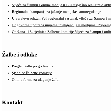
Vijeće za štampu i online medije u BiH uspješno realiziralo a
Regionalna kampanja za jačanje medijske samoregulacije
U Sarajevu održan Peti regionalni sastanak vijeća za štampu i m
Odgovorna upotreba umjetne inteligencije u medijima: Pripreml
Održana 118. sjednica Žalbene komisije Vijeća za štampu i onl
Žalbe i odluke
Pregled žalbi po godinama
Sjednice žalbene komisije
Online forma za ulaganje žalbi
Kontakt