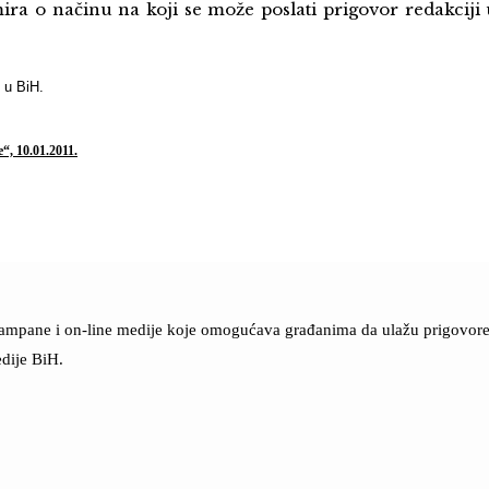
ira o načinu na koji se može poslati prigovor redakciji 
 u BiH.
“, 10.01.2011.
štampane i on-line medije koje omogućava građanima da ulažu prigovore n
dije BiH.