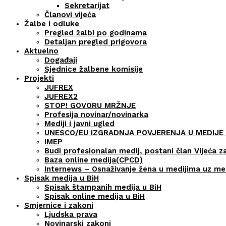
Sekretarijat
Članovi vijeća
Žalbe i odluke
Pregled žalbi po godinama
Detaljan pregled prigovora
Aktuelno
Događaji
Sjednice žalbene komisije
Projekti
JUFREX
JUFREX2
STOP! GOVORU MRŽNJE
Profesija novinar/novinarka
Mediji i javni ugled
UNESCO/EU IZGRADNJA POVJERENJA U MEDIJE 
IMEP
Budi profesionalan medij, postani član Vijeća z
Baza online medija(CPCD)
Internews – Osnaživanje žena u medijima uz m
Spisak medija u BiH
Spisak štampanih medija u BiH
Spisak online medija u BiH
Smjernice i zakoni
Ljudska prava
Novinarski zakoni