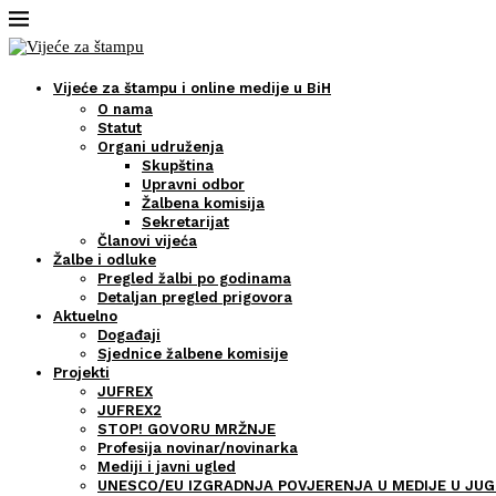
Vijeće za štampu i online medije u BiH
O nama
Statut
Organi udruženja
Skupština
Upravni odbor
Žalbena komisija
Sekretarijat
Članovi vijeća
Žalbe i odluke
Pregled žalbi po godinama
Detaljan pregled prigovora
Aktuelno
Događaji
Sjednice žalbene komisije
Projekti
JUFREX
JUFREX2
STOP! GOVORU MRŽNJE
Profesija novinar/novinarka
Mediji i javni ugled
UNESCO/EU IZGRADNJA POVJERENJA U MEDIJE U JUG