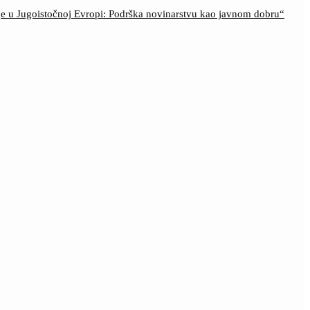
ije u Jugoistočnoj Evropi: Podrška novinarstvu kao javnom dobru“