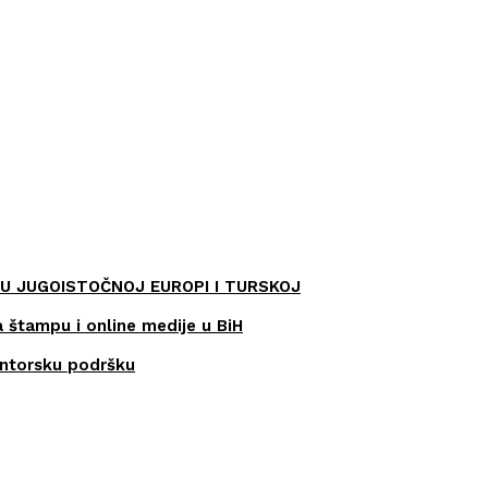
U JUGOISTOČNOJ EUROPI I TURSKOJ
a štampu i online medije u BiH
entorsku podršku