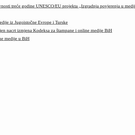
ktivnosti treće godine UNESCO/EU projekta „Izgradnja povjerenja u med
edije iz Jugoistočne Evrope i Turske
jen nacrt izmjena Kodeksa za štampane i online medije BiH
ine medije u BiH