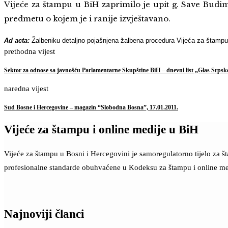
Vijeće za štampu u BiH zaprimilo je upit g. Save Budim
predmetu o kojem je i ranije izvještavano.
Ad acta:
Žalbeniku detaljno pojašnjena žalbena procedura Vijeća za štampu
prethodna vijest
Sektor za odnose sa javnošću Parlamentarne Skupštine BiH – dnevni list „Glas Srpske
naredna vijest
Sud Bosne i Hercegovine – magazin “Slobodna Bosna”, 17.01.2011.
Vijeće za štampu i online medije u BiH
Vijeće za štampu u Bosni i Hercegovini je samoregulatorno tijelo za 
profesionalne standarde obuhvaćene u Kodeksu za štampu i online me
Najnoviji članci