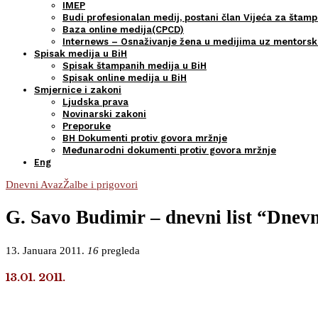
IMEP
Budi profesionalan medij, postani član Vijeća za štamp
Baza online medija(CPCD)
Internews – Osnaživanje žena u medijima uz mentors
Spisak medija u BiH
Spisak štampanih medija u BiH
Spisak online medija u BiH
Smjernice i zakoni
Ljudska prava
Novinarski zakoni
Preporuke
BH Dokumenti protiv govora mržnje
Međunarodni dokumenti protiv govora mržnje
Eng
Dnevni Avaz
Žalbe i prigovori
G. Savo Budimir – dnevni list “Dnevn
13. Januara 2011.
16
pregleda
13.01. 2011.