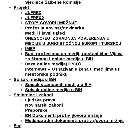
Sjednice žalbene komisije
Projekti
JUFREX
JUFREX2
STOP! GOVORU MRŽNJE
Profesija novinar/novinarka
Mediji i javni ugled
UNESCO/EU IZGRADNJA POVJERENJA U
MEDIJE U JUGOISTOČNOJ EUROPI I TURSKOJ
IMEP
Budi profesionalan medij, postani član Vijeća
za štampu i online medije u BiH
Baza online medija(CPCD)
Internews – Osnaživanje žena u medijima uz
mentorsku podršku
Spisak medija u BiH
Spisak štampanih medija u BiH
Spisak online medija u BiH
Smjernice i zakoni
Ljudska prava
Novinarski zakoni
Preporuke
BH Dokumenti protiv govora mržnje
Međunarodni dokumenti protiv govora mržnje
Eng