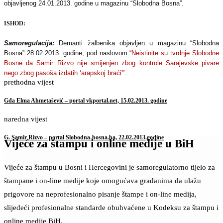
objavljenog 24.01.2013. godine u magazinu “Slobodna Bosna”.
ISHOD:
Samoregulacija:
Demanti žalbenika objavljen u magazinu “Slobodna
Bosna” 28.02.2013. godine, pod naslovom
“Neistinite su tvrdnje Slobodne
Bosne da Samir Rizvo nije smijenjen zbog kontrole Sarajevske pivare
nego zbog pasoša izdatih ‘arapskoj braći'”
.
prethodna vijest
Gđa Elma Ahmetašević – portal vkportal.net, 15.02.2013. godine
naredna vijest
G. Samir Rizvo – portal Slobodna-bosna.ba, 22.02.2013.godine
Vijeće za štampu i online medije u BiH
Vijeće za štampu u Bosni i Hercegovini je samoregulatorno tijelo za
štampane i on-line medije koje omogućava građanima da ulažu
prigovore na neprofesionalno pisanje štampe i on-line medija,
slijedeći profesionalne standarde obuhvaćene u Kodeksu za štampu i
online medije BiH.