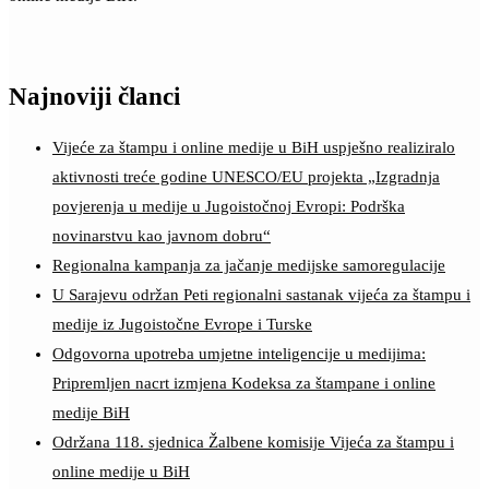
Najnoviji članci
Vijeće za štampu i online medije u BiH uspješno realiziralo
aktivnosti treće godine UNESCO/EU projekta „Izgradnja
povjerenja u medije u Jugoistočnoj Evropi: Podrška
novinarstvu kao javnom dobru“
Regionalna kampanja za jačanje medijske samoregulacije
U Sarajevu održan Peti regionalni sastanak vijeća za štampu i
medije iz Jugoistočne Evrope i Turske
Odgovorna upotreba umjetne inteligencije u medijima:
Pripremljen nacrt izmjena Kodeksa za štampane i online
medije BiH
Održana 118. sjednica Žalbene komisije Vijeća za štampu i
online medije u BiH