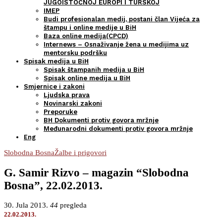
JUGOISTOČNOJ EUROPI I TURSKOJ
IMEP
Budi profesionalan medij, postani član Vijeća za
štampu i online medije u BiH
Baza online medija(CPCD)
Internews – Osnaživanje žena u medijima uz
mentorsku podršku
Spisak medija u BiH
Spisak štampanih medija u BiH
Spisak online medija u BiH
Smjernice i zakoni
Ljudska prava
Novinarski zakoni
Preporuke
BH Dokumenti protiv govora mržnje
Međunarodni dokumenti protiv govora mržnje
Eng
Slobodna Bosna
Žalbe i prigovori
G. Samir Rizvo – magazin “Slobodna
Bosna”, 22.02.2013.
30. Jula 2013.
44
pregleda
22.02.2013.