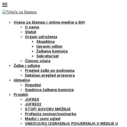
Vijeće za štampu i online medije u BiH
O nama
Statut
Organi udruženja
Skupština
Upravni odbor
Žalbena komisija
Sekretarijat
Članovi vijeća
Žalbe i odluke
Pregled žalbi po godinama
Detaljan pregled prigovora
Aktuelno
Događaji
Sjednice žalbene komisije
Projekti
JUFREX
JUFREX2
STOP! GOVORU MRŽNJE
Profesija novinar/novinarka
Mediji i javni ugled
UNESCO/EU IZGRADNJA POVJERENJA U MEDIJE U