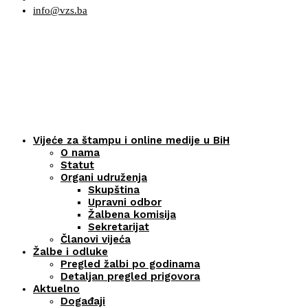
info@vzs.ba
Vijeće za štampu i online medije u BiH
O nama
Statut
Organi udruženja
Skupština
Upravni odbor
Žalbena komisija
Sekretarijat
Članovi vijeća
Žalbe i odluke
Pregled žalbi po godinama
Detaljan pregled prigovora
Aktuelno
Događaji