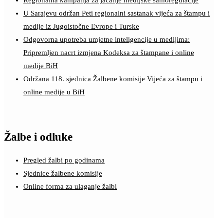
Regionalna kampanja za jačanje medijske samoregulacije
U Sarajevu održan Peti regionalni sastanak vijeća za štampu i
medije iz Jugoistočne Evrope i Turske
Odgovorna upotreba umjetne inteligencije u medijima:
Pripremljen nacrt izmjena Kodeksa za štampane i online
medije BiH
Održana 118. sjednica Žalbene komisije Vijeća za štampu i
online medije u BiH
Žalbe i odluke
Pregled žalbi po godinama
Sjednice žalbene komisije
Online forma za ulaganje žalbi