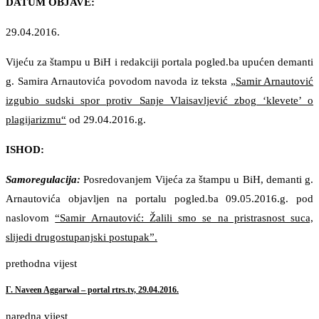
DATUM OBJAVE:
29.04.2016.
Vijeću za štampu u BiH i redakciji portala pogled.ba upućen demanti
g. Samira Arnautovića povodom navoda iz teksta
„Samir Arnautović
izgubio sudski spor protiv Sanje Vlaisavljević zbog ‘klevete’ o
plagijarizmu“
od 29.04.2016.g.
ISHOD:
Samoregulacija:
Posredovanjem Vijeća za štampu u BiH, demanti g.
Arnautovića objavljen na portalu pogled.ba 09.05.2016.g. pod
naslovom
“Samir Arnautović: Žalili smo se na pristrasnost suca,
slijedi drugostupanjski postupak”.
prethodna vijest
Г. Naveen Aggarwal – portal rtrs.tv, 29.04.2016.
naredna vijest