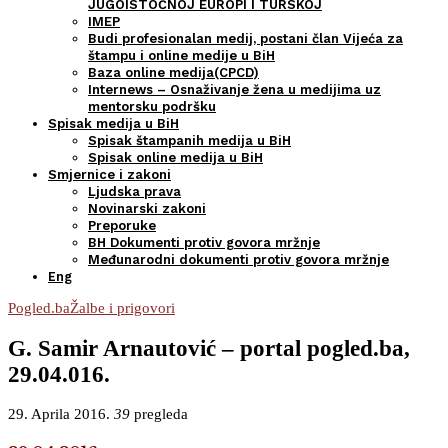
JUGOISTOČNOJ EUROPI I TURSKOJ
IMEP
Budi profesionalan medij, postani član Vijeća za
štampu i online medije u BiH
Baza online medija(CPCD)
Internews – Osnaživanje žena u medijima uz
mentorsku podršku
Spisak medija u BiH
Spisak štampanih medija u BiH
Spisak online medija u BiH
Smjernice i zakoni
Ljudska prava
Novinarski zakoni
Preporuke
BH Dokumenti protiv govora mržnje
Međunarodni dokumenti protiv govora mržnje
Eng
Pogled.ba
Žalbe i prigovori
G. Samir Arnautović – portal pogled.ba,
29.04.016.
29. Aprila 2016.
39
pregleda