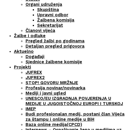
Organi udruženja
Skupština
Upravni odbor
Žalbena komisija
Sekretarijat
Članovi vijeća
Žalbe i odluke
Pregled žalbi po godinama
Detaljan pregled prigovora
Aktuelno
Događaji
Sjednice žalbene komisije
Projekti
JUFREX
JUFREX2
STOP! GOVORU MRŽNJE
Profesija novinar/novinarka
Mediji i javni ugled
UNESCO/EU IZGRADNJA POVJERENJA U
MEDIJE U JUGOISTOČNOJ EUROPI I TURSKOJ
IMEP
Budi profesionalan medij, postani član Vijeća
za štampu i online medije u BiH
Baza online medija(CPCD)
Internews – Osnaživanje žena u medijima uz