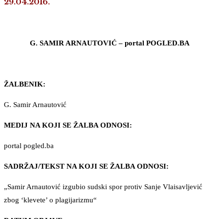
29.04.2016.
G. SAMIR ARNAUTOVIĆ – portal POGLED.BA
ŽALBENIK:
G. Samir Arnautović
MEDIJ NA KOJI SE ŽALBA ODNOSI:
portal pogled.ba
SADRŽAJ/TEKST NA KOJI SE ŽALBA ODNOSI:
„Samir Arnautović izgubio sudski spor protiv Sanje Vlaisavljević
zbog ‘klevete’ o plagijarizmu“