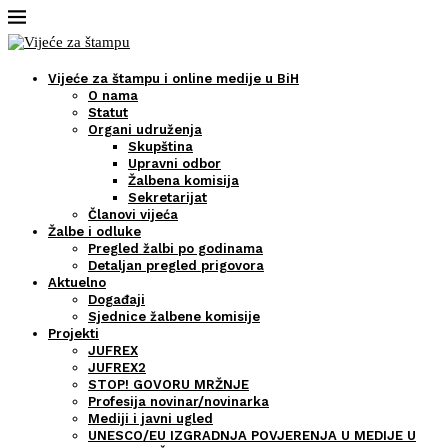
Vijeće za štampu i online medije u BiH
O nama
Statut
Organi udruženja
Skupština
Upravni odbor
Žalbena komisija
Sekretarijat
Članovi vijeća
Žalbe i odluke
Pregled žalbi po godinama
Detaljan pregled prigovora
Aktuelno
Događaji
Sjednice žalbene komisije
Projekti
JUFREX
JUFREX2
STOP! GOVORU MRŽNJE
Profesija novinar/novinarka
Mediji i javni ugled
UNESCO/EU IZGRADNJA POVJERENJA U MEDIJE U