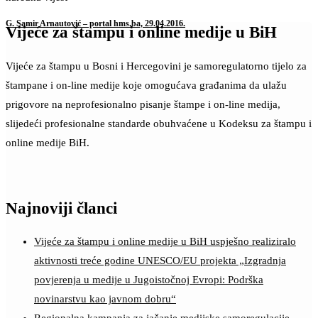
G. Samir Arnautović – portal hms.ba, 29.04.2016.
Vijeće za štampu i online medije u BiH
Vijeće za štampu u Bosni i Hercegovini je samoregulatorno tijelo za
štampane i on-line medije koje omogućava građanima da ulažu
prigovore na neprofesionalno pisanje štampe i on-line medija,
slijedeći profesionalne standarde obuhvaćene u Kodeksu za štampu i
online medije BiH.
Najnoviji članci
Vijeće za štampu i online medije u BiH uspješno realiziralo
aktivnosti treće godine UNESCO/EU projekta „Izgradnja
povjerenja u medije u Jugoistočnoj Evropi: Podrška
novinarstvu kao javnom dobru“