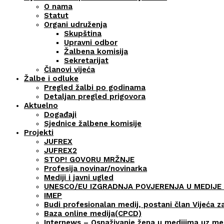
O nama
Statut
Organi udruženja
Skupština
Upravni odbor
Žalbena komisija
Sekretarijat
Članovi vijeća
Žalbe i odluke
Pregled žalbi po godinama
Detaljan pregled prigovora
Aktuelno
Događaji
Sjednice žalbene komisije
Projekti
JUFREX
JUFREX2
STOP! GOVORU MRŽNJE
Profesija novinar/novinarka
Mediji i javni ugled
UNESCO/EU IZGRADNJA POVJERENJA U MEDIJE 
IMEP
Budi profesionalan medij, postani član Vijeća z
Baza online medija(CPCD)
Internews – Osnaživanje žena u medijima uz m