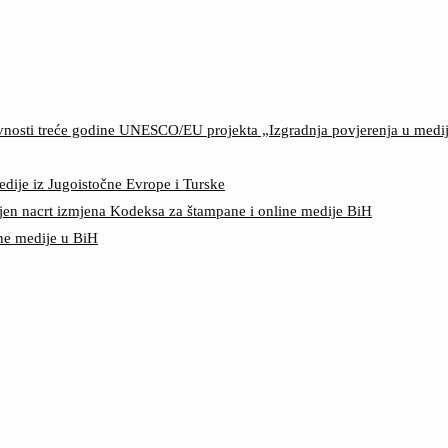
ktivnosti treće godine UNESCO/EU projekta „Izgradnja povjerenja u med
edije iz Jugoistočne Evrope i Turske
jen nacrt izmjena Kodeksa za štampane i online medije BiH
ine medije u BiH