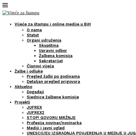
Vijeće za štampu i online medije u BiH
O nama
Statut
Organi udruženja
Skupština
Upravni odbor
Žalbena komisija
Sekretarijat
Članovi vijeća
Žalbe i odluke
Pregled žalbi po godinama
Detaljan pregled prigovora
Aktuelno
Događaji
Sjednice žalbene komisije
Projekti
JUFREX
JUFREX2
STOP! GOVORU MRŽNJE
Profesija novinar/novinarka
Mediji i javni ugled
UNESCO/EU IZGRADNJA POVJERENJA U MEDIJE U JUG