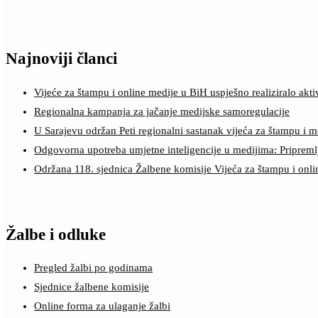
Najnoviji članci
Vijeće za štampu i online medije u BiH uspješno realiziralo a
Regionalna kampanja za jačanje medijske samoregulacije
U Sarajevu održan Peti regionalni sastanak vijeća za štampu i m
Odgovorna upotreba umjetne inteligencije u medijima: Pripreml
Održana 118. sjednica Žalbene komisije Vijeća za štampu i onl
Žalbe i odluke
Pregled žalbi po godinama
Sjednice žalbene komisije
Online forma za ulaganje žalbi