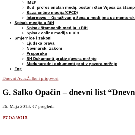
IMEP
Budi profesionalan medij, postani član Vijeća za štamp
Baza online medija(CPCD)
Internews – Osnaživanje žena u medijima uz mentors
Spisak medija u BiH
Spisak štampanih medija u BiH
Spisak online medija u BiH
Smjernice i zakoni
Ljudska prava
Novinarski zakoni
Preporuke
BH Dokumenti protiv govora mržnje
Međunarodni dokumenti protiv govora mržnje
Eng
Dnevni Avaz
Žalbe i prigovori
G. Salko Opačin – dnevni list “Dnevn
26. Maja 2013.
47
pregleda
27.05.2013.