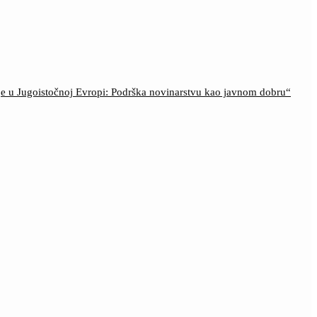
ije u Jugoistočnoj Evropi: Podrška novinarstvu kao javnom dobru“