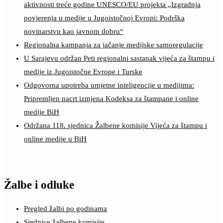
aktivnosti treće godine UNESCO/EU projekta „Izgradnja
povjerenja u medije u Jugoistočnoj Evropi: Podrška
novinarstvu kao javnom dobru“
Regionalna kampanja za jačanje medijske samoregulacije
U Sarajevu održan Peti regionalni sastanak vijeća za štampu i
medije iz Jugoistočne Evrope i Turske
Odgovorna upotreba umjetne inteligencije u medijima:
Pripremljen nacrt izmjena Kodeksa za štampane i online
medije BiH
Održana 118. sjednica Žalbene komisije Vijeća za štampu i
online medije u BiH
Žalbe i odluke
Pregled žalbi po godinama
Sjednice žalbene komisije