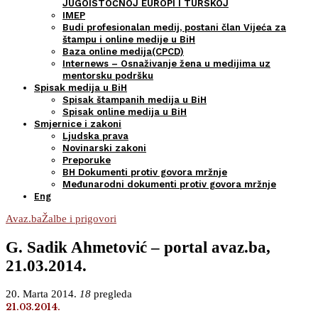
JUGOISTOČNOJ EUROPI I TURSKOJ
IMEP
Budi profesionalan medij, postani član Vijeća za
štampu i online medije u BiH
Baza online medija(CPCD)
Internews – Osnaživanje žena u medijima uz
mentorsku podršku
Spisak medija u BiH
Spisak štampanih medija u BiH
Spisak online medija u BiH
Smjernice i zakoni
Ljudska prava
Novinarski zakoni
Preporuke
BH Dokumenti protiv govora mržnje
Međunarodni dokumenti protiv govora mržnje
Eng
Avaz.ba
Žalbe i prigovori
G. Sadik Ahmetović – portal avaz.ba,
21.03.2014.
20. Marta 2014.
18
pregleda
21.03.2014.