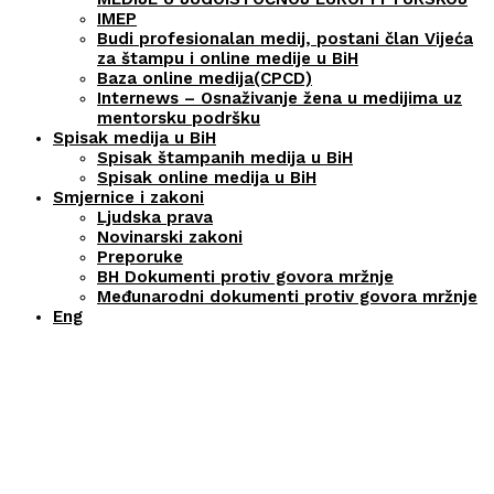
IMEP
Budi profesionalan medij, postani član Vijeća
za štampu i online medije u BiH
Baza online medija(CPCD)
Internews – Osnaživanje žena u medijima uz
mentorsku podršku
Spisak medija u BiH
Spisak štampanih medija u BiH
Spisak online medija u BiH
Smjernice i zakoni
Ljudska prava
Novinarski zakoni
Preporuke
BH Dokumenti protiv govora mržnje
Međunarodni dokumenti protiv govora mržnje
Eng