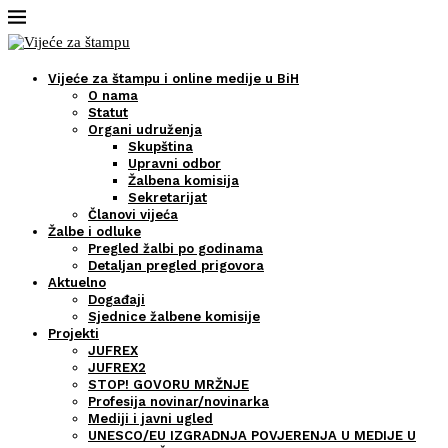
Vijeće za štampu i online medije u BiH
O nama
Statut
Organi udruženja
Skupština
Upravni odbor
Žalbena komisija
Sekretarijat
Članovi vijeća
Žalbe i odluke
Pregled žalbi po godinama
Detaljan pregled prigovora
Aktuelno
Događaji
Sjednice žalbene komisije
Projekti
JUFREX
JUFREX2
STOP! GOVORU MRŽNJE
Profesija novinar/novinarka
Mediji i javni ugled
UNESCO/EU IZGRADNJA POVJERENJA U MEDIJE U