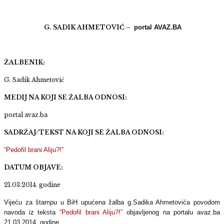
G. SADIK AHMETOVIĆ –
portal AVAZ.BA
ŽALBENIK:
G. Sadik Ahmetović
MEDIJ NA KOJI SE ŽALBA ODNOSI:
portal avaz.ba
SADRŽAJ/TEKST NA KOJI SE ŽALBA ODNOSI:
“Pedofil brani Aliju?!”
DATUM OBJAVE:
21.03.2014. godine
Vijeću za štampu u BiH upućena žalba g.Sadika Ahmetovića povodom
navoda iz teksta
“Pedofil brani Aliju?!”
objavljenog na portalu avaz.ba
21.03.2014. godine.