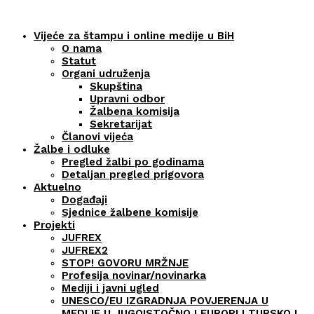
Vijeće za štampu i online medije u BiH
O nama
Statut
Organi udruženja
Skupština
Upravni odbor
Žalbena komisija
Sekretarijat
Članovi vijeća
Žalbe i odluke
Pregled žalbi po godinama
Detaljan pregled prigovora
Aktuelno
Događaji
Sjednice žalbene komisije
Projekti
JUFREX
JUFREX2
STOP! GOVORU MRŽNJE
Profesija novinar/novinarka
Mediji i javni ugled
UNESCO/EU IZGRADNJA POVJERENJA U
MEDIJE U JUGOISTOČNOJ EUROPI I TURSKOJ