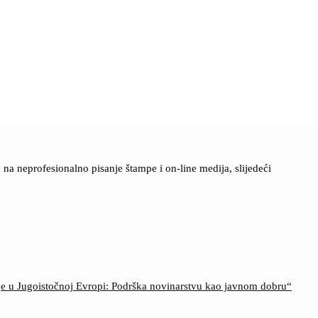
a neprofesionalno pisanje štampe i on-line medija, slijedeći
ije u Jugoistočnoj Evropi: Podrška novinarstvu kao javnom dobru“