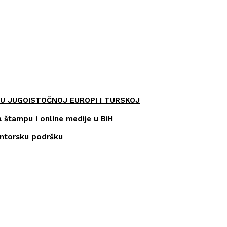
U JUGOISTOČNOJ EUROPI I TURSKOJ
a štampu i online medije u BiH
entorsku podršku