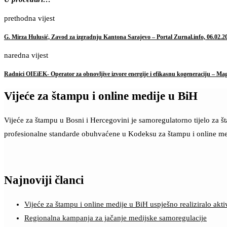
prethodna vijest
G. Mirza Hulusić, Zavod za izgradnju Kantona Sarajevo – Portal Zurnal.info, 06.02.2
naredna vijest
Radnici OIEiEK- Operator za obnovljive izvore energije i efikasnu kogeneraciju – M
Vijeće za štampu i online medije u BiH
Vijeće za štampu u Bosni i Hercegovini je samoregulatorno tijelo za 
profesionalne standarde obuhvaćene u Kodeksu za štampu i online me
Najnoviji članci
Vijeće za štampu i online medije u BiH uspješno realiziralo a
Regionalna kampanja za jačanje medijske samoregulacije