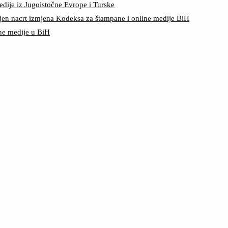
edije iz Jugoistočne Evrope i Turske
jen nacrt izmjena Kodeksa za štampane i online medije BiH
ine medije u BiH