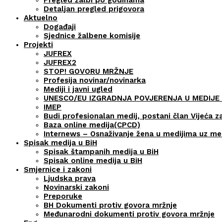
Detaljan pregled prigovora
Aktuelno
Događaji
Sjednice žalbene komisije
Projekti
JUFREX
JUFREX2
STOP! GOVORU MRŽNJE
Profesija novinar/novinarka
Mediji i javni ugled
UNESCO/EU IZGRADNJA POVJERENJA U MEDIJE 
IMEP
Budi profesionalan medij, postani član Vijeća z
Baza online medija(CPCD)
Internews – Osnaživanje žena u medijima uz m
Spisak medija u BiH
Spisak štampanih medija u BiH
Spisak online medija u BiH
Smjernice i zakoni
Ljudska prava
Novinarski zakoni
Preporuke
BH Dokumenti protiv govora mržnje
Međunarodni dokumenti protiv govora mržnje