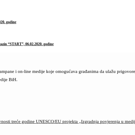
020. godine
agazin “START”, 06.02.2020. godine
štampane i on-line medije koje omogućava građanima da ulažu prigovore n
dije BiH.
ktivnosti treće godine UNESCO/EU projekta „Izgradnja povjerenja u med