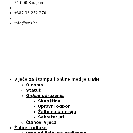
71 000 Sarajevo
+387 33 272 270
info@vzs.ba
Vijeće za štampu i online medije u BiH
O nama
Statut
Organi udruženja
Skupština
Upravni odbor
Žalbena komisija
Sekretarijat
Članovi vijeća
Žalbe i odluke
Pregled žalbi po godinama