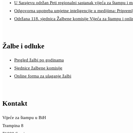
U Sarajevu održan Peti regionalni sastanak vijeća za štampu i m
Odgovorna upotreba umjetne inteligencije u medijima: Pripreml
Održana 118. sjednica Žalbene komisije Vijeća za štampu i onl
Žalbe i odluke
Pregled žalbi po godinama
Sjednice žalbene komisije
Online forma za ulaganje žalbi
Kontakt
Vijeće za štampu u BiH
Trampina 8