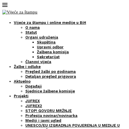
Vijeće za štampu i online medije u BiH
O nama
Statut
Organi udruženja
Skupština
Upravni odbor
Žalbena komisija
Sekretarijat
Članovi vijeća
Žalbe i odluke
Pregled žalbi po godinama
Detaljan pregled prigovora
Aktuelno
Događaji
Sjednice žalbene komisije
Projekti
JUFREX
JUFREX2
STOP! GOVORU MRŽNJE
Profesija novinar/novinarka
Mediji i javni ugled
UNESCO/EU IZGRADNJA POVJERENJA U MEDIJE U