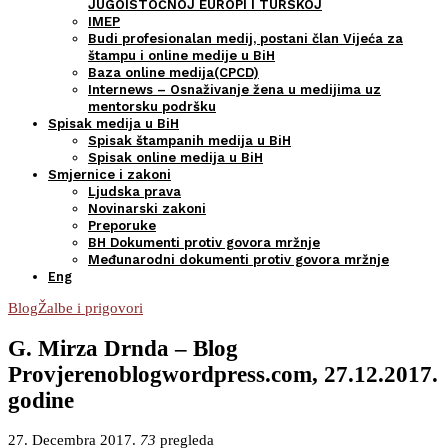
JUGOISTOČNOJ EUROPI I TURSKOJ
IMEP
Budi profesionalan medij, postani član Vijeća za
štampu i online medije u BiH
Baza online medija(CPCD)
Internews – Osnaživanje žena u medijima uz
mentorsku podršku
Spisak medija u BiH
Spisak štampanih medija u BiH
Spisak online medija u BiH
Smjernice i zakoni
Ljudska prava
Novinarski zakoni
Preporuke
BH Dokumenti protiv govora mržnje
Međunarodni dokumenti protiv govora mržnje
Eng
Blog
Žalbe i prigovori
G. Mirza Drnda – Blog
Provjerenoblogwordpress.com, 27.12.2017.
godine
27. Decembra 2017.
73
pregleda