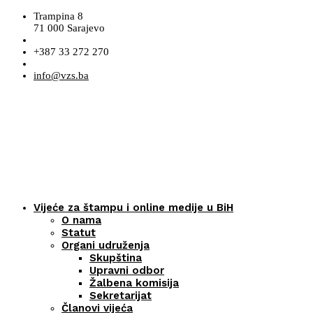
Trampina 8
71 000 Sarajevo
+387 33 272 270
info@vzs.ba
Vijeće za štampu i online medije u BiH
O nama
Statut
Organi udruženja
Skupština
Upravni odbor
Žalbena komisija
Sekretarijat
Članovi vijeća