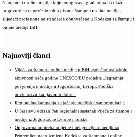
štampane i on-line medije koje omogućava građanima da ulažu
prigovore na neprofesionalno pisanje štampe i on-line medija,
slijedeći profesionalne standarde obuhvaćene u Kodeksu za štampu i
online medije BiH.
Najnoviji članci
Vijeće za štampu i online medije u BiH uspješno realiziralo
aktivnosti treće godine UNESCO/EU projekta „Izgradnja
povjerenja u medije u Jugoistočnoj Evropi: Podrška
novinarstvu kao javnom dobru“
Regionalna kampanja za jačanje medijske samoregulacije
U Sarajevu održan Peti regionalni sastanak vijeća za štampu i
medije iz Jugoistočne Evrope i Turske
Odgovorna upotreba umjetne inteligencije u medijima:
Pripremljen nacrt izmjena Kodeksa za štampane i online