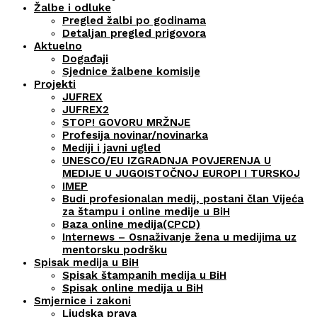
Žalbe i odluke
Pregled žalbi po godinama
Detaljan pregled prigovora
Aktuelno
Događaji
Sjednice žalbene komisije
Projekti
JUFREX
JUFREX2
STOP! GOVORU MRŽNJE
Profesija novinar/novinarka
Mediji i javni ugled
UNESCO/EU IZGRADNJA POVJERENJA U
MEDIJE U JUGOISTOČNOJ EUROPI I TURSKOJ
IMEP
Budi profesionalan medij, postani član Vijeća
za štampu i online medije u BiH
Baza online medija(CPCD)
Internews – Osnaživanje žena u medijima uz
mentorsku podršku
Spisak medija u BiH
Spisak štampanih medija u BiH
Spisak online medija u BiH
Smjernice i zakoni
Ljudska prava