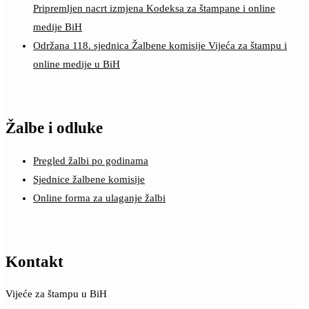
Pripremljen nacrt izmjena Kodeksa za štampane i online
medije BiH
Održana 118. sjednica Žalbene komisije Vijeća za štampu i
online medije u BiH
Žalbe i odluke
Pregled žalbi po godinama
Sjednice žalbene komisije
Online forma za ulaganje žalbi
Kontakt
Vijeće za štampu u BiH