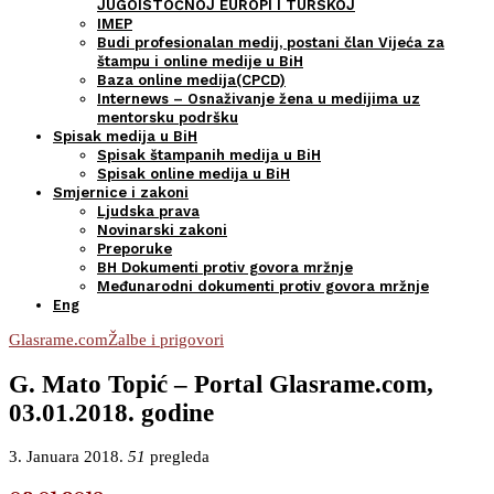
JUGOISTOČNOJ EUROPI I TURSKOJ
IMEP
Budi profesionalan medij, postani član Vijeća za
štampu i online medije u BiH
Baza online medija(CPCD)
Internews – Osnaživanje žena u medijima uz
mentorsku podršku
Spisak medija u BiH
Spisak štampanih medija u BiH
Spisak online medija u BiH
Smjernice i zakoni
Ljudska prava
Novinarski zakoni
Preporuke
BH Dokumenti protiv govora mržnje
Međunarodni dokumenti protiv govora mržnje
Eng
Glasrame.com
Žalbe i prigovori
G. Mato Topić – Portal Glasrame.com,
03.01.2018. godine
3. Januara 2018.
51
pregleda