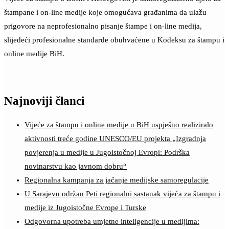
štampane i on-line medije koje omogućava građanima da ulažu
prigovore na neprofesionalno pisanje štampe i on-line medija,
slijedeći profesionalne standarde obuhvaćene u Kodeksu za štampu i
online medije BiH.
Najnoviji članci
Vijeće za štampu i online medije u BiH uspješno realiziralo
aktivnosti treće godine UNESCO/EU projekta „Izgradnja
povjerenja u medije u Jugoistočnoj Evropi: Podrška
novinarstvu kao javnom dobru“
Regionalna kampanja za jačanje medijske samoregulacije
U Sarajevu održan Peti regionalni sastanak vijeća za štampu i
medije iz Jugoistočne Evrope i Turske
Odgovorna upotreba umjetne inteligencije u medijima: