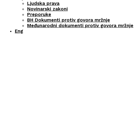
Ljudska prava
Novinarski zakoni
Preporuke
BH Dokumenti protiv govora mržnje
Međunarodni dokumenti protiv govora mržnje
Eng