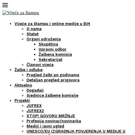
Vijeće za štampu i online medije u BiH
O nama
Statut
Organi udruženja
Skupština
Upravni odbor
Žalbena komisija
Sekretarijat
Članovi vijeća
Žalbe i odluke
Pregled žalbi po godinama
Detaljan pregled prigovora
Aktuelno
Događaji
Sjednice žalbene komisije
Projekti
JUFREX
JUFREX2
STOP! GOVORU MRŽNJE
Profesija novinar/novinarka
Mediji i javni ugled
UNESCO/EU IZGRADNJA POVJERENJA U MEDIJE U