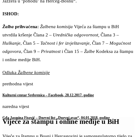
Jazzera u ‘pohodu’ na Herceg-Bosnu“.
ISHOD:
Žalba
prihvaćena:
Žalbena komisija
Vijeća za štampu u BiH
utvrdila kršenje Člana 2 –
Urednička odgovornost,
Člana 3 –
Huškanje
, Član 5 –
Tačnost i fer izvještavanje
, Član 7 –
Mogućnost
odgovora
, Član 9 –
Privatnost
i Član 15 –
Žalbe
Kodeksa za štampu
i online medije BiH.
Odluka
Žalbene komisije
prethodna vijest
Kulturni centar Srebrenica – Facebook, 28.12.2017. godine
naredna vijest
Gđa Jasmina Fisović – Dnevni list „Dnevni avaz“, 04.01.2018. godine
Vijeće za štampu i online medije u BiH
Vijeće za štampu u Bosni i Hercegovini je samoregulatorno tijelo za