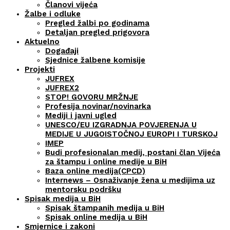
Članovi vijeća
Žalbe i odluke
Pregled žalbi po godinama
Detaljan pregled prigovora
Aktuelno
Događaji
Sjednice žalbene komisije
Projekti
JUFREX
JUFREX2
STOP! GOVORU MRŽNJE
Profesija novinar/novinarka
Mediji i javni ugled
UNESCO/EU IZGRADNJA POVJERENJA U
MEDIJE U JUGOISTOČNOJ EUROPI I TURSKOJ
IMEP
Budi profesionalan medij, postani član Vijeća
za štampu i online medije u BiH
Baza online medija(CPCD)
Internews – Osnaživanje žena u medijima uz
mentorsku podršku
Spisak medija u BiH
Spisak štampanih medija u BiH
Spisak online medija u BiH
Smjernice i zakoni