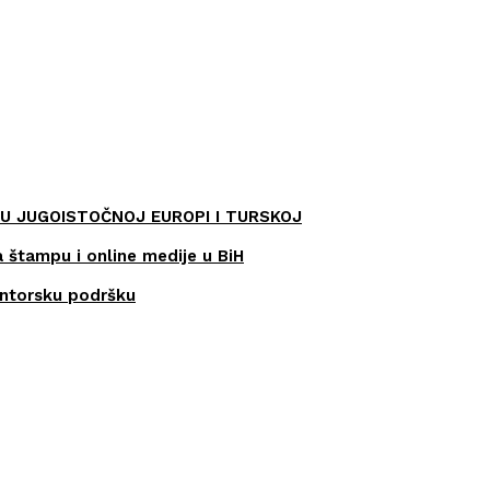
U JUGOISTOČNOJ EUROPI I TURSKOJ
a štampu i online medije u BiH
entorsku podršku