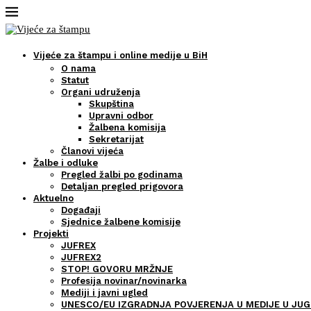
Vijeće za štampu i online medije u BiH
O nama
Statut
Organi udruženja
Skupština
Upravni odbor
Žalbena komisija
Sekretarijat
Članovi vijeća
Žalbe i odluke
Pregled žalbi po godinama
Detaljan pregled prigovora
Aktuelno
Događaji
Sjednice žalbene komisije
Projekti
JUFREX
JUFREX2
STOP! GOVORU MRŽNJE
Profesija novinar/novinarka
Mediji i javni ugled
UNESCO/EU IZGRADNJA POVJERENJA U MEDIJE U JUG