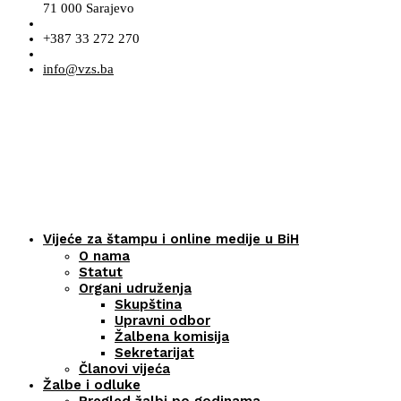
71 000 Sarajevo
+387 33 272 270
info@vzs.ba
Vijeće za štampu i online medije u BiH
O nama
Statut
Organi udruženja
Skupština
Upravni odbor
Žalbena komisija
Sekretarijat
Članovi vijeća
Žalbe i odluke
Pregled žalbi po godinama