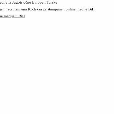
edije iz Jugoistočne Evrope i Turske
jen nacrt izmjena Kodeksa za štampane i online medije BiH
ine medije u BiH