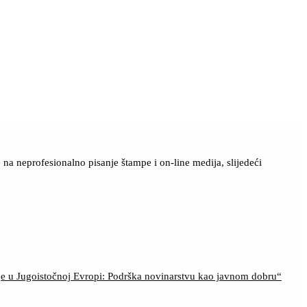
a neprofesionalno pisanje štampe i on-line medija, slijedeći
ije u Jugoistočnoj Evropi: Podrška novinarstvu kao javnom dobru“