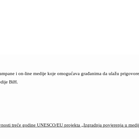
štampane i on-line medije koje omogućava građanima da ulažu prigovore n
dije BiH.
ktivnosti treće godine UNESCO/EU projekta „Izgradnja povjerenja u med