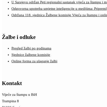
U Sarajevu održan Peti regionalni sastanak vijeća za štampu i m
Odgovorna upotreba umjetne inteligencije u medijima: Pripreml
Održana 118. sjednica Žalbene komisije Vijeća za štampu i onl
Žalbe i odluke
Pregled žalbi po godinama
Sjednice žalbene komisije
Online forma za ulaganje žalbi
Kontakt
Vijeće za štampu u BiH
Trampina 8