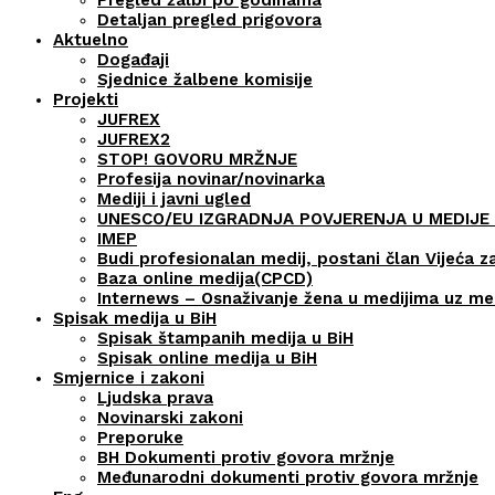
Detaljan pregled prigovora
Aktuelno
Događaji
Sjednice žalbene komisije
Projekti
JUFREX
JUFREX2
STOP! GOVORU MRŽNJE
Profesija novinar/novinarka
Mediji i javni ugled
UNESCO/EU IZGRADNJA POVJERENJA U MEDIJE 
IMEP
Budi profesionalan medij, postani član Vijeća z
Baza online medija(CPCD)
Internews – Osnaživanje žena u medijima uz m
Spisak medija u BiH
Spisak štampanih medija u BiH
Spisak online medija u BiH
Smjernice i zakoni
Ljudska prava
Novinarski zakoni
Preporuke
BH Dokumenti protiv govora mržnje
Međunarodni dokumenti protiv govora mržnje