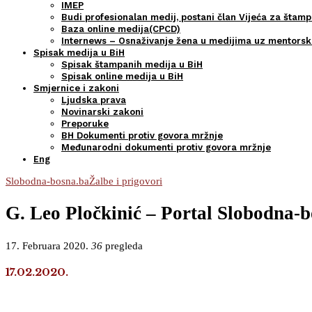
IMEP
Budi profesionalan medij, postani član Vijeća za štamp
Baza online medija(CPCD)
Internews – Osnaživanje žena u medijima uz mentors
Spisak medija u BiH
Spisak štampanih medija u BiH
Spisak online medija u BiH
Smjernice i zakoni
Ljudska prava
Novinarski zakoni
Preporuke
BH Dokumenti protiv govora mržnje
Međunarodni dokumenti protiv govora mržnje
Eng
Slobodna-bosna.ba
Žalbe i prigovori
G. Leo Pločkinić – Portal Slobodna-b
17. Februara 2020.
36
pregleda
17.02.2020.