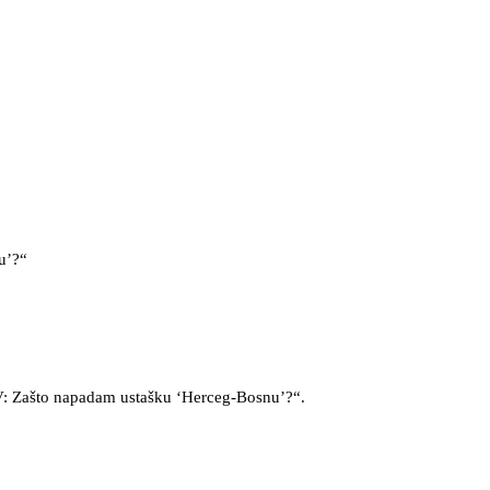
u’?“
: Zašto napadam ustašku ‘Herceg-Bosnu’?“.