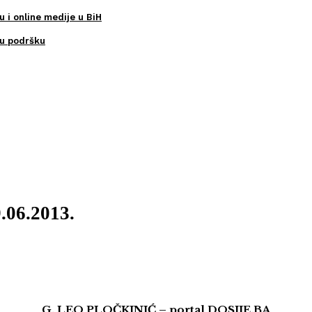
u i online medije u BiH
ku podršku
9.06.2013.
G. LEO PLOČKINIĆ – portal DOSIJE.BA