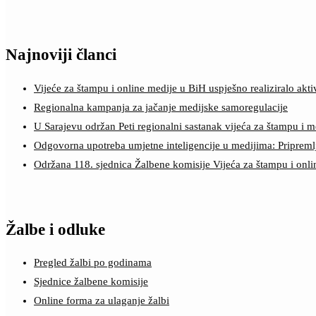
Najnoviji članci
Vijeće za štampu i online medije u BiH uspješno realiziralo a
Regionalna kampanja za jačanje medijske samoregulacije
U Sarajevu održan Peti regionalni sastanak vijeća za štampu i m
Odgovorna upotreba umjetne inteligencije u medijima: Pripreml
Održana 118. sjednica Žalbene komisije Vijeća za štampu i onl
Žalbe i odluke
Pregled žalbi po godinama
Sjednice žalbene komisije
Online forma za ulaganje žalbi