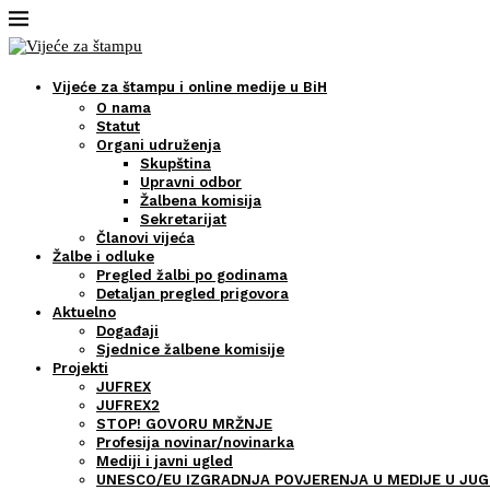
Vijeće za štampu i online medije u BiH
O nama
Statut
Organi udruženja
Skupština
Upravni odbor
Žalbena komisija
Sekretarijat
Članovi vijeća
Žalbe i odluke
Pregled žalbi po godinama
Detaljan pregled prigovora
Aktuelno
Događaji
Sjednice žalbene komisije
Projekti
JUFREX
JUFREX2
STOP! GOVORU MRŽNJE
Profesija novinar/novinarka
Mediji i javni ugled
UNESCO/EU IZGRADNJA POVJERENJA U MEDIJE U JUG