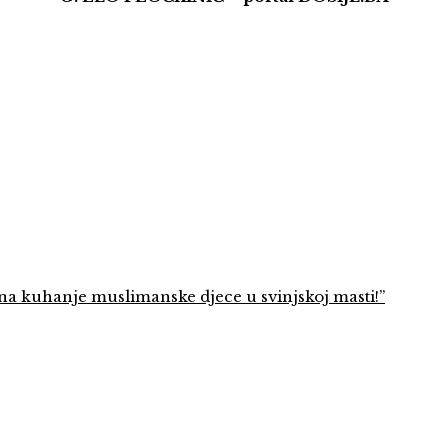
 na kuhanje muslimanske djece u svinjskoj masti!”