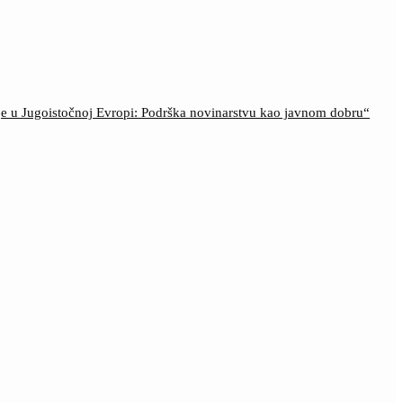
ije u Jugoistočnoj Evropi: Podrška novinarstvu kao javnom dobru“