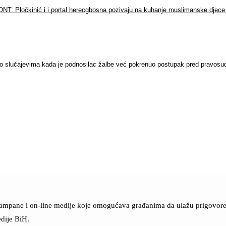
NT: Pločkinić i i portal herecgbosna pozivaju na kuhanje muslimanske djece 
e o slučajevima kada je podnosilac žalbe već pokrenuo postupak pred pravos
štampane i on-line medije koje omogućava građanima da ulažu prigovore n
dije BiH.