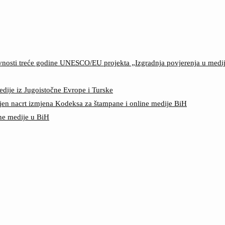
ktivnosti treće godine UNESCO/EU projekta „Izgradnja povjerenja u med
edije iz Jugoistočne Evrope i Turske
jen nacrt izmjena Kodeksa za štampane i online medije BiH
ine medije u BiH