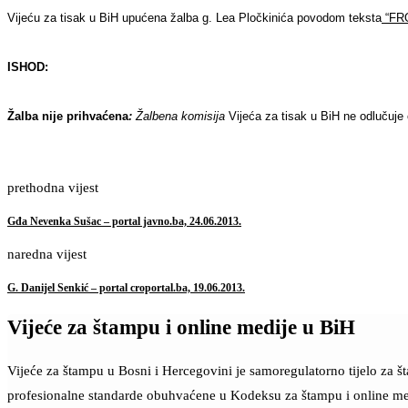
Vijeću za tisak u BiH upućena žalba g. Lea Pločkinića povodom
teksta
“FRO
ISHOD:
Žalba nije prihvaćena
:
Žalbena komisija
Vijeća za tisak u BiH ne odlučuj
prethodna vijest
Gđa Nevenka Sušac – portal javno.ba, 24.06.2013.
naredna vijest
G. Danijel Senkić – portal croportal.ba, 19.06.2013.
Vijeće za štampu i online medije u BiH
Vijeće za štampu u Bosni i Hercegovini je samoregulatorno tijelo za 
profesionalne standarde obuhvaćene u Kodeksu za štampu i online me