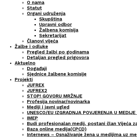
O nama
Statut
Organi udruženja
Skupština
Upravni odbor
Žalbena komisija
Sekretarijat
Članovi vijeća
Žalbe i odluke
Pregled žalbi po godinama
Detaljan pregled prigovora
Aktuelno
Događaji
Sjednice žalbene komisije
Projekti
JUFREX
JUFREX2
STOP! GOVORU MRŽNJE
Profesija novinar/novinarka
Mediji i javni ugled
UNESCO/EU IZGRADNJA POVJERENJA U MEDIJE 
IMEP
Budi profesionalan medij, postani član Vijeća z
Baza online medija(CPCD)
Internews – Osnaživanje žena u medijima uz m