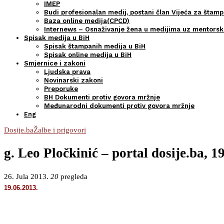
IMEP
Budi profesionalan medij, postani član Vijeća za štamp
Baza online medija(CPCD)
Internews – Osnaživanje žena u medijima uz mentors
Spisak medija u BiH
Spisak štampanih medija u BiH
Spisak online medija u BiH
Smjernice i zakoni
Ljudska prava
Novinarski zakoni
Preporuke
BH Dokumenti protiv govora mržnje
Međunarodni dokumenti protiv govora mržnje
Eng
Dosije.ba
Žalbe i prigovori
g. Leo Pločkinić – portal dosije.ba, 1
26. Jula 2013.
20
pregleda
19.06.2013.