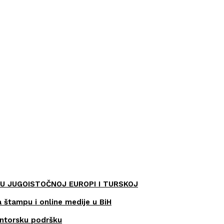
U JUGOISTOČNOJ EUROPI I TURSKOJ
a štampu i online medije u BiH
entorsku podršku