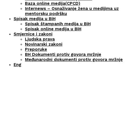
Baza online medija(CPCD)
Internews – Osnaživanje žena u medijima uz
mentorsku podršku
Spisak medija u BiH
Spisak štampanih medija u BiH
Spisak online medija u BiH
Smjernice i zakoni
Ljudska prava
Novinarski zakoni
Preporuke
BH Dokumenti protiv govora mržnje
Međunarodni dokumenti protiv govora mržnje
Eng