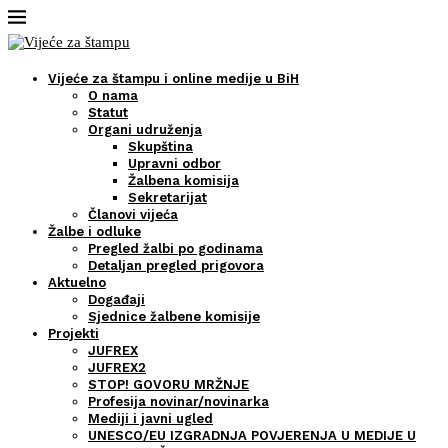
Vijeće za štampu i online medije u BiH
O nama
Statut
Organi udruženja
Skupština
Upravni odbor
Žalbena komisija
Sekretarijat
Članovi vijeća
Žalbe i odluke
Pregled žalbi po godinama
Detaljan pregled prigovora
Aktuelno
Događaji
Sjednice žalbene komisije
Projekti
JUFREX
JUFREX2
STOP! GOVORU MRŽNJE
Profesija novinar/novinarka
Mediji i javni ugled
UNESCO/EU IZGRADNJA POVJERENJA U MEDIJE U