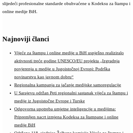
slijedeći profesionalne standarde obuhvaćene u Kodeksu za štampu i
online medije BiH.
Najnoviji članci
Vijeće za štampu i online medije u BiH uspješno realiziralo
aktivnosti treće godine UNESCO/EU projekta „Izgradnja
povjerenja u medije u Jugoistočnoj Evropi: Podrška
novinarstvu kao javnom dobru“
Regionalna kampanja za jačanje medijske samoregulacije
U Sarajevu održan Peti regionalni sastanak vijeća za štampu i
medije iz Jugoistočne Evrope i Turske
Odgovorna upotreba umjetne inteligencije u medijima:
Pripremljen nacrt izmjena Kodeksa za štampane i online
medije BiH