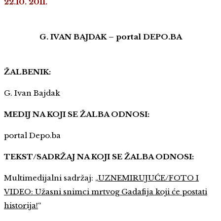
22.10. 2011.
G. IVAN BAJDAK – portal DEPO.BA
ŽALBENIK:
G. Ivan Bajdak
MEDIJ NA KOJI SE ŽALBA ODNOSI:
portal Depo.ba
TEKST/SADRŽAJ NA KOJI SE ŽALBA ODNOSI:
Multimedijalni sadržaj: „
UZNEMIRUJUĆE/FOTO I
VIDEO: Užasni snimci mrtvog Gadafija koji će postati
historija!
“