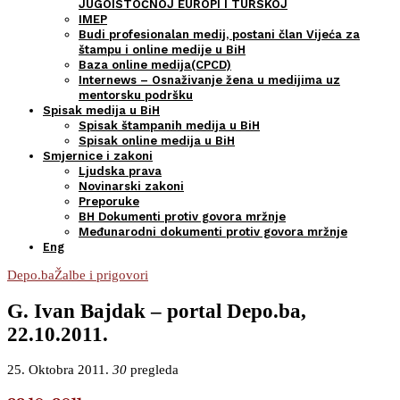
JUGOISTOČNOJ EUROPI I TURSKOJ
IMEP
Budi profesionalan medij, postani član Vijeća za
štampu i online medije u BiH
Baza online medija(CPCD)
Internews – Osnaživanje žena u medijima uz
mentorsku podršku
Spisak medija u BiH
Spisak štampanih medija u BiH
Spisak online medija u BiH
Smjernice i zakoni
Ljudska prava
Novinarski zakoni
Preporuke
BH Dokumenti protiv govora mržnje
Međunarodni dokumenti protiv govora mržnje
Eng
Depo.ba
Žalbe i prigovori
G. Ivan Bajdak – portal Depo.ba,
22.10.2011.
25. Oktobra 2011.
30
pregleda