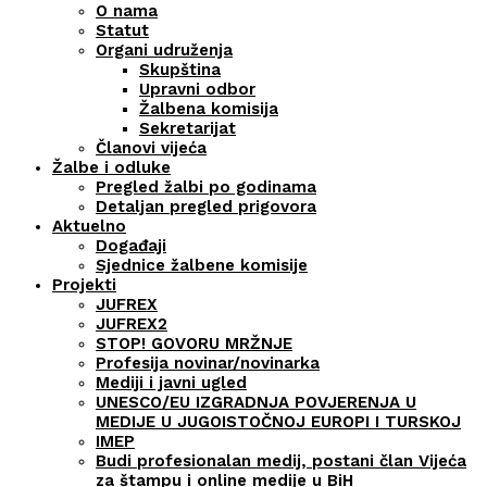
O nama
Statut
Organi udruženja
Skupština
Upravni odbor
Žalbena komisija
Sekretarijat
Članovi vijeća
Žalbe i odluke
Pregled žalbi po godinama
Detaljan pregled prigovora
Aktuelno
Događaji
Sjednice žalbene komisije
Projekti
JUFREX
JUFREX2
STOP! GOVORU MRŽNJE
Profesija novinar/novinarka
Mediji i javni ugled
UNESCO/EU IZGRADNJA POVJERENJA U
MEDIJE U JUGOISTOČNOJ EUROPI I TURSKOJ
IMEP
Budi profesionalan medij, postani član Vijeća
za štampu i online medije u BiH