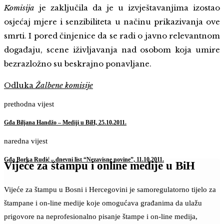
Komisija
je zaključila da je u izvještavanjima izostao
osjećaj mjere i senzibiliteta u načinu prikazivanja ove
smrti. I pored činjenice da se radi o javno relevantnom
događaju, scene iživljavanja nad osobom koja umire
bezrazložno su beskrajno ponavljane.
Odluka
Žalbene komisije
prethodna vijest
Gđa Biljana Handžo – Mediji u BiH, 25.10.2011.
naredna vijest
Gđa Borka Rudić – dnevni list “Nezavisne novine”, 11.10.2011.
Vijeće za štampu i online medije u BiH
Vijeće za štampu u Bosni i Hercegovini je samoregulatorno tijelo za
štampane i on-line medije koje omogućava građanima da ulažu
prigovore na neprofesionalno pisanje štampe i on-line medija,