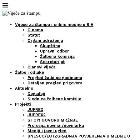
Vijeće za štampu i online medije u BiH
O nama
Statut
Organi udruženja
Skupština
Upravni odbor
Žalbena komisija
Sekretarijat
Članovi vijeća
Žalbe i odluke
Pregled žalbi po godinama
Detaljan pregled prigovora
Aktuelno
Događaji
Sjednice žalbene komisije
Projekti
JUFREX
JUFREX2
STOP! GOVORU MRŽNJE
Profesija novinar/novinarka
Mediji i javni ugled
UNESCO/EU IZGRADNJA POVJERENJA U MEDIJE U