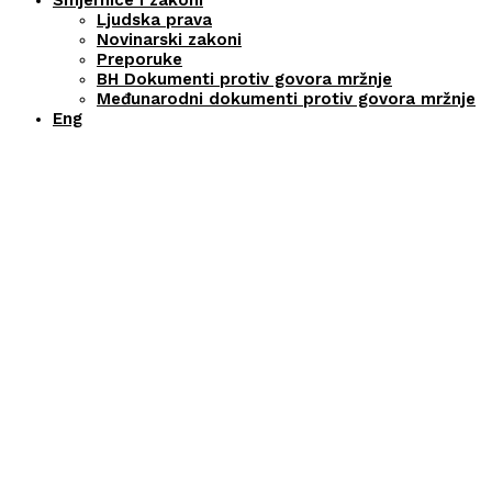
Smjernice i zakoni
Ljudska prava
Novinarski zakoni
Preporuke
BH Dokumenti protiv govora mržnje
Međunarodni dokumenti protiv govora mržnje
Eng