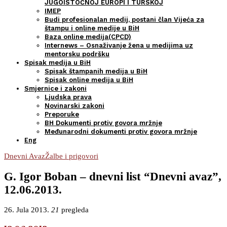
JUGOISTOČNOJ EUROPI I TURSKOJ
IMEP
Budi profesionalan medij, postani član Vijeća za
štampu i online medije u BiH
Baza online medija(CPCD)
Internews – Osnaživanje žena u medijima uz
mentorsku podršku
Spisak medija u BiH
Spisak štampanih medija u BiH
Spisak online medija u BiH
Smjernice i zakoni
Ljudska prava
Novinarski zakoni
Preporuke
BH Dokumenti protiv govora mržnje
Međunarodni dokumenti protiv govora mržnje
Eng
Dnevni Avaz
Žalbe i prigovori
G. Igor Boban – dnevni list “Dnevni avaz”,
12.06.2013.
26. Jula 2013.
21
pregleda