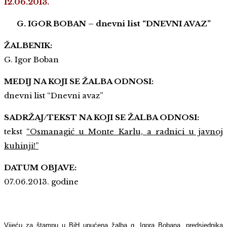
12.06.2013.
G. IGOR BOBAN – dnevni list “DNEVNI AVAZ”
ŽALBENIK:
G. Igor Boban
MEDIJ NA KOJI SE ŽALBA ODNOSI:
dnevni list “Dnevni avaz”
SADRŽAJ/TEKST NA KOJI SE ŽALBA ODNOSI:
tekst
“Osmanagić u Monte Karlu, a radnici u javnoj
kuhinji!”
DATUM OBJAVE:
07.06.2013. godine
Vijeću za štampu u BiH upućena žalba g. Igora Bobana, predsjednika