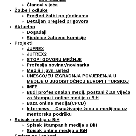
Članovi vijeća
Žalbe i odluke
Pregled žalbi po godinama
Detaljan pregled prigovora
Aktuelno
Događaji
Sjednice žalbene komisije
Projekti
JUFREX
JUFREX2
STOP! GOVORU MRŽNJE
Profesija novinar/novinarka
Mediji i javni ugled
UNESCO/EU IZGRADNJA POVJERENJA U
MEDIJE U JUGOISTOČNOJ EUROPI I TURSKOJ
IMEP
Budi profesionalan medij, postani član Vijeća
za štampu i online medije u BiH
Baza online medija(CPCD)
Internews – Osnaživanje žena u medijima uz
mentorsku podršku
Spisak medija u BiH
Spisak štampanih medija u BiH
Spisak online medija u BiH