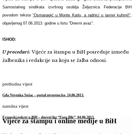
Samostalnog sindikata izvršnog osoblja Željeznica Federacije BiH
povodom teksta
“Osmanagić u Monte Karlu, a radnici u javnoj kuhinji!”
,
objavljenog 07.06.2013. godine u listu “Dnevni avaz”.
ISHOD:
U proceduri:
Vijeće za štampu u BiH posreduje između
žalbenika i redakcije na koju se žalba odnosi.
prethodna vijest
Gđa Nevenka Sušac – portal otvoreno.ba, 24.06.2013.
naredna vijest
Evropski pokret u BiH – dnevni list “Euro Blic”, 04.06.2013.
Vijeće za štampu i online medije u BiH