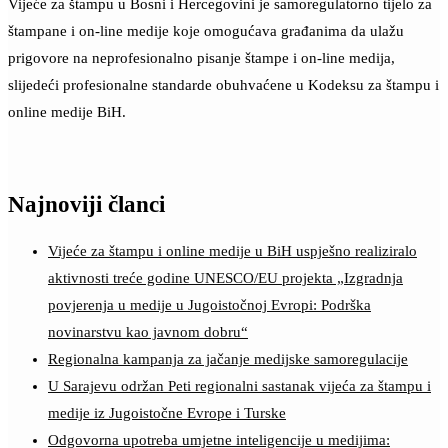
Vijeće za štampu u Bosni i Hercegovini je samoregulatorno tijelo za
štampane i on-line medije koje omogućava građanima da ulažu
prigovore na neprofesionalno pisanje štampe i on-line medija,
slijedeći profesionalne standarde obuhvaćene u Kodeksu za štampu i
online medije BiH.
Najnoviji članci
Vijeće za štampu i online medije u BiH uspješno realiziralo
aktivnosti treće godine UNESCO/EU projekta „Izgradnja
povjerenja u medije u Jugoistočnoj Evropi: Podrška
novinarstvu kao javnom dobru“
Regionalna kampanja za jačanje medijske samoregulacije
U Sarajevu održan Peti regionalni sastanak vijeća za štampu i
medije iz Jugoistočne Evrope i Turske
Odgovorna upotreba umjetne inteligencije u medijima: