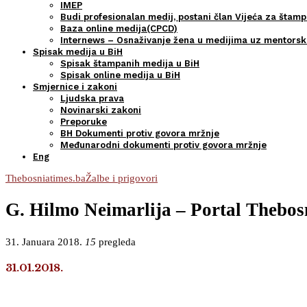
IMEP
Budi profesionalan medij, postani član Vijeća za štamp
Baza online medija(CPCD)
Internews – Osnaživanje žena u medijima uz mentors
Spisak medija u BiH
Spisak štampanih medija u BiH
Spisak online medija u BiH
Smjernice i zakoni
Ljudska prava
Novinarski zakoni
Preporuke
BH Dokumenti protiv govora mržnje
Međunarodni dokumenti protiv govora mržnje
Eng
Thebosniatimes.ba
Žalbe i prigovori
G. Hilmo Neimarlija – Portal Thebosn
31. Januara 2018.
15
pregleda
31.01.2018.