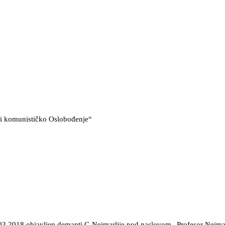
lo i komunističko Oslobođenje“
03.2018.objavljen demanti G.Neimarlije pod naslovom „Profesor Neimarl