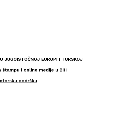
U JUGOISTOČNOJ EUROPI I TURSKOJ
a štampu i online medije u BiH
entorsku podršku