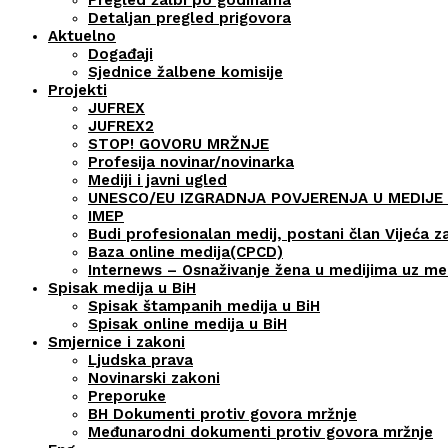
Detaljan pregled prigovora
Aktuelno
Događaji
Sjednice žalbene komisije
Projekti
JUFREX
JUFREX2
STOP! GOVORU MRŽNJE
Profesija novinar/novinarka
Mediji i javni ugled
UNESCO/EU IZGRADNJA POVJERENJA U MEDIJE 
IMEP
Budi profesionalan medij, postani član Vijeća z
Baza online medija(CPCD)
Internews – Osnaživanje žena u medijima uz m
Spisak medija u BiH
Spisak štampanih medija u BiH
Spisak online medija u BiH
Smjernice i zakoni
Ljudska prava
Novinarski zakoni
Preporuke
BH Dokumenti protiv govora mržnje
Međunarodni dokumenti protiv govora mržnje