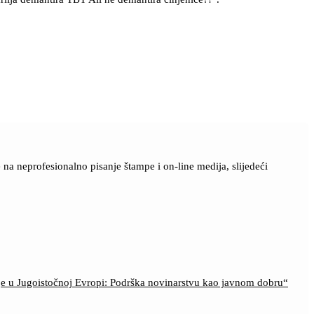
a neprofesionalno pisanje štampe i on-line medija, slijedeći
ije u Jugoistočnoj Evropi: Podrška novinarstvu kao javnom dobru“