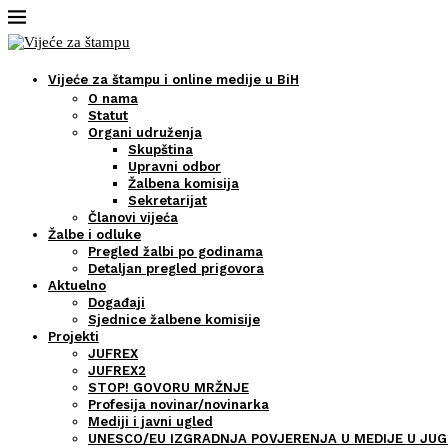
Vijeće za štampu i online medije u BiH
O nama
Statut
Organi udruženja
Skupština
Upravni odbor
Žalbena komisija
Sekretarijat
Članovi vijeća
Žalbe i odluke
Pregled žalbi po godinama
Detaljan pregled prigovora
Aktuelno
Događaji
Sjednice žalbene komisije
Projekti
JUFREX
JUFREX2
STOP! GOVORU MRŽNJE
Profesija novinar/novinarka
Mediji i javni ugled
UNESCO/EU IZGRADNJA POVJERENJA U MEDIJE U JUG