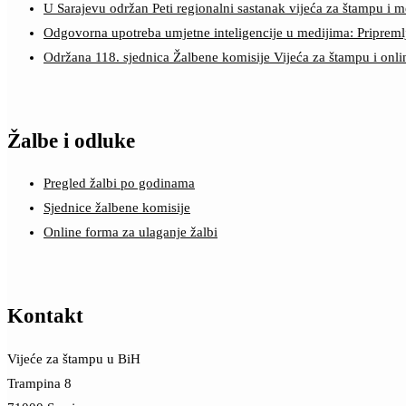
U Sarajevu održan Peti regionalni sastanak vijeća za štampu i m
Odgovorna upotreba umjetne inteligencije u medijima: Pripreml
Održana 118. sjednica Žalbene komisije Vijeća za štampu i onl
Žalbe i odluke
Pregled žalbi po godinama
Sjednice žalbene komisije
Online forma za ulaganje žalbi
Kontakt
Vijeće za štampu u BiH
Trampina 8