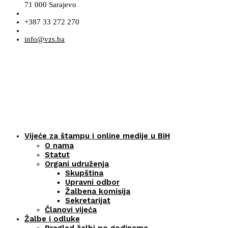
71 000 Sarajevo
+387 33 272 270
info@vzs.ba
Vijeće za štampu i online medije u BiH
O nama
Statut
Organi udruženja
Skupština
Upravni odbor
Žalbena komisija
Sekretarijat
Članovi vijeća
Žalbe i odluke
Pregled žalbi po godinama