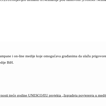
štampane i on-line medije koje omogućava građanima da ulažu prigovore n
dije BiH.
ktivnosti treće godine UNESCO/EU projekta „Izgradnja povjerenja u med