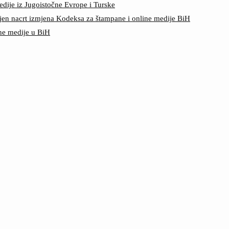
edije iz Jugoistočne Evrope i Turske
jen nacrt izmjena Kodeksa za štampane i online medije BiH
ine medije u BiH