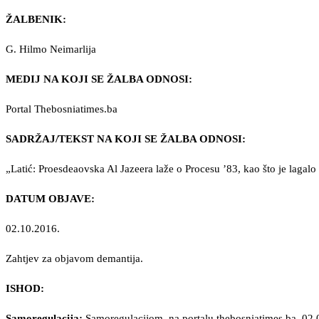
ŽALBENIK:
G. Hilmo Neimarlija
MEDIJ NA KOJI SE ŽALBA ODNOSI:
Portal Thebosniatimes.ba
SADRŽAJ/TEKST NA KOJI SE ŽALBA ODNOSI:
„Latić: Proesdeaovska Al Jazeera laže o Procesu ’83, kao što je laga
DATUM OBJAVE:
02.10.2016.
Zahtjev za objavom demantija.
ISHOD:
Samoregulacija:
Samoregulacijom, na portalu thebosniatimes.ba, 02.