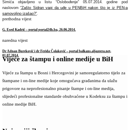
Simića objavljeno u listu “Oslobođenje” 05.07.2014. godine pod
naslovom
“Zašto Sidran vapi da uđe u PENBiH nakon što je iz PEN-a
samovoljno izašao?”
.
prethodna vijest
G. Esed Kadrić – portal portal24h.ba, 26.06.2014.
naredna vijest
Dr Adnan Bureković i dr Ferida Čolaković – portal balkans.aljazeera.net,
01.07.2014.
Vijeće za štampu i online medije u BiH
Vijeće za štampu u Bosni i Hercegovini je samoregulatorno tijelo za
štampane i on-line medije koje omogućava građanima da ulažu
prigovore na neprofesionalno pisanje štampe i on-line medija,
slijedeći profesionalne standarde obuhvaćene u Kodeksu za štampu i
online medije BiH.