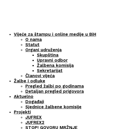
Vijeće za štampu i online medije u BiH
O nama
Statut
Organi udruženja
Skupština
Upravni odbor
Žalbena komisija
Sekretarijat
Članovi vijeća
Žalbe i odluke
Pregled žalbi po godinama
Detaljan pregled prigovora
Aktuelno
Događaji
Sjednice žalbene komisije
Projekti
JUFREX
JUFREX2
STOP! GOVORU MRŽNJE