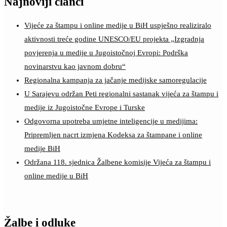
Najnoviji članci
Vijeće za štampu i online medije u BiH uspješno realiziralo
aktivnosti treće godine UNESCO/EU projekta „Izgradnja
povjerenja u medije u Jugoistočnoj Evropi: Podrška
novinarstvu kao javnom dobru“
Regionalna kampanja za jačanje medijske samoregulacije
U Sarajevu održan Peti regionalni sastanak vijeća za štampu i
medije iz Jugoistočne Evrope i Turske
Odgovorna upotreba umjetne inteligencije u medijima:
Pripremljen nacrt izmjena Kodeksa za štampane i online
medije BiH
Održana 118. sjednica Žalbene komisije Vijeća za štampu i
online medije u BiH
Žalbe i odluke