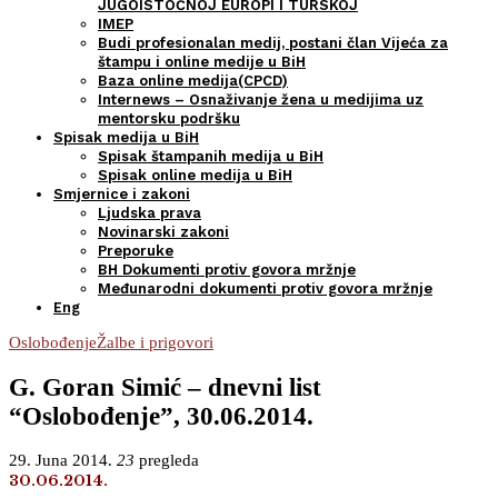
JUGOISTOČNOJ EUROPI I TURSKOJ
IMEP
Budi profesionalan medij, postani član Vijeća za
štampu i online medije u BiH
Baza online medija(CPCD)
Internews – Osnaživanje žena u medijima uz
mentorsku podršku
Spisak medija u BiH
Spisak štampanih medija u BiH
Spisak online medija u BiH
Smjernice i zakoni
Ljudska prava
Novinarski zakoni
Preporuke
BH Dokumenti protiv govora mržnje
Međunarodni dokumenti protiv govora mržnje
Eng
Oslobođenje
Žalbe i prigovori
G. Goran Simić – dnevni list
“Oslobođenje”, 30.06.2014.
29. Juna 2014.
23
pregleda
30.06.2014.