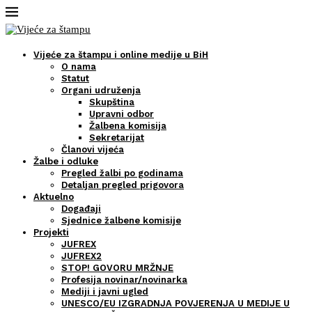
Vijeće za štampu i online medije u BiH
O nama
Statut
Organi udruženja
Skupština
Upravni odbor
Žalbena komisija
Sekretarijat
Članovi vijeća
Žalbe i odluke
Pregled žalbi po godinama
Detaljan pregled prigovora
Aktuelno
Događaji
Sjednice žalbene komisije
Projekti
JUFREX
JUFREX2
STOP! GOVORU MRŽNJE
Profesija novinar/novinarka
Mediji i javni ugled
UNESCO/EU IZGRADNJA POVJERENJA U MEDIJE U