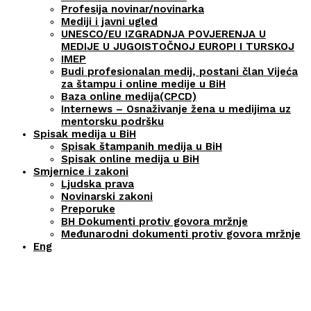
Profesija novinar/novinarka
Mediji i javni ugled
UNESCO/EU IZGRADNJA POVJERENJA U
MEDIJE U JUGOISTOČNOJ EUROPI I TURSKOJ
IMEP
Budi profesionalan medij, postani član Vijeća
za štampu i online medije u BiH
Baza online medija(CPCD)
Internews – Osnaživanje žena u medijima uz
mentorsku podršku
Spisak medija u BiH
Spisak štampanih medija u BiH
Spisak online medija u BiH
Smjernice i zakoni
Ljudska prava
Novinarski zakoni
Preporuke
BH Dokumenti protiv govora mržnje
Međunarodni dokumenti protiv govora mržnje
Eng