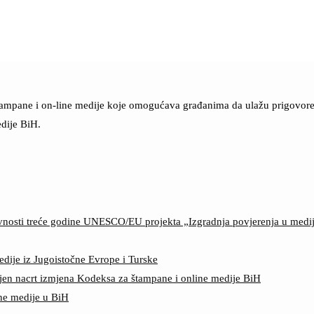
štampane i on-line medije koje omogućava građanima da ulažu prigovore n
dije BiH.
ktivnosti treće godine UNESCO/EU projekta „Izgradnja povjerenja u med
edije iz Jugoistočne Evrope i Turske
jen nacrt izmjena Kodeksa za štampane i online medije BiH
ine medije u BiH