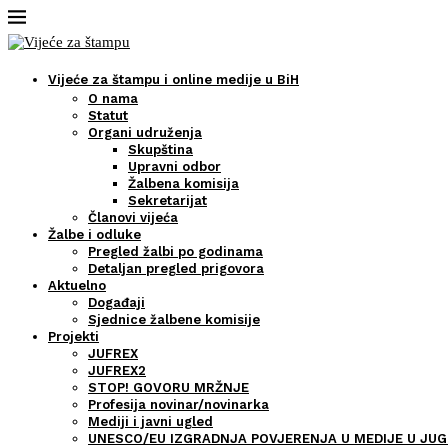
Vijeće za štampu i online medije u BiH
O nama
Statut
Organi udruženja
Skupština
Upravni odbor
Žalbena komisija
Sekretarijat
Članovi vijeća
Žalbe i odluke
Pregled žalbi po godinama
Detaljan pregled prigovora
Aktuelno
Događaji
Sjednice žalbene komisije
Projekti
JUFREX
JUFREX2
STOP! GOVORU MRŽNJE
Profesija novinar/novinarka
Mediji i javni ugled
UNESCO/EU IZGRADNJA POVJERENJA U MEDIJE U JUG