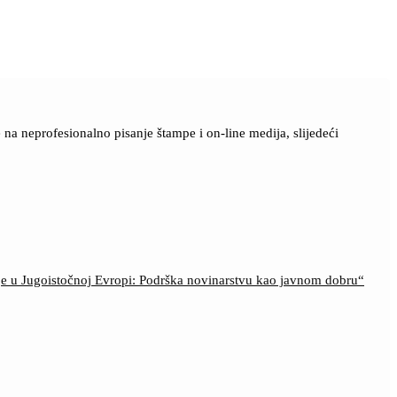
a neprofesionalno pisanje štampe i on-line medija, slijedeći
ije u Jugoistočnoj Evropi: Podrška novinarstvu kao javnom dobru“