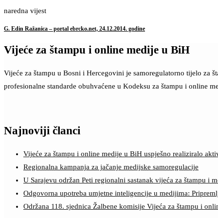
naredna vijest
G. Edin Ražanica – portal ebrcko.net, 24.12.2014. godine
Vijeće za štampu i online medije u BiH
Vijeće za štampu u Bosni i Hercegovini je samoregulatorno tijelo za 
profesionalne standarde obuhvaćene u Kodeksu za štampu i online me
Najnoviji članci
Vijeće za štampu i online medije u BiH uspješno realiziralo a
Regionalna kampanja za jačanje medijske samoregulacije
U Sarajevu održan Peti regionalni sastanak vijeća za štampu i m
Odgovorna upotreba umjetne inteligencije u medijima: Pripreml
Održana 118. sjednica Žalbene komisije Vijeća za štampu i onl