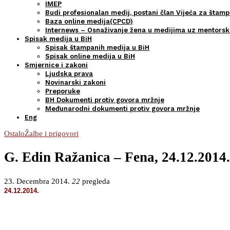
IMEP
Budi profesionalan medij, postani član Vijeća za štamp
Baza online medija(CPCD)
Internews – Osnaživanje žena u medijima uz mentors
Spisak medija u BiH
Spisak štampanih medija u BiH
Spisak online medija u BiH
Smjernice i zakoni
Ljudska prava
Novinarski zakoni
Preporuke
BH Dokumenti protiv govora mržnje
Međunarodni dokumenti protiv govora mržnje
Eng
Ostalo
Žalbe i prigovori
G. Edin Ražanica – Fena, 24.12.2014.
23. Decembra 2014.
22
pregleda
24.12.2014.