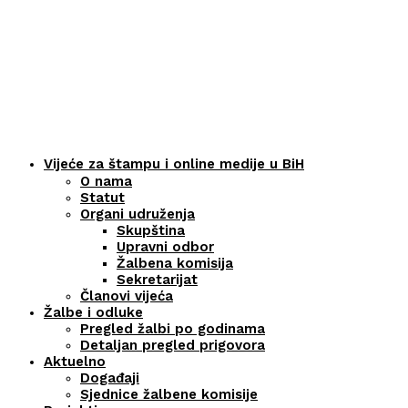
Vijeće za štampu i online medije u BiH
O nama
Statut
Organi udruženja
Skupština
Upravni odbor
Žalbena komisija
Sekretarijat
Članovi vijeća
Žalbe i odluke
Pregled žalbi po godinama
Detaljan pregled prigovora
Aktuelno
Događaji
Sjednice žalbene komisije