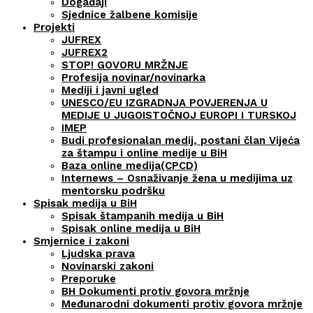
Događaji
Sjednice žalbene komisije
Projekti
JUFREX
JUFREX2
STOP! GOVORU MRŽNJE
Profesija novinar/novinarka
Mediji i javni ugled
UNESCO/EU IZGRADNJA POVJERENJA U
MEDIJE U JUGOISTOČNOJ EUROPI I TURSKOJ
IMEP
Budi profesionalan medij, postani član Vijeća
za štampu i online medije u BiH
Baza online medija(CPCD)
Internews – Osnaživanje žena u medijima uz
mentorsku podršku
Spisak medija u BiH
Spisak štampanih medija u BiH
Spisak online medija u BiH
Smjernice i zakoni
Ljudska prava
Novinarski zakoni
Preporuke
BH Dokumenti protiv govora mržnje
Međunarodni dokumenti protiv govora mržnje