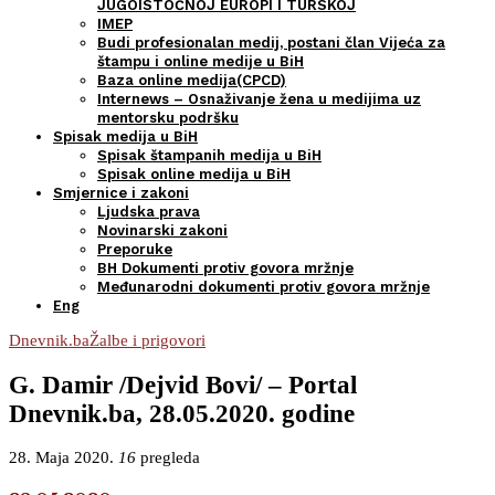
JUGOISTOČNOJ EUROPI I TURSKOJ
IMEP
Budi profesionalan medij, postani član Vijeća za
štampu i online medije u BiH
Baza online medija(CPCD)
Internews – Osnaživanje žena u medijima uz
mentorsku podršku
Spisak medija u BiH
Spisak štampanih medija u BiH
Spisak online medija u BiH
Smjernice i zakoni
Ljudska prava
Novinarski zakoni
Preporuke
BH Dokumenti protiv govora mržnje
Međunarodni dokumenti protiv govora mržnje
Eng
Dnevnik.ba
Žalbe i prigovori
G. Damir /Dejvid Bovi/ – Portal
Dnevnik.ba, 28.05.2020. godine
28. Maja 2020.
16
pregleda