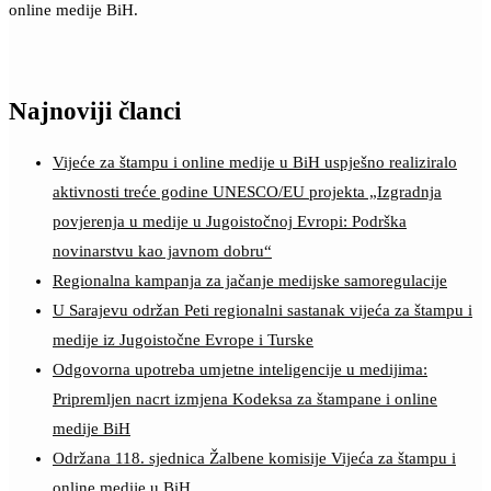
online medije BiH.
Najnoviji članci
Vijeće za štampu i online medije u BiH uspješno realiziralo
aktivnosti treće godine UNESCO/EU projekta „Izgradnja
povjerenja u medije u Jugoistočnoj Evropi: Podrška
novinarstvu kao javnom dobru“
Regionalna kampanja za jačanje medijske samoregulacije
U Sarajevu održan Peti regionalni sastanak vijeća za štampu i
medije iz Jugoistočne Evrope i Turske
Odgovorna upotreba umjetne inteligencije u medijima:
Pripremljen nacrt izmjena Kodeksa za štampane i online
medije BiH
Održana 118. sjednica Žalbene komisije Vijeća za štampu i
online medije u BiH