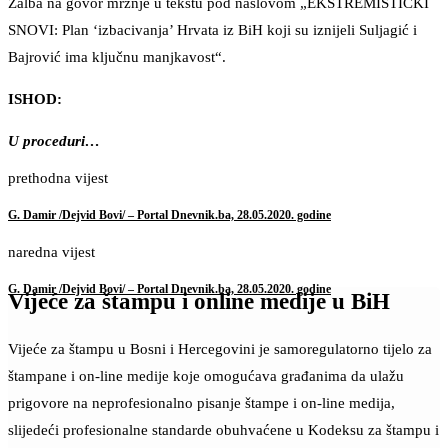
Žalba na govor mržnje u tekstu pod naslovom „EKSTREMISTIČKI
SNOVI: Plan ‘izbacivanja’ Hrvata iz BiH koji su iznijeli Suljagić i
Bajrović ima ključnu manjkavost“.
ISHOD:
U proceduri…
prethodna vijest
G. Damir /Dejvid Bovi/ – Portal Dnevnik.ba, 28.05.2020. godine
naredna vijest
G. Damir /Dejvid Bovi/ – Portal Dnevnik.ba, 28.05.2020. godine
Vijeće za štampu i online medije u BiH
Vijeće za štampu u Bosni i Hercegovini je samoregulatorno tijelo za
štampane i on-line medije koje omogućava građanima da ulažu
prigovore na neprofesionalno pisanje štampe i on-line medija,
slijedeći profesionalne standarde obuhvaćene u Kodeksu za štampu i