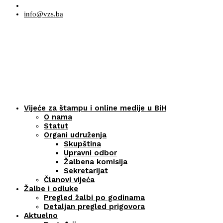
info@vzs.ba
Vijeće za štampu i online medije u BiH
O nama
Statut
Organi udruženja
Skupština
Upravni odbor
Žalbena komisija
Sekretarijat
Članovi vijeća
Žalbe i odluke
Pregled žalbi po godinama
Detaljan pregled prigovora
Aktuelno