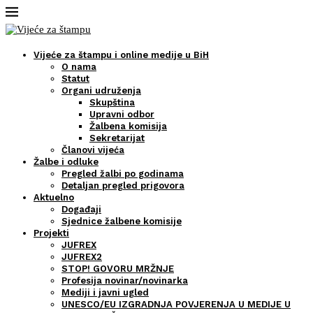
Vijeće za štampu i online medije u BiH
O nama
Statut
Organi udruženja
Skupština
Upravni odbor
Žalbena komisija
Sekretarijat
Članovi vijeća
Žalbe i odluke
Pregled žalbi po godinama
Detaljan pregled prigovora
Aktuelno
Događaji
Sjednice žalbene komisije
Projekti
JUFREX
JUFREX2
STOP! GOVORU MRŽNJE
Profesija novinar/novinarka
Mediji i javni ugled
UNESCO/EU IZGRADNJA POVJERENJA U MEDIJE U