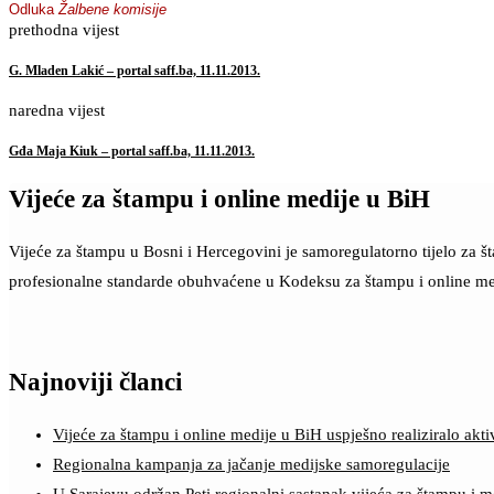
Odluka
Žalbene komisije
prethodna vijest
G. Mladen Lakić – portal saff.ba, 11.11.2013.
naredna vijest
Gđa Maja Kiuk – portal saff.ba, 11.11.2013.
Vijeće za štampu i online medije u BiH
Vijeće za štampu u Bosni i Hercegovini je samoregulatorno tijelo za 
profesionalne standarde obuhvaćene u Kodeksu za štampu i online me
Najnoviji članci
Vijeće za štampu i online medije u BiH uspješno realiziralo a
Regionalna kampanja za jačanje medijske samoregulacije
U Sarajevu održan Peti regionalni sastanak vijeća za štampu i m