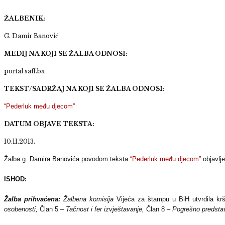
ŽALBENIK:
G. Damir Banović
MEDIJ NA KOJI SE ŽALBA ODNOSI:
portal saff.ba
TEKST/SADRŽAJ NA KOJI SE ŽALBA ODNOSI:
“Pederluk među djecom”
DATUM OBJAVE TEKSTA:
10.11.2013.
Žalba g. Damira Banovića povodom teksta
“Pederluk među djecom”
objavlje
ISHOD:
Žalba prihvaćena:
Žalbena komisija
Vijeća za štampu u BiH utvrdila kr
osobenosti,
Član 5 –
Tačnost i fer izvještavanje,
Član 8 –
Pogrešno predstav