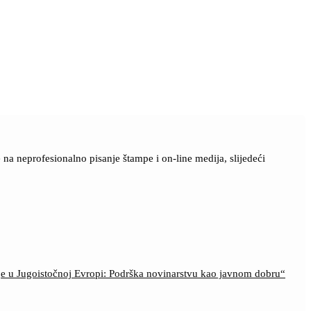
a neprofesionalno pisanje štampe i on-line medija, slijedeći
ije u Jugoistočnoj Evropi: Podrška novinarstvu kao javnom dobru“