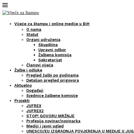
Vijeće za štampu i online medije u BiH
O nama
Statut
Organi udruženja
Skupština
Upravni odbor
Žalbena komisija
Sekretarijat
Članovi vijeća
Žalbe i odluke
Pregled žalbi po godinama
Detaljan pregled prigovora
Aktuelno
Događaji
Sjednice žalbene komisije
Projekti
JUFREX
JUFREX2
STOP! GOVORU MRŽNJE
Profesija novinar/novinarka
Mediji i javni ugled
UNESCO/EU IZGRADNJA POVJERENJA U MEDIJE U JUG