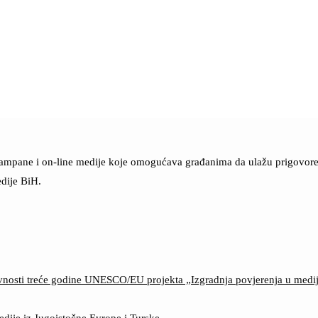
štampane i on-line medije koje omogućava građanima da ulažu prigovore n
dije BiH.
ktivnosti treće godine UNESCO/EU projekta „Izgradnja povjerenja u med
edije iz Jugoistočne Evrope i Turske