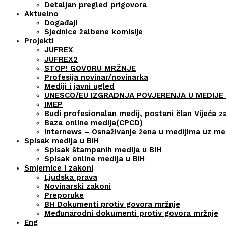
Detaljan pregled prigovora
Aktuelno
Događaji
Sjednice žalbene komisije
Projekti
JUFREX
JUFREX2
STOP! GOVORU MRŽNJE
Profesija novinar/novinarka
Mediji i javni ugled
UNESCO/EU IZGRADNJA POVJERENJA U MEDIJE 
IMEP
Budi profesionalan medij, postani član Vijeća z
Baza online medija(CPCD)
Internews – Osnaživanje žena u medijima uz m
Spisak medija u BiH
Spisak štampanih medija u BiH
Spisak online medija u BiH
Smjernice i zakoni
Ljudska prava
Novinarski zakoni
Preporuke
BH Dokumenti protiv govora mržnje
Međunarodni dokumenti protiv govora mržnje
Eng