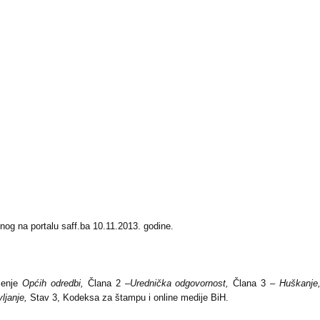
nog na portalu saff.ba 10.11.2013. godine.
šenje
Općih odredbi,
Člana 2 –
Urednička odgovornost,
Člana 3 –
Huškanj
ljanje,
Stav 3, Kodeksa za štampu i online medije BiH.