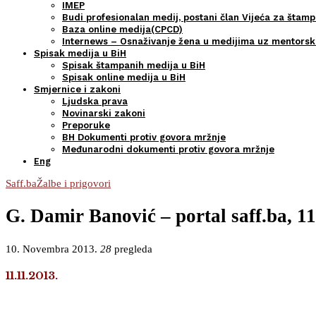
IMEP
Budi profesionalan medij, postani član Vijeća za štamp
Baza online medija(CPCD)
Internews – Osnaživanje žena u medijima uz mentors
Spisak medija u BiH
Spisak štampanih medija u BiH
Spisak online medija u BiH
Smjernice i zakoni
Ljudska prava
Novinarski zakoni
Preporuke
BH Dokumenti protiv govora mržnje
Međunarodni dokumenti protiv govora mržnje
Eng
Saff.ba
Žalbe i prigovori
G. Damir Banović – portal saff.ba, 11
10. Novembra 2013.
28
pregleda
11.11.2013.