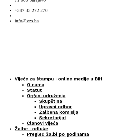
+387 33 272 270
info@vzs.ba
Vijeće za štampu i online medije u BiH
O nama
Statut
Organi udruženja
Skupština
Upravni odbor
Žalbena komisija
Sekretarijat
Članovi vijeća
Žalbe i odluke
Pregled žalbi po godinama