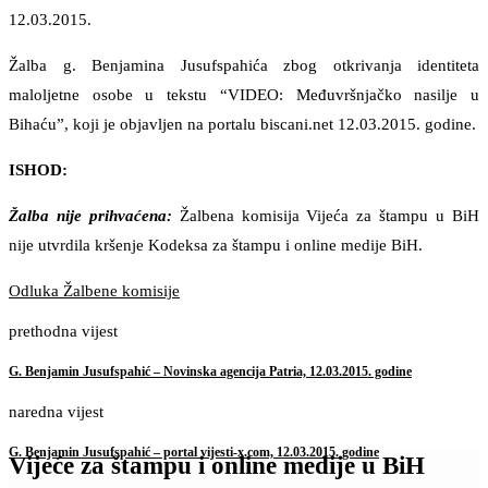
12.03.2015.
Žalba g. Benjamina Jusufspahića zbog otkrivanja identiteta
maloljetne osobe u tekstu “VIDEO: Međuvršnjačko nasilje u
Bihaću”, koji je objavljen na portalu biscani.net 12.03.2015. godine.
ISHOD:
Žalba nije prihvaćena:
Žalbena komisija Vijeća za štampu u BiH
nije utvrdila kršenje Kodeksa za štampu i online medije BiH.
Odluka Žalbene komisije
prethodna vijest
G. Benjamin Jusufspahić – Novinska agencija Patria, 12.03.2015. godine
naredna vijest
G. Benjamin Jusufspahić – portal vijesti-x.com, 12.03.2015. godine
Vijeće za štampu i online medije u BiH