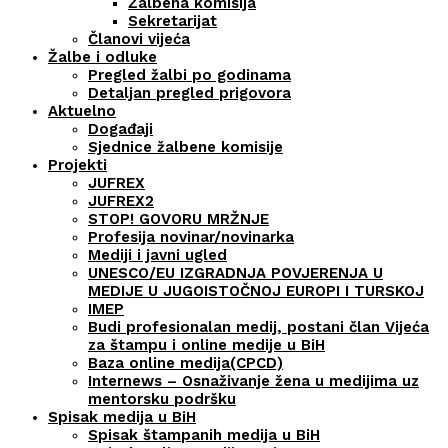
Žalbena komisija
Sekretarijat
Članovi vijeća
Žalbe i odluke
Pregled žalbi po godinama
Detaljan pregled prigovora
Aktuelno
Događaji
Sjednice žalbene komisije
Projekti
JUFREX
JUFREX2
STOP! GOVORU MRŽNJE
Profesija novinar/novinarka
Mediji i javni ugled
UNESCO/EU IZGRADNJA POVJERENJA U
MEDIJE U JUGOISTOČNOJ EUROPI I TURSKOJ
IMEP
Budi profesionalan medij, postani član Vijeća
za štampu i online medije u BiH
Baza online medija(CPCD)
Internews – Osnaživanje žena u medijima uz
mentorsku podršku
Spisak medija u BiH
Spisak štampanih medija u BiH