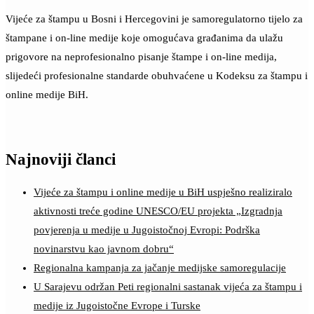
Vijeće za štampu u Bosni i Hercegovini je samoregulatorno tijelo za
štampane i on-line medije koje omogućava građanima da ulažu
prigovore na neprofesionalno pisanje štampe i on-line medija,
slijedeći profesionalne standarde obuhvaćene u Kodeksu za štampu i
online medije BiH.
Najnoviji članci
Vijeće za štampu i online medije u BiH uspješno realiziralo
aktivnosti treće godine UNESCO/EU projekta „Izgradnja
povjerenja u medije u Jugoistočnoj Evropi: Podrška
novinarstvu kao javnom dobru“
Regionalna kampanja za jačanje medijske samoregulacije
U Sarajevu održan Peti regionalni sastanak vijeća za štampu i
medije iz Jugoistočne Evrope i Turske