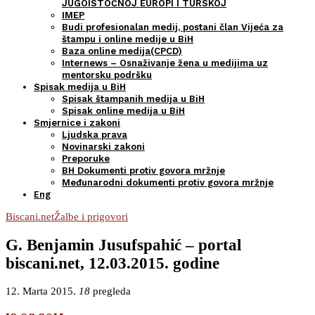
JUGOISTOČNOJ EUROPI I TURSKOJ
IMEP
Budi profesionalan medij, postani član Vijeća za
štampu i online medije u BiH
Baza online medija(CPCD)
Internews – Osnaživanje žena u medijima uz
mentorsku podršku
Spisak medija u BiH
Spisak štampanih medija u BiH
Spisak online medija u BiH
Smjernice i zakoni
Ljudska prava
Novinarski zakoni
Preporuke
BH Dokumenti protiv govora mržnje
Međunarodni dokumenti protiv govora mržnje
Eng
Biscani.net
Žalbe i prigovori
G. Benjamin Jusufspahić – portal
biscani.net, 12.03.2015. godine
12. Marta 2015.
18
pregleda