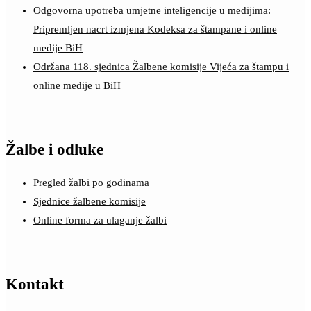
Odgovorna upotreba umjetne inteligencije u medijima:
Pripremljen nacrt izmjena Kodeksa za štampane i online
medije BiH
Održana 118. sjednica Žalbene komisije Vijeća za štampu i
online medije u BiH
Žalbe i odluke
Pregled žalbi po godinama
Sjednice žalbene komisije
Online forma za ulaganje žalbi
Kontakt