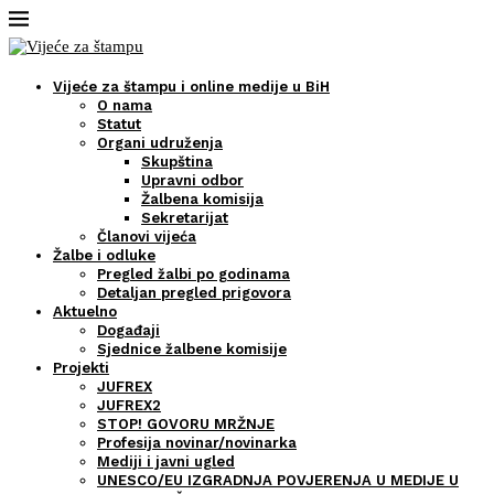
Vijeće za štampu i online medije u BiH
O nama
Statut
Organi udruženja
Skupština
Upravni odbor
Žalbena komisija
Sekretarijat
Članovi vijeća
Žalbe i odluke
Pregled žalbi po godinama
Detaljan pregled prigovora
Aktuelno
Događaji
Sjednice žalbene komisije
Projekti
JUFREX
JUFREX2
STOP! GOVORU MRŽNJE
Profesija novinar/novinarka
Mediji i javni ugled
UNESCO/EU IZGRADNJA POVJERENJA U MEDIJE U