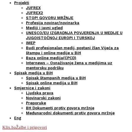
Projekti
JUFREX
JUFREX2
STOP! GOVORU MRŽNJE
Profesija novinar/novinarka
Mediji i javni ugled
UNESCO/EU IZGRADNJA POVJERENJA U MEDIJE U
JUGOISTOČNOJ EUROPI I TURSKOJ
IMEP
Budi profesionalan medij, postani član Vijeća za
štampu i online medije u BiH
Baza online medija(CPCD)
Internews – Osnaživanje žena u medijima uz
mentorsku podršku
Spisak medija u BiH
Spisak štampanih medija u BiH
Spisak online medija u BiH
Smjernice i zakoni
Ljudska prava
Novinarski zakoni
Preporuke
BH Dokumenti protiv govora mržnje
Međunarodni dokumenti protiv govora mržnje
Eng
Klix.ba
Žalbe i prigovori