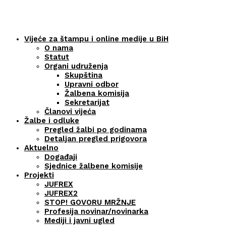
Vijeće za štampu i online medije u BiH
O nama
Statut
Organi udruženja
Skupština
Upravni odbor
Žalbena komisija
Sekretarijat
Članovi vijeća
Žalbe i odluke
Pregled žalbi po godinama
Detaljan pregled prigovora
Aktuelno
Događaji
Sjednice žalbene komisije
Projekti
JUFREX
JUFREX2
STOP! GOVORU MRŽNJE
Profesija novinar/novinarka
Mediji i javni ugled