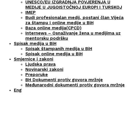
UNESCO/EU IZGRADNJA POVJERENJA U
MEDIJE U JUGOISTOČNOJ EUROPI I TURSKOJ
IMEP
Budi profesionalan medij, postani član Vijeća
za štampu i online medije u BiH
Baza online medija(CPCD)
Internews – Osnaživanje žena u medijima uz
mentorsku podršku
Spisak medija u BiH
Spisak štampanih medija u BiH
Spisak online medija u BiH
Smjernice i zakoni
Ljudska prava
Novinarski zakoni
Preporuke
BH Dokumenti protiv govora mržnje
Međunarodni dokumenti protiv govora mržnje
Eng