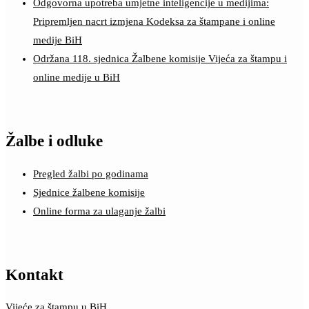
Odgovorna upotreba umjetne inteligencije u medijima:
Pripremljen nacrt izmjena Kodeksa za štampane i online
medije BiH
Održana 118. sjednica Žalbene komisije Vijeća za štampu i
online medije u BiH
Žalbe i odluke
Pregled žalbi po godinama
Sjednice žalbene komisije
Online forma za ulaganje žalbi
Kontakt
Vijeće za štampu u BiH