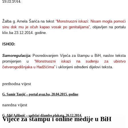
23.12.2014.
Žalba g. Arnela Šarića na tekst
“Monstruozni iskazi: Nisam mogla pomoći
sinu dok mu je očuh kapao vosak po genitalijama”
, objavljen na portalu
klix.ba 23.12.2014. godine.
ISHOD:
Samoregulacija:
Posredovanjem Vijeća za štampu u BiH, naslov teksta
promijenjen u
“Monstruozni iskazi na suđenju za ubistvo
četverogodišnjaka u Hadžićima”
i uklonjeni određeni dijelovi teksta.
prethodna vijest
G. Samir Tanjić – portal avaz.ba, 20.04.2015. godine
naredna vijest
G. Alid Adilagić – sadržaj džambo plakata, 26.12.2014.
Vijeće za štampu i online medije u BiH