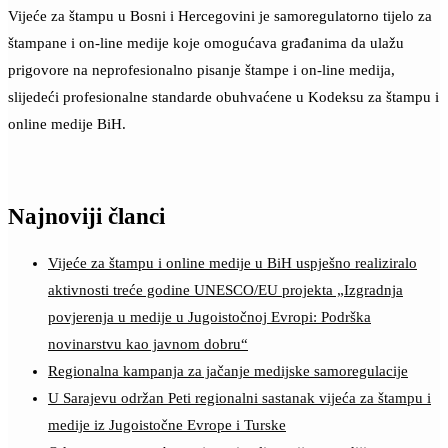
Vijeće za štampu u Bosni i Hercegovini je samoregulatorno tijelo za
štampane i on-line medije koje omogućava građanima da ulažu
prigovore na neprofesionalno pisanje štampe i on-line medija,
slijedeći profesionalne standarde obuhvaćene u Kodeksu za štampu i
online medije BiH.
Najnoviji članci
Vijeće za štampu i online medije u BiH uspješno realiziralo
aktivnosti treće godine UNESCO/EU projekta „Izgradnja
povjerenja u medije u Jugoistočnoj Evropi: Podrška
novinarstvu kao javnom dobru“
Regionalna kampanja za jačanje medijske samoregulacije
U Sarajevu održan Peti regionalni sastanak vijeća za štampu i
medije iz Jugoistočne Evrope i Turske