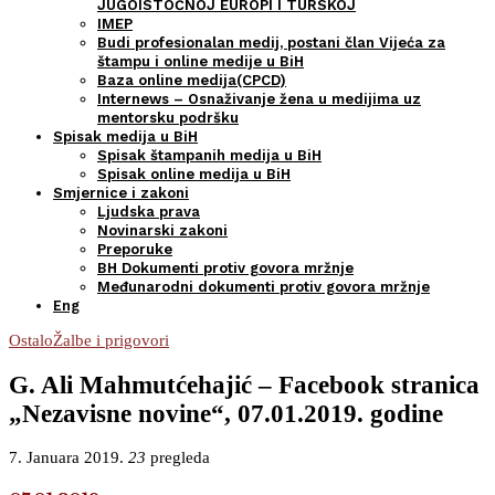
JUGOISTOČNOJ EUROPI I TURSKOJ
IMEP
Budi profesionalan medij, postani član Vijeća za
štampu i online medije u BiH
Baza online medija(CPCD)
Internews – Osnaživanje žena u medijima uz
mentorsku podršku
Spisak medija u BiH
Spisak štampanih medija u BiH
Spisak online medija u BiH
Smjernice i zakoni
Ljudska prava
Novinarski zakoni
Preporuke
BH Dokumenti protiv govora mržnje
Međunarodni dokumenti protiv govora mržnje
Eng
Ostalo
Žalbe i prigovori
G. Ali Mahmutćehajić – Facebook stranica
„Nezavisne novine“, 07.01.2019. godine
7. Januara 2019.
23
pregleda