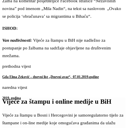
Žalba na komentar posjetiteljice Facebook stranice “Nezavisnih
novina” pod imenom „Mila Nadin“, na tekst sa naslovom „Ovako
se policija ‘obračunava’ sa migrantima u Bihaću“.
ISHOD:
Van nadležnosti:
Vijeće za štampu u BiH nije nadležno za
postupanje po žalbama na sadržaje objavljene na društvenim
mrežama.
prethodna vijest
Gđa Elma Zeković – dnevni list „Dnevni avaz“, 07.01.2019.godine
naredna vijest
2019. godina
Vijeće za štampu i online medije u BiH
Vijeće za štampu u Bosni i Hercegovini je samoregulatorno tijelo za
štampane i on-line medije koje omogućava građanima da ulažu