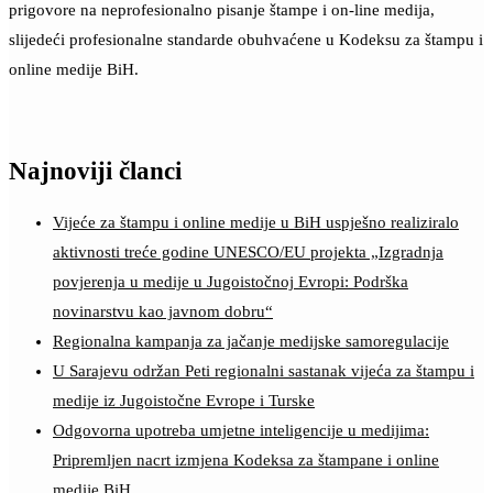
prigovore na neprofesionalno pisanje štampe i on-line medija,
slijedeći profesionalne standarde obuhvaćene u Kodeksu za štampu i
online medije BiH.
Najnoviji članci
Vijeće za štampu i online medije u BiH uspješno realiziralo
aktivnosti treće godine UNESCO/EU projekta „Izgradnja
povjerenja u medije u Jugoistočnoj Evropi: Podrška
novinarstvu kao javnom dobru“
Regionalna kampanja za jačanje medijske samoregulacije
U Sarajevu održan Peti regionalni sastanak vijeća za štampu i
medije iz Jugoistočne Evrope i Turske
Odgovorna upotreba umjetne inteligencije u medijima:
Pripremljen nacrt izmjena Kodeksa za štampane i online
medije BiH