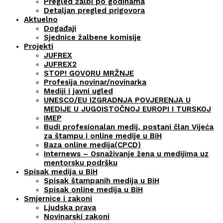
Pregled žalbi po godinama
Detaljan pregled prigovora
Aktuelno
Događaji
Sjednice žalbene komisije
Projekti
JUFREX
JUFREX2
STOP! GOVORU MRŽNJE
Profesija novinar/novinarka
Mediji i javni ugled
UNESCO/EU IZGRADNJA POVJERENJA U
MEDIJE U JUGOISTOČNOJ EUROPI I TURSKOJ
IMEP
Budi profesionalan medij, postani član Vijeća
za štampu i online medije u BiH
Baza online medija(CPCD)
Internews – Osnaživanje žena u medijima uz
mentorsku podršku
Spisak medija u BiH
Spisak štampanih medija u BiH
Spisak online medija u BiH
Smjernice i zakoni
Ljudska prava
Novinarski zakoni