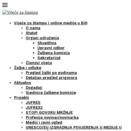
Vijeće za štampu i online medije u BiH
O nama
Statut
Organi udruženja
Skupština
Upravni odbor
Žalbena komisija
Sekretarijat
Članovi vijeća
Žalbe i odluke
Pregled žalbi po godinama
Detaljan pregled prigovora
Aktuelno
Događaji
Sjednice žalbene komisije
Projekti
JUFREX
JUFREX2
STOP! GOVORU MRŽNJE
Profesija novinar/novinarka
Mediji i javni ugled
UNESCO/EU IZGRADNJA POVJERENJA U MEDIJE U