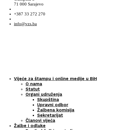
71 000 Sarajevo
+387 33 272 270
info@vzs.ba
Vijeće za štampu i online medije u BiH
O nama
Statut
Organi udruženja
Skupština
Upravni odbor
Žalbena komisija
Sekretarijat
Članovi vijeća
Žalbe i odluke