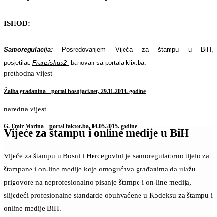
ISHOD:
Samoregulacija:
Posredovanjem Vijeća za štampu u BiH,
posjetilac
Franziskus2
banovan sa portala klix.ba.
prethodna vijest
Žalba građanina – portal bosnjaci.net, 29.11.2014. godine
naredna vijest
G. Emir Morina – portal faktor.ba, 04.05.2015. godine
Vijeće za štampu i online medije u BiH
Vijeće za štampu u Bosni i Hercegovini je samoregulatorno tijelo za
štampane i on-line medije koje omogućava građanima da ulažu
prigovore na neprofesionalno pisanje štampe i on-line medija,
slijedeći profesionalne standarde obuhvaćene u Kodeksu za štampu i
online medije BiH.