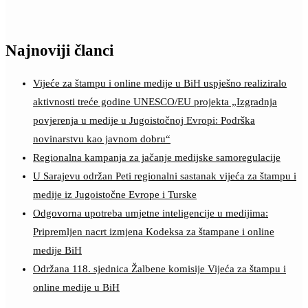
Najnoviji članci
Vijeće za štampu i online medije u BiH uspješno realiziralo
aktivnosti treće godine UNESCO/EU projekta „Izgradnja
povjerenja u medije u Jugoistočnoj Evropi: Podrška
novinarstvu kao javnom dobru“
Regionalna kampanja za jačanje medijske samoregulacije
U Sarajevu održan Peti regionalni sastanak vijeća za štampu i
medije iz Jugoistočne Evrope i Turske
Odgovorna upotreba umjetne inteligencije u medijima:
Pripremljen nacrt izmjena Kodeksa za štampane i online
medije BiH
Održana 118. sjednica Žalbene komisije Vijeća za štampu i
online medije u BiH