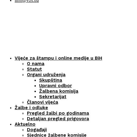
info@vzs.ba
Vijeće za štampu i online medije u BiH
O nama
Statut
Organi udruženja
Skupština
Upravni odbor
Žalbena komisija
Sekretarijat
Članovi vijeća
Žalbe i odluke
Pregled žalbi po godinama
Detaljan pregled prigovora
Aktuelno
Događaji
Sjednice žalbene komisije