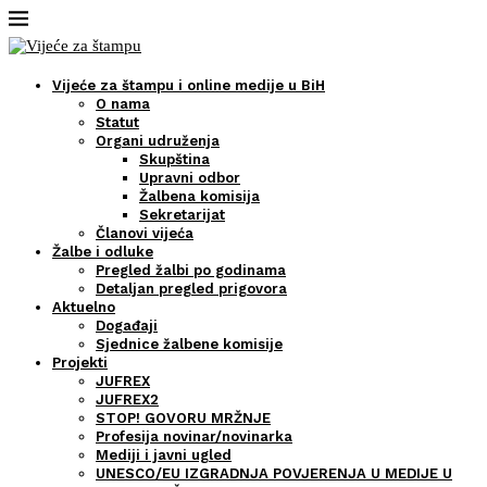
Vijeće za štampu i online medije u BiH
O nama
Statut
Organi udruženja
Skupština
Upravni odbor
Žalbena komisija
Sekretarijat
Članovi vijeća
Žalbe i odluke
Pregled žalbi po godinama
Detaljan pregled prigovora
Aktuelno
Događaji
Sjednice žalbene komisije
Projekti
JUFREX
JUFREX2
STOP! GOVORU MRŽNJE
Profesija novinar/novinarka
Mediji i javni ugled
UNESCO/EU IZGRADNJA POVJERENJA U MEDIJE U