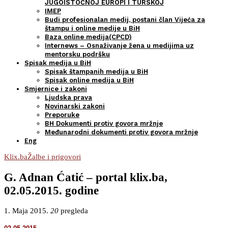
JUGOISTOČNOJ EUROPI I TURSKOJ
IMEP
Budi profesionalan medij, postani član Vijeća za
štampu i online medije u BiH
Baza online medija(CPCD)
Internews – Osnaživanje žena u medijima uz
mentorsku podršku
Spisak medija u BiH
Spisak štampanih medija u BiH
Spisak online medija u BiH
Smjernice i zakoni
Ljudska prava
Novinarski zakoni
Preporuke
BH Dokumenti protiv govora mržnje
Međunarodni dokumenti protiv govora mržnje
Eng
Klix.ba
Žalbe i prigovori
G. Adnan Ćatić – portal klix.ba,
02.05.2015. godine
1. Maja 2015.
20
pregleda