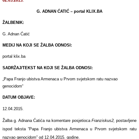
02.05.2015.
G. ADNAN ĆATIĆ – portal KLIX.BA
ŽALBENIK:
G. Adnan Ćatić
MEDIJ NA KOJI SE ŽALBA ODNOSI:
portal klix.ba
SADRŽAJ/TEKST NA KOJI SE ŽALBA ODNOSI:
„Papa Franjo ubistva Armenaca u Prvom svjetskom ratu nazvao
genocidom“
DATUM OBJAVE:
12.04.2015.
Žalba g. Adnana Ćatića na komentare posjetioca
Franziskus2
,
postavljene
ispod teksta “Papa Franjo ubistva Armenaca u Prvom svjetskom ratu
nazvao genocidom” od 12.04.2015. godine.