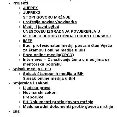
Projekti
JUFREX
JUFREX2
STOP! GOVORU MRŽNJE
Profesija novinar/novinarka
Mediji i javni ugled
UNESCO/EU IZGRADNJA POVJERENJA U
MEDIJE U JUGOISTOČNOJ EUROPI I TURSKOJ
IMEP
Budi profesionalan medij, postani član Vijeća
za štampu i online medije u BiH
Baza online medija(CPCD)
Internews – Osnaživanje žena u medijima uz
mentorsku podršku
Spisak medija u BiH
Spisak štampanih medija u BiH
Spisak online medija u BiH
Smjernice i zakoni
Ljudska prava
Novinarski zakoni
Preporuke
BH Dokumenti protiv govora mržnje
Međunarodni dokumenti protiv govora mržnje
Eng