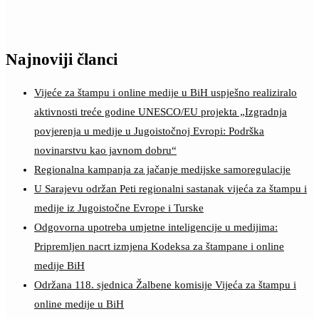
Najnoviji članci
Vijeće za štampu i online medije u BiH uspješno realiziralo
aktivnosti treće godine UNESCO/EU projekta „Izgradnja
povjerenja u medije u Jugoistočnoj Evropi: Podrška
novinarstvu kao javnom dobru“
Regionalna kampanja za jačanje medijske samoregulacije
U Sarajevu održan Peti regionalni sastanak vijeća za štampu i
medije iz Jugoistočne Evrope i Turske
Odgovorna upotreba umjetne inteligencije u medijima:
Pripremljen nacrt izmjena Kodeksa za štampane i online
medije BiH
Održana 118. sjednica Žalbene komisije Vijeća za štampu i
online medije u BiH