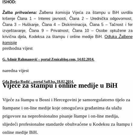
ISHOD:
Žalba prihvaćena:
Žalbena komisija
Vijeća za štampu u BiH uvrdila
kršenje Člana 1 – Interes javnosti, Člana 2 – Urednička odgovornost,
Člana 3 – Huškanje, Člana 4 – Diskriminacija, Člana 5 – Tačnost i fer
izvještavanje, Člana 9 – Privatnost, Člana 10 – Osobe optužene za
krivična djela, Kodeksa za štampu i online medije BiH.
Odluka
Žalbene
komisije
prethodna vijest
G. Admir Rahmanović – portal Zenicablog.com, 14.02.2014.
naredna vijest
Gđa Borka Rudić – portal Saff.ba, 18.02.2014.
Vijeće za štampu i online medije u BiH
Vijeće za štampu u Bosni i Hercegovini je samoregulatorno tijelo za
štampane i on-line medije koje omogućava građanima da ulažu
prigovore na neprofesionalno pisanje štampe i on-line medija,
slijedeći profesionalne standarde obuhvaćene u Kodeksu za štampu i
online medije BiH.