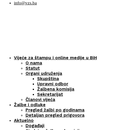
info@vzs.ba
Vijeće za štampu i online medije u BiH
O nama
Statut
Organi udruženja
Skupština
Upravni odbor
Žalbena komisija
Sekretarijat
Članovi vijeća
Žalbe i odluke
Pregled žalbi po godinama
Detaljan pregled prigovora
Aktuelno
Događaji