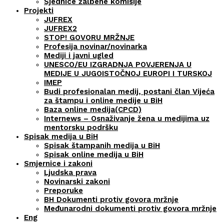
Sjednice žalbene komisije
Projekti
JUFREX
JUFREX2
STOP! GOVORU MRŽNJE
Profesija novinar/novinarka
Mediji i javni ugled
UNESCO/EU IZGRADNJA POVJERENJA U
MEDIJE U JUGOISTOČNOJ EUROPI I TURSKOJ
IMEP
Budi profesionalan medij, postani član Vijeća
za štampu i online medije u BiH
Baza online medija(CPCD)
Internews – Osnaživanje žena u medijima uz
mentorsku podršku
Spisak medija u BiH
Spisak štampanih medija u BiH
Spisak online medija u BiH
Smjernice i zakoni
Ljudska prava
Novinarski zakoni
Preporuke
BH Dokumenti protiv govora mržnje
Međunarodni dokumenti protiv govora mržnje
Eng