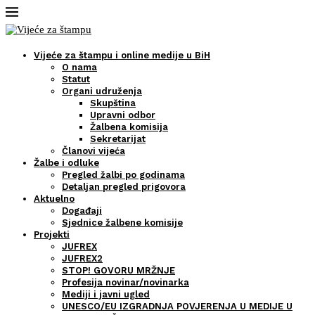
Vijeće za štampu i online medije u BiH
O nama
Statut
Organi udruženja
Skupština
Upravni odbor
Žalbena komisija
Sekretarijat
Članovi vijeća
Žalbe i odluke
Pregled žalbi po godinama
Detaljan pregled prigovora
Aktuelno
Događaji
Sjednice žalbene komisije
Projekti
JUFREX
JUFREX2
STOP! GOVORU MRŽNJE
Profesija novinar/novinarka
Mediji i javni ugled
UNESCO/EU IZGRADNJA POVJERENJA U MEDIJE U