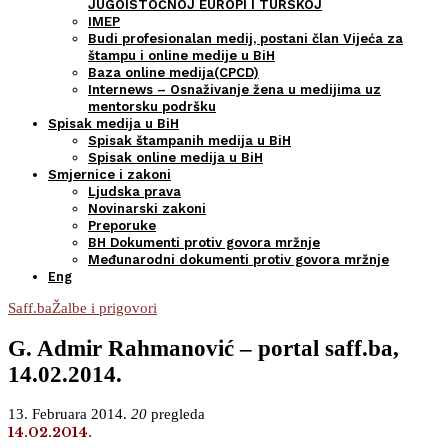
JUGOISTOČNOJ EUROPI I TURSKOJ
IMEP
Budi profesionalan medij, postani član Vijeća za
štampu i online medije u BiH
Baza online medija(CPCD)
Internews – Osnaživanje žena u medijima uz
mentorsku podršku
Spisak medija u BiH
Spisak štampanih medija u BiH
Spisak online medija u BiH
Smjernice i zakoni
Ljudska prava
Novinarski zakoni
Preporuke
BH Dokumenti protiv govora mržnje
Međunarodni dokumenti protiv govora mržnje
Eng
Saff.ba
Žalbe i prigovori
G. Admir Rahmanović – portal saff.ba,
14.02.2014.
13. Februara 2014.
20
pregleda
14.02.2014.