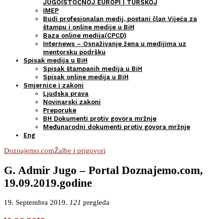
JUGOISTOČNOJ EUROPI I TURSKOJ
IMEP
Budi profesionalan medij, postani član Vijeća za
štampu i online medije u BiH
Baza online medija(CPCD)
Internews – Osnaživanje žena u medijima uz
mentorsku podršku
Spisak medija u BiH
Spisak štampanih medija u BiH
Spisak online medija u BiH
Smjernice i zakoni
Ljudska prava
Novinarski zakoni
Preporuke
BH Dokumenti protiv govora mržnje
Međunarodni dokumenti protiv govora mržnje
Eng
Doznajemo.com
Žalbe i prigovori
G. Admir Jugo – Portal Doznajemo.com,
19.09.2019.godine
19. Septembra 2019.
121
pregleda