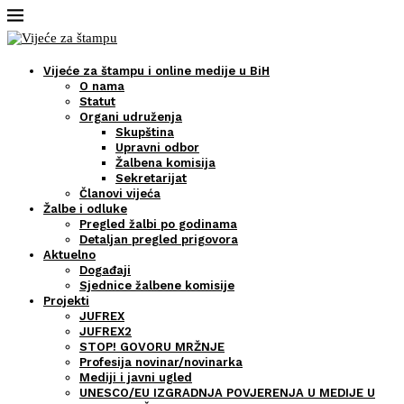
Vijeće za štampu i online medije u BiH
O nama
Statut
Organi udruženja
Skupština
Upravni odbor
Žalbena komisija
Sekretarijat
Članovi vijeća
Žalbe i odluke
Pregled žalbi po godinama
Detaljan pregled prigovora
Aktuelno
Događaji
Sjednice žalbene komisije
Projekti
JUFREX
JUFREX2
STOP! GOVORU MRŽNJE
Profesija novinar/novinarka
Mediji i javni ugled
UNESCO/EU IZGRADNJA POVJERENJA U MEDIJE U