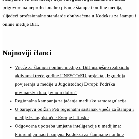
prigovore na neprofesionalno pisanje štampe i on-line medija,
slijedeći profesionalne standarde obuhvaćene u Kodeksu za štampu i
online medije BiH.
Najnoviji članci
Vijeće za štampu i online medije u BiH uspješno realiziralo
aktivnosti treće godine UNESCO/EU projekta „Izgradnja
povjerenja u medije u Jugoistočnoj Evropi: Podrška
novinarstvu kao javnom dobru“
Regionalna kampanja za jačanje medijske samoregulacije
U Sarajevu održan Peti regionalni sastanak vijeća za štampu i
medije iz Jugoistočne Evrope i Turske
Odgovorna upotreba umjetne inteligencije u medijima:
Pripremljen nacrt izmjena Kodeksa za štampane i online