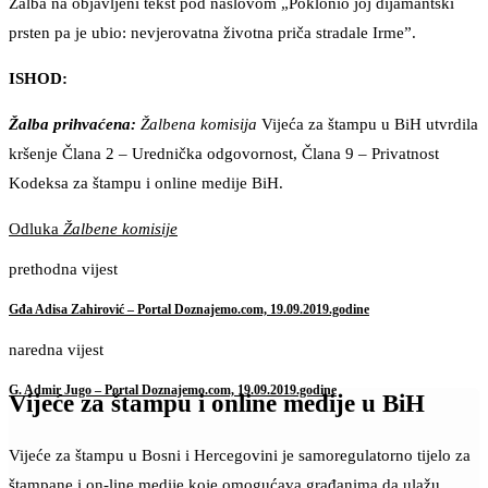
Žalba na objavljeni tekst pod naslovom „Poklonio joj dijamantski
prsten pa je ubio: nevjerovatna životna priča stradale Irme”.
ISHOD:
Žalba prihvaćena:
Žalbena komisija
Vijeća za štampu u BiH utvrdila
kršenje Člana 2 – Urednička odgovornost, Člana 9 – Privatnost
Kodeksa za štampu i online medije BiH.
Odluka
Žalbene komisije
prethodna vijest
Gđa Adisa Zahirović – Portal Doznajemo.com, 19.09.2019.godine
naredna vijest
G. Admir Jugo – Portal Doznajemo.com, 19.09.2019.godine
Vijeće za štampu i online medije u BiH
Vijeće za štampu u Bosni i Hercegovini je samoregulatorno tijelo za
štampane i on-line medije koje omogućava građanima da ulažu