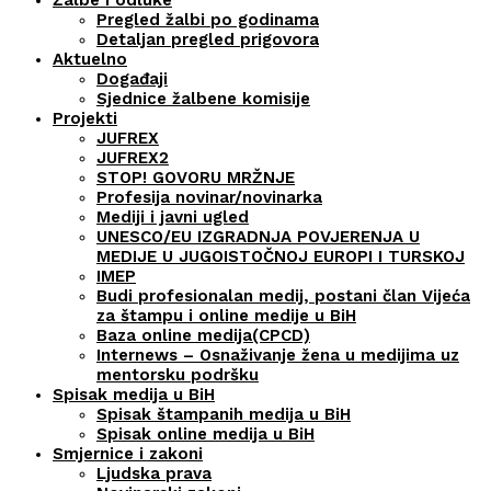
Žalbe i odluke
Pregled žalbi po godinama
Detaljan pregled prigovora
Aktuelno
Događaji
Sjednice žalbene komisije
Projekti
JUFREX
JUFREX2
STOP! GOVORU MRŽNJE
Profesija novinar/novinarka
Mediji i javni ugled
UNESCO/EU IZGRADNJA POVJERENJA U
MEDIJE U JUGOISTOČNOJ EUROPI I TURSKOJ
IMEP
Budi profesionalan medij, postani član Vijeća
za štampu i online medije u BiH
Baza online medija(CPCD)
Internews – Osnaživanje žena u medijima uz
mentorsku podršku
Spisak medija u BiH
Spisak štampanih medija u BiH
Spisak online medija u BiH
Smjernice i zakoni
Ljudska prava