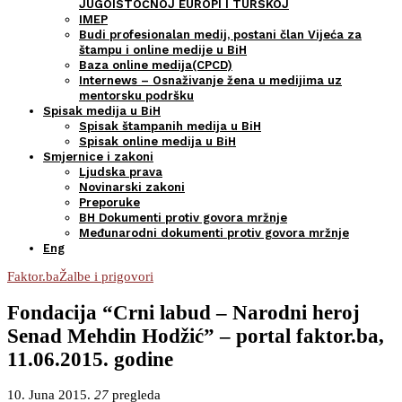
JUGOISTOČNOJ EUROPI I TURSKOJ
IMEP
Budi profesionalan medij, postani član Vijeća za
štampu i online medije u BiH
Baza online medija(CPCD)
Internews – Osnaživanje žena u medijima uz
mentorsku podršku
Spisak medija u BiH
Spisak štampanih medija u BiH
Spisak online medija u BiH
Smjernice i zakoni
Ljudska prava
Novinarski zakoni
Preporuke
BH Dokumenti protiv govora mržnje
Međunarodni dokumenti protiv govora mržnje
Eng
Faktor.ba
Žalbe i prigovori
Fondacija “Crni labud – Narodni heroj
Senad Mehdin Hodžić” – portal faktor.ba,
11.06.2015. godine
10. Juna 2015.
27
pregleda