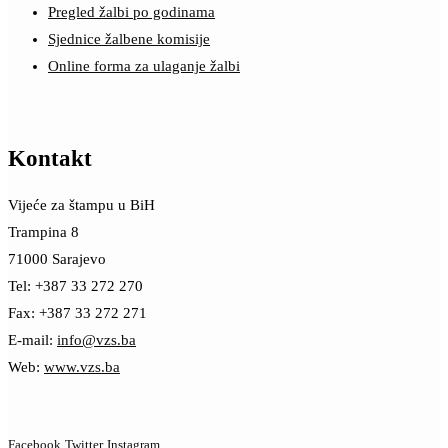
Pregled žalbi po godinama
Sjednice žalbene komisije
Online forma za ulaganje žalbi
Kontakt
Vijeće za štampu u BiH
Trampina 8
71000 Sarajevo
Tel: +387 33 272 270
Fax: +387 33 272 271
E-mail:
info@vzs.ba
Web:
www.vzs.ba
Facebook
Twitter
Instagram