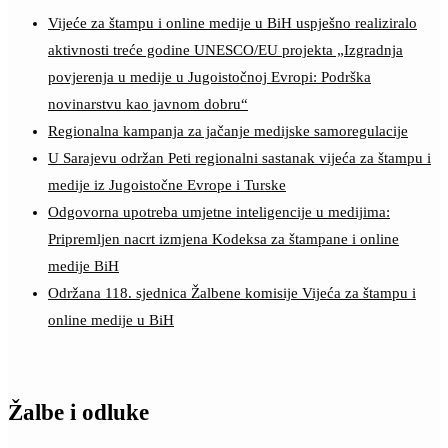
Vijeće za štampu i online medije u BiH uspješno realiziralo
aktivnosti treće godine UNESCO/EU projekta „Izgradnja
povjerenja u medije u Jugoistočnoj Evropi: Podrška
novinarstvu kao javnom dobru“
Regionalna kampanja za jačanje medijske samoregulacije
U Sarajevu održan Peti regionalni sastanak vijeća za štampu i
medije iz Jugoistočne Evrope i Turske
Odgovorna upotreba umjetne inteligencije u medijima:
Pripremljen nacrt izmjena Kodeksa za štampane i online
medije BiH
Održana 118. sjednica Žalbene komisije Vijeća za štampu i
online medije u BiH
Žalbe i odluke