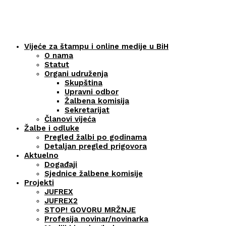
Vijeće za štampu i online medije u BiH
O nama
Statut
Organi udruženja
Skupština
Upravni odbor
Žalbena komisija
Sekretarijat
Članovi vijeća
Žalbe i odluke
Pregled žalbi po godinama
Detaljan pregled prigovora
Aktuelno
Događaji
Sjednice žalbene komisije
Projekti
JUFREX
JUFREX2
STOP! GOVORU MRŽNJE
Profesija novinar/novinarka