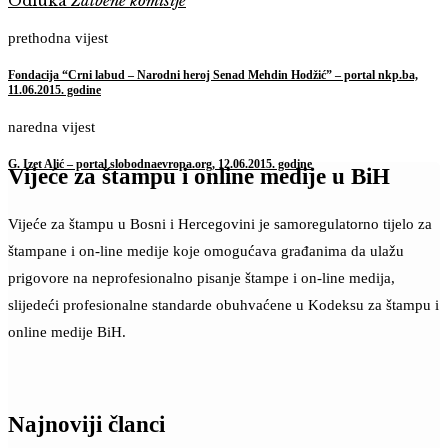
Odluka
Žalbene komisije
prethodna vijest
Fondacija “Crni labud – Narodni heroj Senad Mehdin Hodžić” – portal nkp.ba,
11.06.2015. godine
naredna vijest
G. Izet Alić – portal slobodnaevropa.org, 12.06.2015. godine
Vijeće za štampu i online medije u BiH
Vijeće za štampu u Bosni i Hercegovini je samoregulatorno tijelo za
štampane i on-line medije koje omogućava građanima da ulažu
prigovore na neprofesionalno pisanje štampe i on-line medija,
slijedeći profesionalne standarde obuhvaćene u Kodeksu za štampu i
online medije BiH.
Najnoviji članci