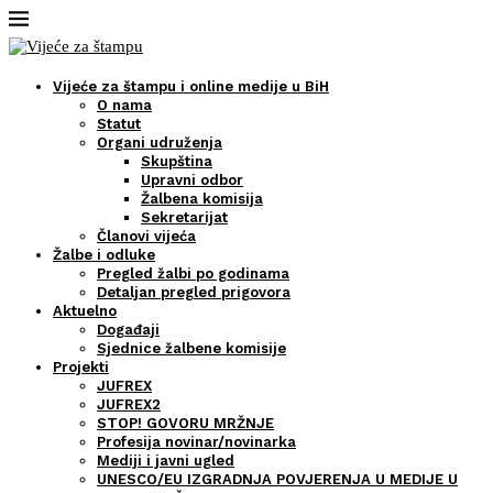
Vijeće za štampu i online medije u BiH
O nama
Statut
Organi udruženja
Skupština
Upravni odbor
Žalbena komisija
Sekretarijat
Članovi vijeća
Žalbe i odluke
Pregled žalbi po godinama
Detaljan pregled prigovora
Aktuelno
Događaji
Sjednice žalbene komisije
Projekti
JUFREX
JUFREX2
STOP! GOVORU MRŽNJE
Profesija novinar/novinarka
Mediji i javni ugled
UNESCO/EU IZGRADNJA POVJERENJA U MEDIJE U