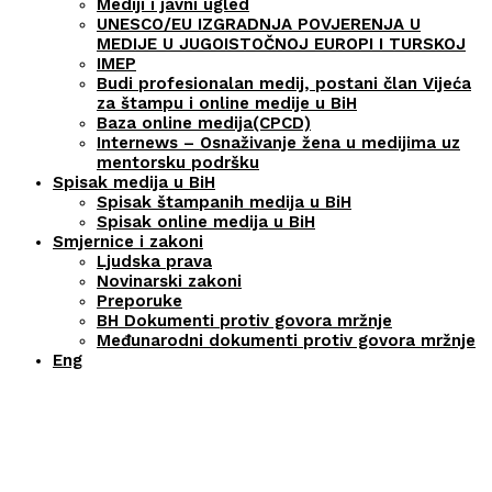
Mediji i javni ugled
UNESCO/EU IZGRADNJA POVJERENJA U
MEDIJE U JUGOISTOČNOJ EUROPI I TURSKOJ
IMEP
Budi profesionalan medij, postani član Vijeća
za štampu i online medije u BiH
Baza online medija(CPCD)
Internews – Osnaživanje žena u medijima uz
mentorsku podršku
Spisak medija u BiH
Spisak štampanih medija u BiH
Spisak online medija u BiH
Smjernice i zakoni
Ljudska prava
Novinarski zakoni
Preporuke
BH Dokumenti protiv govora mržnje
Međunarodni dokumenti protiv govora mržnje
Eng