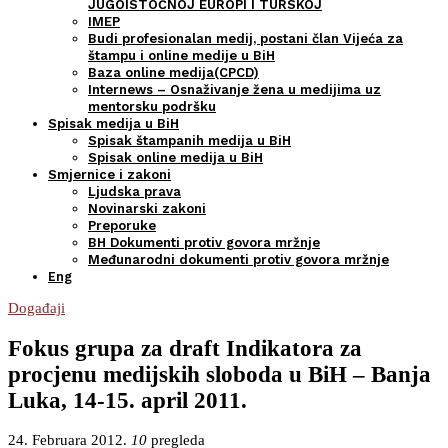
JUGOISTOČNOJ EUROPI I TURSKOJ
IMEP
Budi profesionalan medij, postani član Vijeća za
štampu i online medije u BiH
Baza online medija(CPCD)
Internews – Osnaživanje žena u medijima uz
mentorsku podršku
Spisak medija u BiH
Spisak štampanih medija u BiH
Spisak online medija u BiH
Smjernice i zakoni
Ljudska prava
Novinarski zakoni
Preporuke
BH Dokumenti protiv govora mržnje
Međunarodni dokumenti protiv govora mržnje
Eng
Događaji
Fokus grupa za draft Indikatora za
procjenu medijskih sloboda u BiH – Banja
Luka, 14-15. april 2011.
24. Februara 2012.
10
pregleda