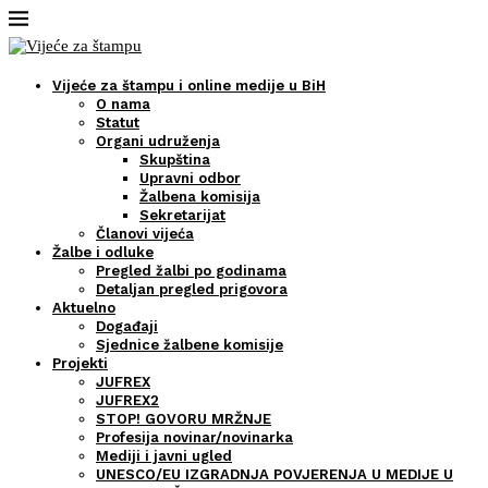
Vijeće za štampu i online medije u BiH
O nama
Statut
Organi udruženja
Skupština
Upravni odbor
Žalbena komisija
Sekretarijat
Članovi vijeća
Žalbe i odluke
Pregled žalbi po godinama
Detaljan pregled prigovora
Aktuelno
Događaji
Sjednice žalbene komisije
Projekti
JUFREX
JUFREX2
STOP! GOVORU MRŽNJE
Profesija novinar/novinarka
Mediji i javni ugled
UNESCO/EU IZGRADNJA POVJERENJA U MEDIJE U