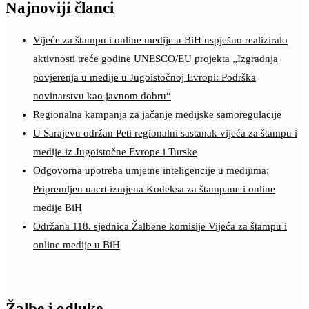
Najnoviji članci
Vijeće za štampu i online medije u BiH uspješno realiziralo
aktivnosti treće godine UNESCO/EU projekta „Izgradnja
povjerenja u medije u Jugoistočnoj Evropi: Podrška
novinarstvu kao javnom dobru“
Regionalna kampanja za jačanje medijske samoregulacije
U Sarajevu održan Peti regionalni sastanak vijeća za štampu i
medije iz Jugoistočne Evrope i Turske
Odgovorna upotreba umjetne inteligencije u medijima:
Pripremljen nacrt izmjena Kodeksa za štampane i online
medije BiH
Održana 118. sjednica Žalbene komisije Vijeća za štampu i
online medije u BiH
Žalbe i odluke