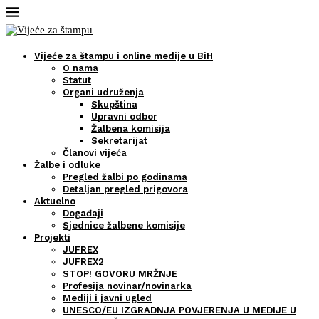
Vijeće za štampu i online medije u BiH
O nama
Statut
Organi udruženja
Skupština
Upravni odbor
Žalbena komisija
Sekretarijat
Članovi vijeća
Žalbe i odluke
Pregled žalbi po godinama
Detaljan pregled prigovora
Aktuelno
Događaji
Sjednice žalbene komisije
Projekti
JUFREX
JUFREX2
STOP! GOVORU MRŽNJE
Profesija novinar/novinarka
Mediji i javni ugled
UNESCO/EU IZGRADNJA POVJERENJA U MEDIJE U