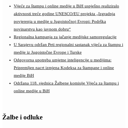
Vijeće za štampu i online medije u BiH uspješno realiziralo
aktivnosti treće godine UNESCO/EU projekta „Izgradnja
povjerenja u medije u Jugoistočnoj Evropi: Podrška
novinarstvu kao javnom dobru“
Regionalna kampanja za jačanje medijske samoregulacije
U Sarajevu održan Peti regionalni sastanak vijeća za štampu i
medije iz Jugoistočne Evrope i Turske
Odgovorna upotreba umjetne inteligencije u medijima:
Pripremljen nacrt izmjena Kodeksa za štampane i online
medije BiH
Održana 118. sjednica Žalbene komisije Vijeća za štampu i
online medije u BiH
Žalbe i odluke