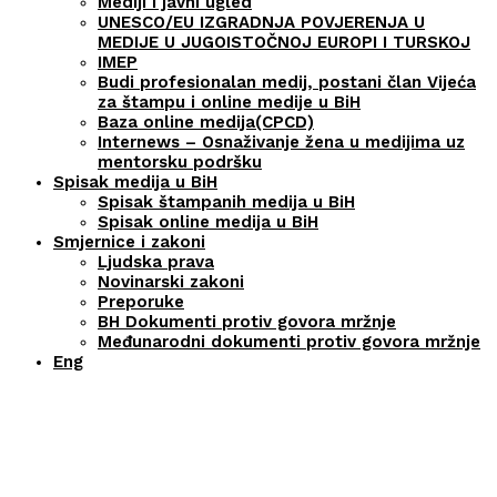
Mediji i javni ugled
UNESCO/EU IZGRADNJA POVJERENJA U
MEDIJE U JUGOISTOČNOJ EUROPI I TURSKOJ
IMEP
Budi profesionalan medij, postani član Vijeća
za štampu i online medije u BiH
Baza online medija(CPCD)
Internews – Osnaživanje žena u medijima uz
mentorsku podršku
Spisak medija u BiH
Spisak štampanih medija u BiH
Spisak online medija u BiH
Smjernice i zakoni
Ljudska prava
Novinarski zakoni
Preporuke
BH Dokumenti protiv govora mržnje
Međunarodni dokumenti protiv govora mržnje
Eng