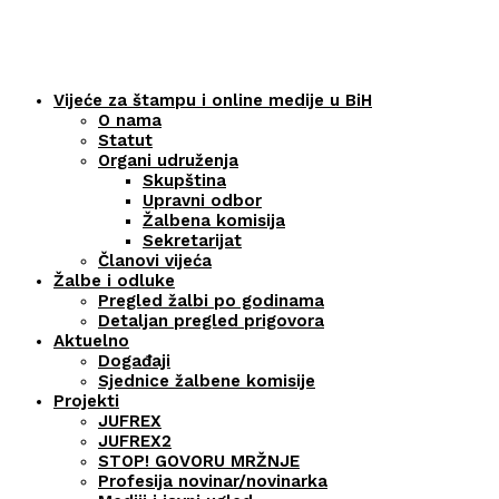
Vijeće za štampu i online medije u BiH
O nama
Statut
Organi udruženja
Skupština
Upravni odbor
Žalbena komisija
Sekretarijat
Članovi vijeća
Žalbe i odluke
Pregled žalbi po godinama
Detaljan pregled prigovora
Aktuelno
Događaji
Sjednice žalbene komisije
Projekti
JUFREX
JUFREX2
STOP! GOVORU MRŽNJE
Profesija novinar/novinarka