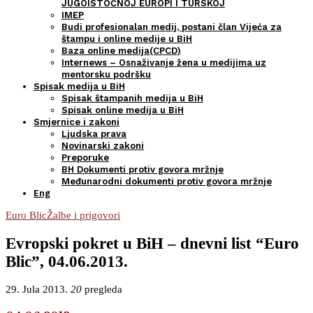
JUGOISTOČNOJ EUROPI I TURSKOJ
IMEP
Budi profesionalan medij, postani član Vijeća za
štampu i online medije u BiH
Baza online medija(CPCD)
Internews – Osnaživanje žena u medijima uz
mentorsku podršku
Spisak medija u BiH
Spisak štampanih medija u BiH
Spisak online medija u BiH
Smjernice i zakoni
Ljudska prava
Novinarski zakoni
Preporuke
BH Dokumenti protiv govora mržnje
Međunarodni dokumenti protiv govora mržnje
Eng
Euro Blic
Žalbe i prigovori
Evropski pokret u BiH – dnevni list “Euro
Blic”, 04.06.2013.
29. Jula 2013.
20
pregleda