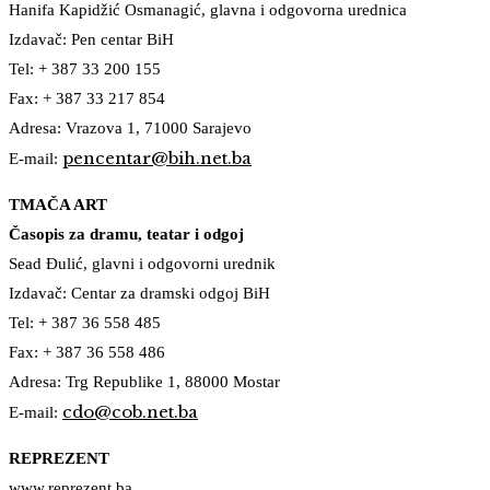
Hanifa Kapidžić Osmanagić, glavna i odgovorna urednica
Izdavač: Pen centar BiH
Tel: + 387 33 200 155
Fax: + 387 33 217 854
Adresa: Vrazova 1, 71000 Sarajevo
pencentar@bih.net.ba
E-mail:
TMAČA ART
Časopis za dramu, teatar i odgoj
Sead Đulić, glavni i odgovorni urednik
Izdavač: Centar za dramski odgoj BiH
Tel: + 387 36 558 485
Fax: + 387 36 558 486
Adresa: Trg Republike 1, 88000 Mostar
cdo@cob.net.ba
E-mail:
REPREZENT
www.reprezent.ba