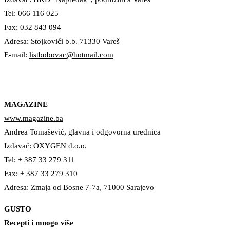
Tel: 066 116 025
Fax: 032 843 094
Adresa: Stojkovići b.b. 71330 Vareš
E-mail:
listbobovac@hotmail.com
MAGAZINЕ
www.magazine.ba
Andrea Tomašević, glavna i odgovorna urednica
Izdavač: OXYGEN d.o.o.
Tel: + 387 33 279 311
Fax: + 387 33 279 310
Adresa: Zmaja od Bosne 7-7a, 71000 Sarajevo
GUSTO
Recepti i mnogo više