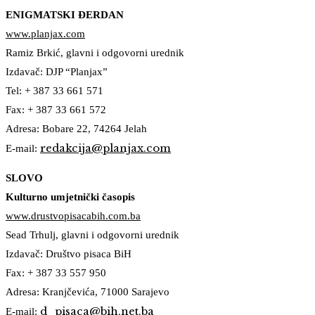
ENIGMATSKI ĐERDAN
www.planjax.com
Ramiz Brkić, glavni i odgovorni urednik
Izdavač: DJP “Planjax”
Tel: + 387 33 661 571
Fax: + 387 33 661 572
Adresa: Bobare 22, 74264 Jelah
redakcija@planjax.com
E-mail:
SLOVO
Kulturno umjetnički časopis
www.drustvopisacabih.com.ba
Sead Trhulj, glavni i odgovorni urednik
Izdavač: Društvo pisaca BiH
Fax: + 387 33 557 950
Adresa: Kranjčevića, 71000 Sarajevo
d_pisaca@bih.net.ba
E-mail: