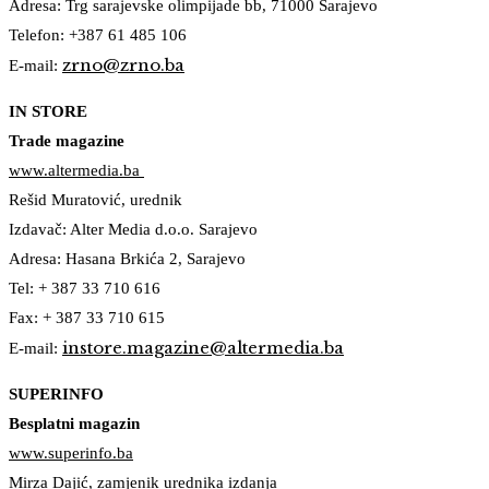
Adresa: Trg sarajevske olimpijade bb, 71000 Sarajevo
Telefon: +387 61 485 106
zrno@zrno.ba
E-mail:
IN STORE
Trade magazine
www.altermedia.ba
Rešid Muratović, urednik
Izdavač: Alter Media d.o.o. Sarajevo
Adresa: Hasana Brkića 2, Sarajevo
Tel: + 387 33 710 616
Fax: + 387 33 710 615
instore.magazine@altermedia.ba
E-mail:
SUPERINFO
Besplatni magazin
www.superinfo.ba
Mirza Dajić, zamjenik urednika izdanja