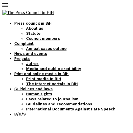
Press council in BiH
About us
Statute
Council members
Complaint
Annual cases outline
News and events
Projects
Jufrex
Media and public credibility
Print and online media in BiH
Print media in BiH
The Internet portals in BiH
Guidelines and laws
Human rights
Laws related to journalism
Guidelines and recommendations
International Documents Against Hate Speech
B/H/S
Magazines in FBiH