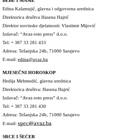
BEBE I MAME
Edina Kalamujić, glavna i odgovorna urednica
Direktorica društva Hasena Hajrić
Direktor novinske djelatnosti: Vlastimir Mijović
Izdavač: “Avaz-roto press” d.o.o.
Tel: + 387 33 281 433
Adresa: Tešanjska 24b, 71000 Sarajevo
E-mail:
edina@avaz.ba
MJESEČNI HOROSKOP
Hedija Mehmedić, glavna urednica
Direktorica društva: Hasena Hajrić
Izdavač: “Avaz-roto press” d.o.o.
Tel: + 387 33 281 430
Adresa: Tešanjska 24b, 71000 Sarajevo
spec@avaz.ba
E-mail:
SRCE I ŠEĆER