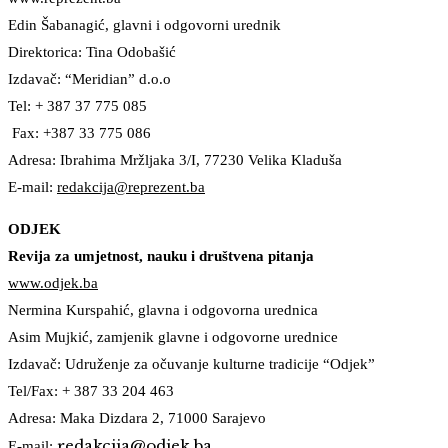
Edin Šabanagić, glavni i odgovorni urednik
Direktorica: Tina Odobašić
Izdavač: “Meridian” d.o.o
Tel: + 387 37 775 085
Fax: +387 33 775 086
Adresa: Ibrahima Mržljaka 3/I, 77230 Velika Kladuša
E-mail:
redakcija@reprezent.ba
ODJEK
Revija za umjetnost, nauku i društvena pitanja
www.odjek.ba
Nermina Kurspahić, glavna i odgovorna urednica
Asim Mujkić, zamjenik glavne i odgovorne urednice
Izdavač: Udruženje za očuvanje kulturne tradicije “Odjek”
Tel/Fax: + 387 33 204 463
Adresa: Maka Dizdara 2, 71000 Sarajevo
redakcija@odjek.ba
E-mail: