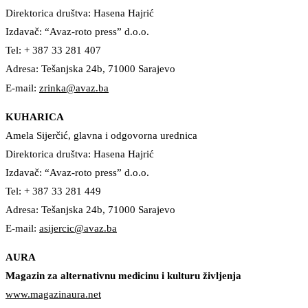
Direktorica društva: Hasena Hajrić
Izdavač: “Avaz-roto press” d.o.o.
Tel: + 387 33 281 407
Adresa: Tešanjska 24b, 71000 Sarajevo
E-mail:
zrinka@avaz.ba
KUHARICA
Amela Sijerčić, glavna i odgovorna urednica
Direktorica društva: Hasena Hajrić
Izdavač: “Avaz-roto press” d.o.o.
Tel: + 387 33 281 449
Adresa: Tešanjska 24b, 71000 Sarajevo
E-mail:
asijercic@avaz.ba
AURA
Magazin za alternativnu medicinu i kulturu življenja
www.magazinaura.net