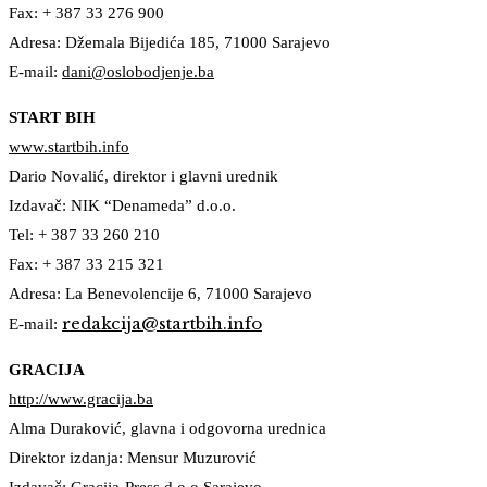
Fax: + 387 33 276 900
Adresa: Džemala Bijedića 185, 71000 Sarajevo
E-mail:
dani@oslobodjenje.ba
START BIH
www.startbih.info
Dario Novalić, direktor i glavni urednik
Izdavač: NIK “Denameda” d.o.o.
Tel: + 387 33 260 210
Fax: + 387 33 215 321
Adresa: La Benevolencije 6, 71000 Sarajevo
redakcija@startbih.info
E-mail:
GRACIJA
http://www.gracija.ba
Alma Duraković, glavna i odgovorna urednica
Direktor izdanja: Mensur Muzurović