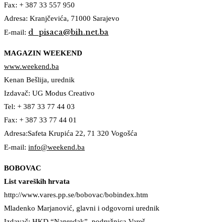
Fax: + 387 33 557 950
Adresa: Kranjčevića, 71000 Sarajevo
d_pisaca@bih.net.ba
E-mail:
MAGAZIN WEEKEND
www.weekend.ba
Kenan Bešlija, urednik
Izdavač: UG Modus Creativo
Tel: + 387 33 77 44 03
Fax: + 387 33 77 44 01
Adresa:Safeta Krupića 22, 71 320 Vogošća
E-mail:
info@weekend.ba
BOBOVAC
List vareških hrvata
http://www.vares.pp.se/bobovac/bobindex.htm
Mladenko Marjanović, glavni i odgovorni urednik
Izdavač: HKD “Napredak”, podružnica Vareš