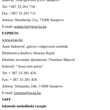
Izdavač: Gracija-Press d.o.o Sarajevo
Tel: +387 33 261 710
Fax: +387 33 261 711
Adresa: Skenderija 31a, 71000 Sarajevo
E-mail:
redakcija@gracija.ba
EXPRESS
www.avaz.ba
Amir Saletović, glavni i odgovorni urednik
Direktorica društva: Hasena Hajrić
Direktor novinske djelatnosti: Vlastimir Mijović
Izdavač: “Avaz-roto press”
Tel: + 387 33 281 456
Fax: + 387 33 281 456
Adresa: Tešanjska 24b, 71000 Sarajevo
E-mail:
express@avaz.ba
SAFF
Islamski omladinski časopis