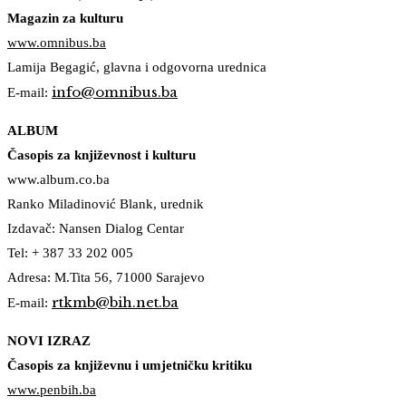
Magazin za kulturu
www.omnibus.ba
Lamija Begagić, glavna i odgovorna urednica
info@omnibus.ba
E-mail:
ALBUM
Časopis za književnost i kulturu
www.album.co.ba
Ranko Miladinović Blank, urednik
Izdavač: Nansen Dialog Centar
Tel: + 387 33 202 005
Adresa: M.Tita 56, 71000 Sarajevo
rtkmb@bih.net.ba
E-mail:
NOVI IZRAZ
Časopis za književnu i umjetničku kritiku
www.penbih.ba