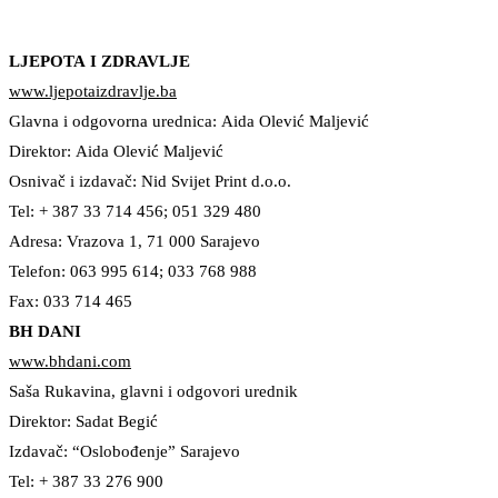
Home
Magazines in FBiH
LJEPOTA
I ZDRAVLJE
www.ljepotaizdravlje.ba
Glavna i odgovorna urednica: Aida Olević Maljević
Direktor: Aida Olević Maljević
Osnivač i izdavač: Nid Svijet Print d.o.o.
Tel: + 387 33 714 456; 051 329 480
Adresa: Vrazova 1, 71 000 Sarajevo
Telefon: 063 995 614; 033 768 988
Fax: 033 714 465
BH DANI
www.bhdani.com
Saša Rukavina, glavni i odgovori urednik
Direktor: Sadat Begić
Izdavač: “Oslobođenje” Sarajevo
Tel: + 387 33 276 900