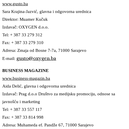
www.gusto.ba
Sara Krajina-Jazvić, glavna i odgovorna urednica
Direktor: Muamer Kučuk
Izdavač: OXYGEN d.o.o.
Tel: + 387 33 279 312
Fax: + 387 33 279 310
Adresa: Zmaja od Bosne 7-7a, 71000 Sarajevo
gusto@oxygen.ba
E-mail:
BUSINESS MAGAZINE
www.business-magazin.ba
Aida Delić, glavna i odgovorna urednica
Izdavač: Prag d.o.o Društvo za medijsku promociju, odnose sa
javnošću i marketing
Tel: + 387 33 557 117
Fax: + 387 33 814 998
Adresa: Muhameda ef. Pandže 67, 71000 Sarajevo