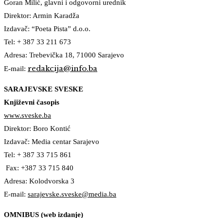
Goran Milić, glavni i odgovorni urednik
Direktor: Armin Karadža
Izdavač: “Poeta Pista” d.o.o.
Tel: + 387 33 211 673
Adresa: Trebevička 18, 71000 Sarajevo
redakcija@info.ba
E-mail:
SARAJEVSKE SVESKE
Književni časopis
www.sveske.ba
Direktor: Boro Kontić
Izdavač: Media centar Sarajevo
Tel: + 387 33 715 861
Fax: +387 33 715 840
Adresa: Kolodvorska 3
E-mail:
sarajevske.sveske@media.ba
OMNIBUS (web izdanje)