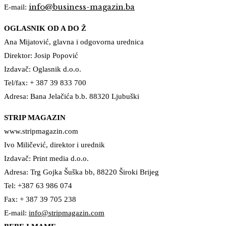
info@business-magazin.ba
E-mail:
OGLASNIK OD A DO Ž
Ana Mijatović, glavna i odgovorna urednica
Direktor: Josip Popović
Izdavač: Oglasnik d.o.o.
Tel/fax: + 387 39 833 700
Adresa: Bana Jelačića b.b. 88320 Ljubuški
STRIP MAGAZIN
www.stripmagazin.com
Ivo Miličević, direktor i urednik
Izdavač: Print media d.o.o.
Adresa: Trg Gojka Šuška bb, 88220 Široki Brijeg
Tel: +387 63 986 074
Fax: + 387 39 705 238
E-mail:
info@stripmagazin.com