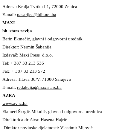
Adresa: Kralja Tvrtka I 1, 72000 Zenica
E-mail:
nasarijec@bih.net.ba
MAXI
bh. stars revija
Berin Ekmečić, glavni i odgovorni urednik
Direktor: Nermin Šabanija
Izdavač: Maxi Press d.o.o.
Tel: + 387 33 213 536
Fax: + 387 33 213 572
Adresa: Titova 30/V, 71000 Sarajevo
E-mail:
redakcija@maxistars.ba
AZRA
www.avaz.ba
Elameri Škrgić-Mikulić, glavna i odgovorna urednica
Direktorica društva: Hasena Hajrić
Direktor novinske djelatnosti: Vlastimir Mijović