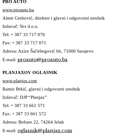
PRO AUTO
www.proauto.ba
Almir Grebović, direktor i glavni i odgovorni urednik
Izdavač: Yes d.o.o.
Tel: + 387 33 717 070
Fax: + 387 33 717 071
Adresa: Azize Šaćirbegović bb, 71000 Sarajevo
proauto@proauto.ba
E-mail:
PLANJAXOV OGLASNIK
www.planjax.com
Ramiz Brkić, glavni i odgovorni urednik
Izdavač: DJP “Planjax”
Tel: + 387 33 661 571
Fax: + 387 33 661 572
Adresa: Bobare 22, 74264 Jelah
oglasnik@planjax.com
E-mail: