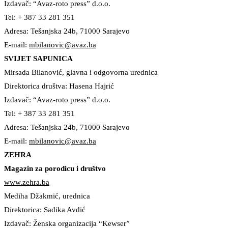
Izdavač: “Avaz-roto press” d.o.o.
Tel: + 387 33 281 351
Adresa: Tešanjska 24b, 71000 Sarajevo
E-mail:
mbilanovic@avaz.ba
SVIJET SAPUNICA
Mirsada Bilanović, glavna i odgovorna urednica
Direktorica društva: Hasena Hajrić
Izdavač: “Avaz-roto press” d.o.o.
Tel: + 387 33 281 351
Adresa: Tešanjska 24b, 71000 Sarajevo
E-mail:
mbilanovic@avaz.ba
ZEHRA
Magazin za porodicu i društvo
www.zehra.ba
Mediha Džakmić, urednica
Direktorica: Sadika Avdić
Izdavač: Ženska organizacija “Kewser”