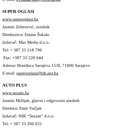
SUPER OGLASI
www.superoglasi.ba
Jasmin Zeherović, urednik
Direktorica: Emina Šukalo
Izdavač: Mas Media d.o.o.
Tel: + 387 33 218 796
Fax: +387 33 220 644
Adresa: Branilaca Sarajeva 15/II, 71000 Sarajevo
E-mail:
superoglasi@bih.net.ba
AUTO PLUS
www.sezam.ba
Jasmin Mržljak, glavni i odgovorni urednik
Direktor: Emir Vučjak
Izdavač: NIK “Sezam” d.o.o.
Tel: + 387 33 206 031