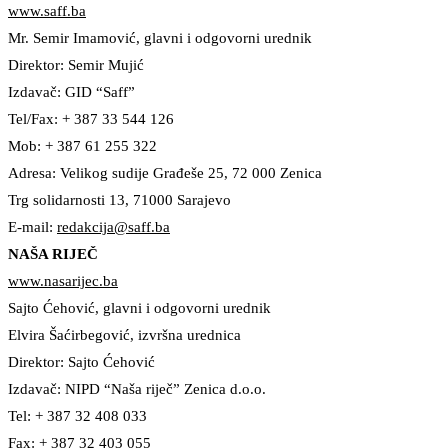
www.saff.ba
Mr. Semir Imamović, glavni i odgovorni urednik
Direktor: Semir Mujić
Izdavač: GID “Saff”
Tel/Fax: + 387 33 544 126
Mob: + 387 61 255 322
Adresa: Velikog sudije Građeše 25, 72 000 Zenica
Trg solidarnosti 13, 71000 Sarajevo
E-mail:
redakcija@saff.ba
NAŠA RIJEČ
www.nasarijec.ba
Sajto Ćehović, glavni i odgovorni urednik
Elvira Šaćirbegović, izvršna urednica
Direktor: Sajto Ćehović
Izdavač: NIPD “Naša riječ” Zenica d.o.o.
Tel: + 387 32 408 033
Fax: + 387 32 403 055