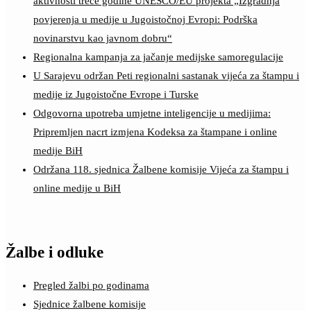
aktivnosti treće godine UNESCO/EU projekta „Izgradnja
povjerenja u medije u Jugoistočnoj Evropi: Podrška
novinarstvu kao javnom dobru“
Regionalna kampanja za jačanje medijske samoregulacije
U Sarajevu održan Peti regionalni sastanak vijeća za štampu i
medije iz Jugoistočne Evrope i Turske
Odgovorna upotreba umjetne inteligencije u medijima:
Pripremljen nacrt izmjena Kodeksa za štampane i online
medije BiH
Održana 118. sjednica Žalbene komisije Vijeća za štampu i
online medije u BiH
Žalbe i odluke
Pregled žalbi po godinama
Sjednice žalbene komisije