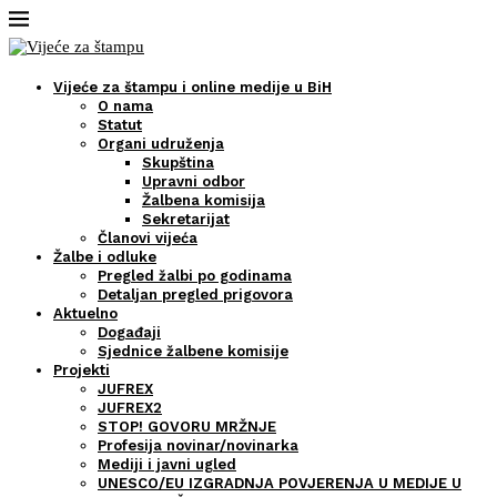
Vijeće za štampu i online medije u BiH
O nama
Statut
Organi udruženja
Skupština
Upravni odbor
Žalbena komisija
Sekretarijat
Članovi vijeća
Žalbe i odluke
Pregled žalbi po godinama
Detaljan pregled prigovora
Aktuelno
Događaji
Sjednice žalbene komisije
Projekti
JUFREX
JUFREX2
STOP! GOVORU MRŽNJE
Profesija novinar/novinarka
Mediji i javni ugled
UNESCO/EU IZGRADNJA POVJERENJA U MEDIJE U