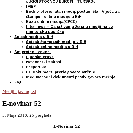
JUGOISTOČNOJ EUROPI I TURSKOJ
IMEP
Budi profesionalan medij, postani član Vijeća za
štampu i online medije u BiH
Baza online medija(CPCD)
Internews – Osnaživanje žena u medijima uz
mentorsku podršku
Spisak medija u BiH
Spisak štampanih medija u BiH
Spisak online medija u BiH
Smjernice i zakoni
Ljudska prava
Novinarski zakoni
Preporuke
BH Dokumenti protiv govora mržnje
Međunarodni dokumenti protiv govora mržnje
Eng
Mediji i javi ugled
E-novinar 52
3. Maja 2018.
15
pregleda
E-Novinar 52