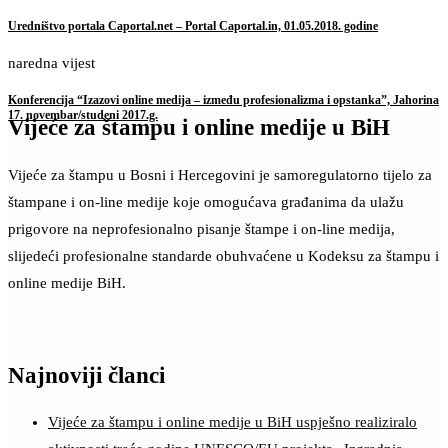
Uredništvo portala Caportal.net – Portal Caportal.in, 01.05.2018. godine
naredna vijest
Konferencija “Izazovi online medija – između profesionalizma i opstanka”, Jahorina
17. novembar/studeni 2017.g.
Vijeće za štampu i online medije u BiH
Vijeće za štampu u Bosni i Hercegovini je samoregulatorno tijelo za
štampane i on-line medije koje omogućava građanima da ulažu
prigovore na neprofesionalno pisanje štampe i on-line medija,
slijedeći profesionalne standarde obuhvaćene u Kodeksu za štampu i
online medije BiH.
Najnoviji članci
Vijeće za štampu i online medije u BiH uspješno realiziralo