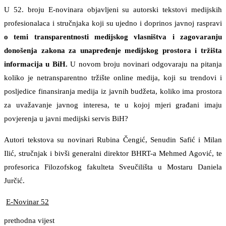
U 52. broju E-novinara objavljeni su autorski tekstovi medijskih
profesionalaca i stručnjaka koji su ujedno i doprinos javnoj raspravi
o temi transparentnosti medijskog vlasništva i zagovaranju
donošenja zakona za unapređenje medijskog prostora i tržišta
informacija u BiH.
U novom broju novinari odgovaraju na pitanja
koliko je netransparentno tržište online medija, koji su trendovi i
posljedice finansiranja medija iz javnih budžeta, koliko ima prostora
za uvažavanje javnog interesa, te u kojoj mjeri građani imaju
povjerenja u javni medijski servis BiH?
Autori tekstova su novinari Rubina Čengić, Senudin Safić i Milan
Ilić, stručnjak i bivši generalni direktor BHRT-a Mehmed Agović, te
profesorica Filozofskog fakulteta Sveučilišta u Mostaru Daniela
Jurčić.
E-Novinar 52
prethodna vijest