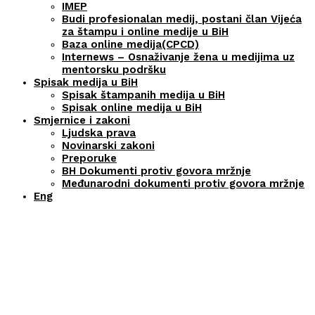
IMEP
Budi profesionalan medij, postani član Vijeća
za štampu i online medije u BiH
Baza online medija(CPCD)
Internews – Osnaživanje žena u medijima uz
mentorsku podršku
Spisak medija u BiH
Spisak štampanih medija u BiH
Spisak online medija u BiH
Smjernice i zakoni
Ljudska prava
Novinarski zakoni
Preporuke
BH Dokumenti protiv govora mržnje
Međunarodni dokumenti protiv govora mržnje
Eng