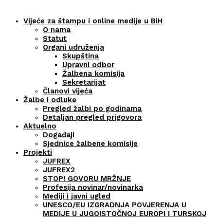
Vijeće za štampu i online medije u BiH
O nama
Statut
Organi udruženja
Skupština
Upravni odbor
Žalbena komisija
Sekretarijat
Članovi vijeća
Žalbe i odluke
Pregled žalbi po godinama
Detaljan pregled prigovora
Aktuelno
Događaji
Sjednice žalbene komisije
Projekti
JUFREX
JUFREX2
STOP! GOVORU MRŽNJE
Profesija novinar/novinarka
Mediji i javni ugled
UNESCO/EU IZGRADNJA POVJERENJA U
MEDIJE U JUGOISTOČNOJ EUROPI I TURSKOJ