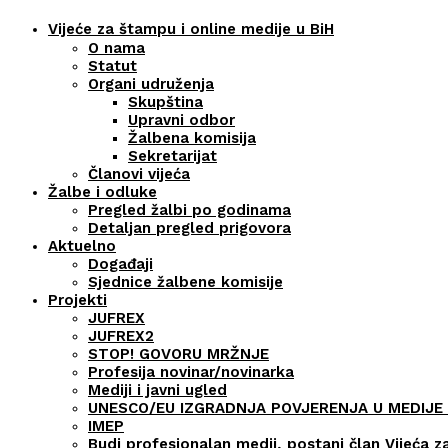
Vijeće za štampu i online medije u BiH
O nama
Statut
Organi udruženja
Skupština
Upravni odbor
Žalbena komisija
Sekretarijat
Članovi vijeća
Žalbe i odluke
Pregled žalbi po godinama
Detaljan pregled prigovora
Aktuelno
Događaji
Sjednice žalbene komisije
Projekti
JUFREX
JUFREX2
STOP! GOVORU MRŽNJE
Profesija novinar/novinarka
Mediji i javni ugled
UNESCO/EU IZGRADNJA POVJERENJA U MEDIJE 
IMEP
Budi profesionalan medij, postani član Vijeća z