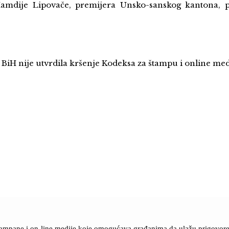
 Hamdije Lipovače, premijera Unsko-sanskog kantona,
 BiH nije utvrdila kršenje Kodeksa za štampu i online med
štampane i on-line medije koje omogućava građanima da ulažu prigovore n