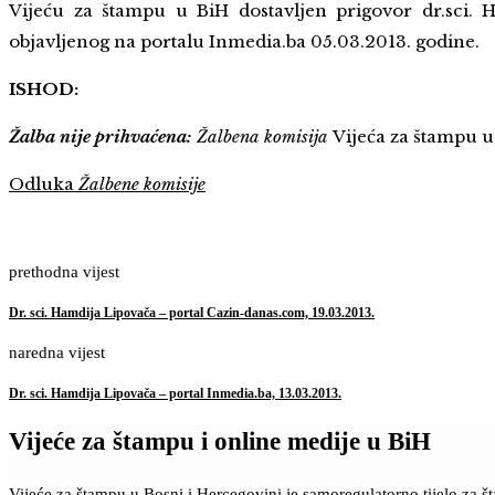
Vijeću za štampu u BiH dostavljen prigovor dr.sci.
objavljenog na portalu Inmedia.ba 05.03.2013. godine.
ISHOD:
Žalba nije prihvaćena:
Žalbena komisija
Vijeća za štampu u
Odluka
Žalbene komisije
prethodna vijest
Dr. sci. Hamdija Lipovača – portal Cazin-danas.com, 19.03.2013.
naredna vijest
Dr. sci. Hamdija Lipovača – portal Inmedia.ba, 13.03.2013.
Vijeće za štampu i online medije u BiH
Vijeće za štampu u Bosni i Hercegovini je samoregulatorno tijelo za 