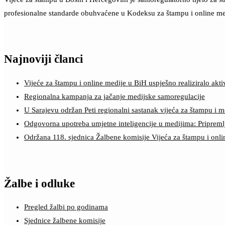
profesionalne standarde obuhvaćene u Kodeksu za štampu i online me
Najnoviji članci
Vijeće za štampu i online medije u BiH uspješno realiziralo a
Regionalna kampanja za jačanje medijske samoregulacije
U Sarajevu održan Peti regionalni sastanak vijeća za štampu i m
Odgovorna upotreba umjetne inteligencije u medijima: Pripreml
Održana 118. sjednica Žalbene komisije Vijeća za štampu i onl
Žalbe i odluke
Pregled žalbi po godinama
Sjednice žalbene komisije