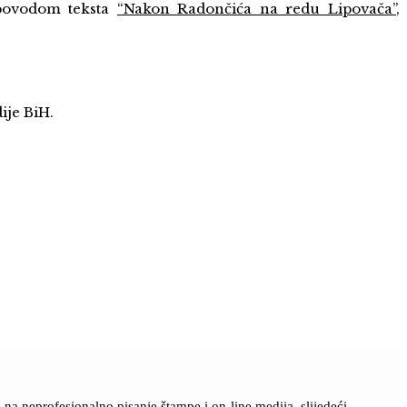
 povodom teksta
“Nakon Radončića na redu Lipovača”
,
ije BiH.
a neprofesionalno pisanje štampe i on-line medija, slijedeći