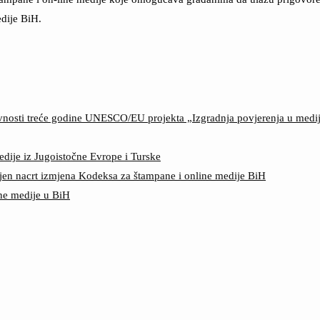
dije BiH.
ktivnosti treće godine UNESCO/EU projekta „Izgradnja povjerenja u med
edije iz Jugoistočne Evrope i Turske
jen nacrt izmjena Kodeksa za štampane i online medije BiH
ine medije u BiH