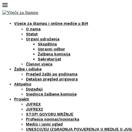
Vijeće za štampu i online medije u BiH
O nama
Statut
Organi udruženja
Skupština
Upravni odbor
Žalbena komisija
Sekretarijat
Članovi vijeća
Žalbe i odluke
Pregled žalbi po godinama
Detaljan pregled prigovora
Aktuelno
Događaji
Sjednice žalbene komisije
Projekti
JUFREX
JUFREX2
STOP! GOVORU MRŽNJE
Profesija novinar/novinarka
Mediji i javni ugled
UNESCO/EU IZGRADNJA POVJERENJA U MEDIJE U JUG