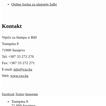
Online forma za ulaganje žalbi
Kontakt
Vijeće za štampu u BiH
Trampina 8
71000 Sarajevo
Tel: +387 33 272 270
Fax: +387 33 272 271
E-mail:
info@vzs.ba
Web:
www.vzs.ba
Facebook
Twitter
Instagram
Trampina 8
71 000 Sarajevo