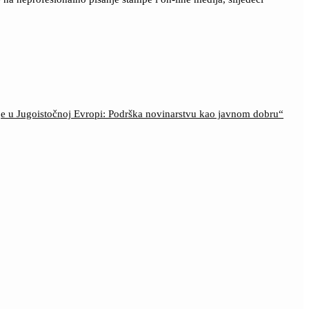
ije u Jugoistočnoj Evropi: Podrška novinarstvu kao javnom dobru“