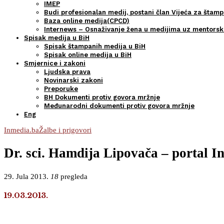
IMEP
Budi profesionalan medij, postani član Vijeća za štamp
Baza online medija(CPCD)
Internews – Osnaživanje žena u medijima uz mentors
Spisak medija u BiH
Spisak štampanih medija u BiH
Spisak online medija u BiH
Smjernice i zakoni
Ljudska prava
Novinarski zakoni
Preporuke
BH Dokumenti protiv govora mržnje
Međunarodni dokumenti protiv govora mržnje
Eng
Inmedia.ba
Žalbe i prigovori
Dr. sci. Hamdija Lipovača – portal I
29. Jula 2013.
18
pregleda
19.03.2013.