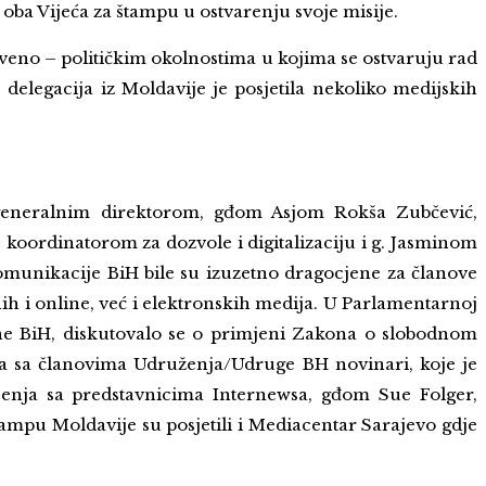
ba Vijeća za štampu u ostvarenju svoje misije.
uštveno – političkim okolnostima u kojima se ostvaruju rad
delegacija iz Moldavije je posjetila nekoliko medijskih
 generalnim direktorom, gđom Asjom Rokša Zubčević,
oordinatorom za dozvole i digitalizaciju i g. Jasminom
munikacije BiH bile su izuzetno dragocjene za članove
h i online, već i elektronskih medija. U Parlamentarnoj
tine BiH, diskutovalo se o primjeni Zakona o slobodnom
va sa članovima Udruženja/Udruge BH novinari, koje je
jenja sa predstavnicima Internewsa, gđom Sue Folger,
ampu Moldavije su posjetili i Mediacentar Sarajevo gdje