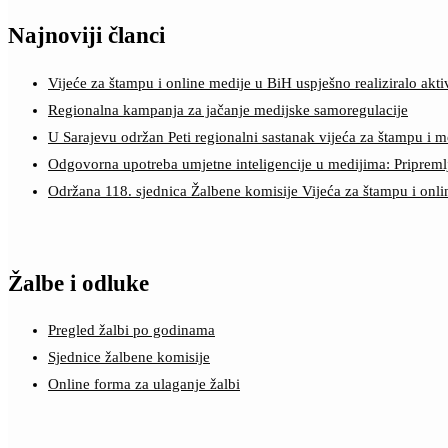
Najnoviji članci
Vijeće za štampu i online medije u BiH uspješno realiziralo a
Regionalna kampanja za jačanje medijske samoregulacije
U Sarajevu održan Peti regionalni sastanak vijeća za štampu i m
Odgovorna upotreba umjetne inteligencije u medijima: Pripreml
Održana 118. sjednica Žalbene komisije Vijeća za štampu i onl
Žalbe i odluke
Pregled žalbi po godinama
Sjednice žalbene komisije
Online forma za ulaganje žalbi