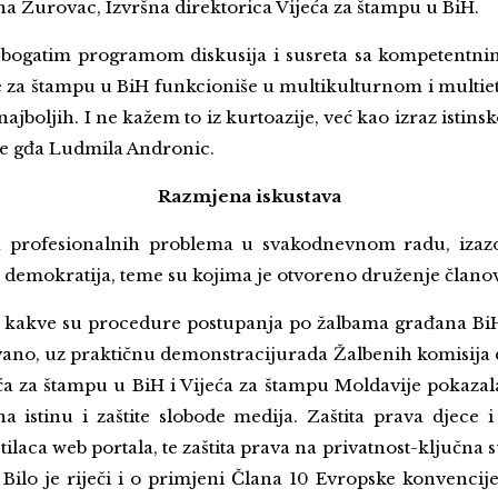
na Zurovac, Izvršna direktorica Vijeća za štampu u BiH.
ogatim programom diskusija i susreta sa kompetentnim l
će za štampu u BiH funkcioniše u multikulturnom i multie
jboljih. I ne kažem to iz kurtoazije, već kao izraz istin
je gđa Ludmila Andronic.
Razmjena iskustava
ija profesionalnih problema u svakodnevnom radu, izaz
emokratija, teme su kojima je otvoreno druženje članova
i kakve su procedure postupanja po žalbama građana BiH
ovano, uz praktičnu demonstracijurada Žalbenih komisija 
ća za štampu u BiH i Vijeća za štampu Moldavije pokazala
a istinu i zaštite slobode medija. Zaštita prava djece
ca web portala, te zaštita prava na privatnost-ključna su 
. Bilo je riječi i o primjeni Člana 10 Evropske konvenc