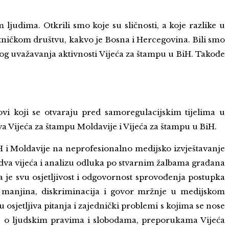
judima. Otkrili smo koje su sličnosti, a koje razlike u
tničkom društvu, kakvo je Bosna i Hercegovina. Bili smo
skog uvažavanja aktivnosti Vijeća za štampu u BiH. Takođe
ovi koji se otvaraju pred samoregulacijskim tijelima u
 Vijeća za štampu Moldavije i Vijeća za štampu u BiH.
 i Moldavije na neprofesionalno medijsko izvještavanje
dva vijeća i analizu odluka po stvarnim žalbama građana
 je svu osjetljivost i odgovornost sprovođenja postupka
 i manjina, diskriminacija i govor mržnje u medijskom
osjetljiva pitanja i zajednički problemi s kojima se nose
ije o ljudskim pravima i slobodama, preporukama Vijeća