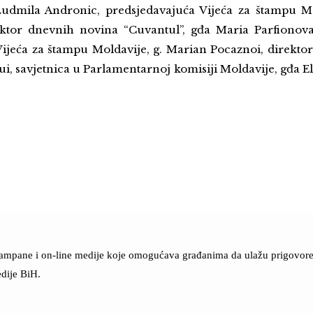
Ludmila Andronic, predsjedavajuća Vijeća za štampu Mol
ektor dnevnih novina “Cuvantul”, gđa Maria Parfionova
Vijeća za štampu Moldavije, g. Marian Pocaznoi, direkto
tui, savjetnica u Parlamentarnoj komisiji Moldavije, gđa E
štampane i on-line medije koje omogućava građanima da ulažu prigovore n
dije BiH.