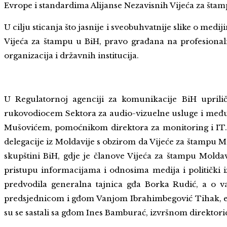
Evrope i standardima Alijanse Nezavisnih Vijeća za št
U cilju sticanja što jasnije i sveobuhvatnije slike o med
Vijeća za štampu u BiH, pravo građana na profesionalnu
organizacija i državnih institucija.
U Regulatornoj agenciji za komunikacije BiH upril
rukovodiocem Sektora za audio-vizuelne usluge i međun
Mušovićem, pomoćnikom direktora za monitoring i IT. 
delegacije iz Moldavije s obzirom da Vijeće za štampu 
skupštini BiH, gdje je članove Vijeća za štampu Molda
pristupu informacijama i odnosima medija i politički
predvodila generalna tajnica gđa Borka Rudić, a o v
predsjednicom i gđom Vanjom Ibrahimbegović Tihak, eksp
su se sastali sa gđom Ines Bamburać, izvršnom direktor