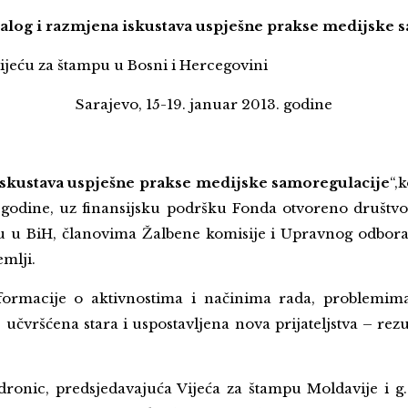
jalog i razmjena iskustava uspješne prakse medijske 
Vijeću za štampu u Bosni i Hercegovini
Sarajevo, 15-19. januar 2013. godine
 iskustava uspješne prakse medijske samoregulacije
“,
 godine, uz finansijsku podršku Fonda otvoreno društvo 
u u BiH, članovima Žalbene komisije i Upravnog odbora
emlji.
nformacije o aktivnostima i načinima rada, problemima
učvršćena stara i uspostavljena nova prijateljstva – rezul
ronic, predsjedavajuća Vijeća za štampu Moldavije i g. 