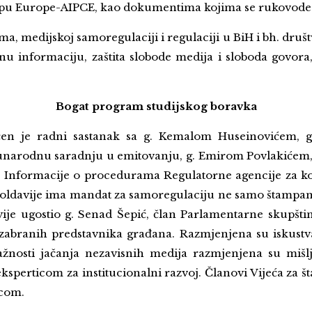
ampu Europe-AIPCE, kao dokumentima kojima se rukovode o
ijima, medijskoj samoregulaciji i regulaciji u BiH i bh. dr
 informaciju, zaštita slobode medija i sloboda govora, 
Bogat program studijskog boravka
ičen je radni sastanak sa g. Kemalom Huseinovićem,
arodnu saradnju u emitovanju, g. Emirom Povlakićem, k
Informacije o procedurama Regulatorne agencije za ko
Moldavije ima mandat za samoregulaciju ne samo štampani
vije ugostio g. Senad Šepić, član Parlamentarne skupš
 izabranih predstavnika građana. Razmjenjena su iskust
ažnosti jačanja nezavisnih medija razmjenjena su mišl
erticom za institucionalni razvoj. Članovi Vijeća za št
icom.