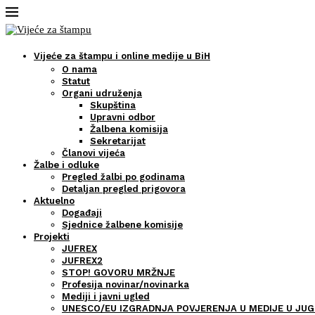
Vijeće za štampu i online medije u BiH
O nama
Statut
Organi udruženja
Skupština
Upravni odbor
Žalbena komisija
Sekretarijat
Članovi vijeća
Žalbe i odluke
Pregled žalbi po godinama
Detaljan pregled prigovora
Aktuelno
Događaji
Sjednice žalbene komisije
Projekti
JUFREX
JUFREX2
STOP! GOVORU MRŽNJE
Profesija novinar/novinarka
Mediji i javni ugled
UNESCO/EU IZGRADNJA POVJERENJA U MEDIJE U JUG