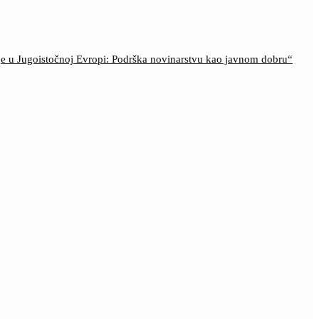
ije u Jugoistočnoj Evropi: Podrška novinarstvu kao javnom dobru“