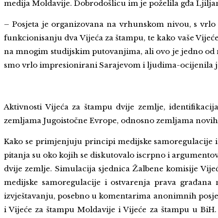
medija Moldavije. Dobrodošlicu im je poželila gđa Ljilja
– Posjeta je organizovana na vrhunskom nivou, s vrlo b
funkcionisanju dva Vijeća za štampu, te kako vaše Vije
na mnogim studijskim putovanjima, ali ovo je jedno od na
smo vrlo impresionirani Sarajevom i ljudima-ocijenila 
Aktivnosti Vijeća za štampu dvije zemlje, identifikac
zemljama Jugoistočne Evrope, odnosno zemljama novih d
Kako se primjenjuju principi medijske samoregulacije 
pitanja su oko kojih se diskutovalo iscrpno i argument
dvije zemlje. Simulacija sjednica Žalbene komisije Vije
medijske samoregulacije i ostvarenja prava građana n
izvještavanju, posebno u komentarima anonimnih posjetila
i Vijeće za štampu Moldavije i Vijeće za štampu u BiH