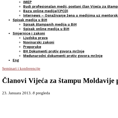
IMEP
Budi profesionalan medij, postani član Vijeća za štamp
Baza online medija(CPCD)
Internews – Osnaživanje žena u medijima uz mentors
Spisak medija u BiH
Spisak štampanih medija u BiH
Spisak online medija u BiH
Smjernice i zakoni
Ljudska prava
Novinarski zakoni
Preporuke
BH Dokumenti protiv govora mržnje
Međunarodni dokumenti protiv govora mržnje
Eng
Seminari i konferencije
Članovi Vijeća za štampu Moldavije p
23. Januara 2013.
8
pregleda