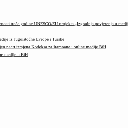
ktivnosti treće godine UNESCO/EU projekta „Izgradnja povjerenja u med
edije iz Jugoistočne Evrope i Turske
jen nacrt izmjena Kodeksa za štampane i online medije BiH
ine medije u BiH