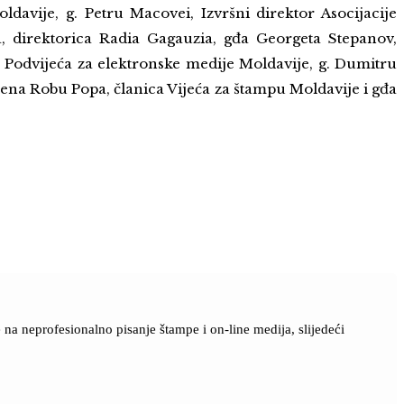
davije, g. Petru Macovei, Izvršni direktor Asocijacije
, direktorica Radia Gagauzia, gđa Georgeta Stepanov,
r Podvijeća za elektronske medije Moldavije, g. Dumitru
lena Robu Popa, članica Vijeća za štampu Moldavije i gđa
a neprofesionalno pisanje štampe i on-line medija, slijedeći