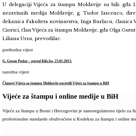
U delegaciji Vijeća za štampu Moldavije su bili: gđa 
nezavisnih medija Moldavije, g. Tudor Iascenco, dir
dekanica Fakulteta novinarstva, Inga Burlacu, članica 
Ciorici, član Vijeća za štampu Moldavije, gđa Olga Gutu
Liliana Ursu, prevodilac.
prethodna vijest
G. Goran Pudar – portal Klix.ba, 23.01.2013.
naredna vijest
Članovi Vijeća za štampu Moldavije posjetili Vijeće za štampu u BiH
Vijeće za štampu i online medije u BiH
Vijeće za štampu u Bosni i Hercegovini je samoregulatorno tijelo za 
profesionalne standarde obuhvaćene u Kodeksu za štampu i online me