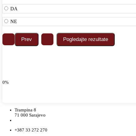
DA
NE
0%
Trampina 8
71 000 Sarajevo
+387 33 272 270