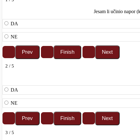
Jesam li učinio napor (
DA
NE
2 / 5
DA
NE
3 / 5