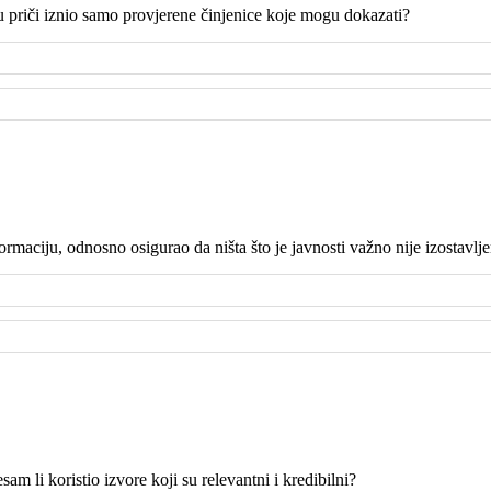
u priči iznio samo provjerene činjenice koje mogu dokazati?
formaciju, odnosno osigurao da ništa što je javnosti važno nije izostavlj
esam li koristio izvore koji su relevantni i kredibilni?