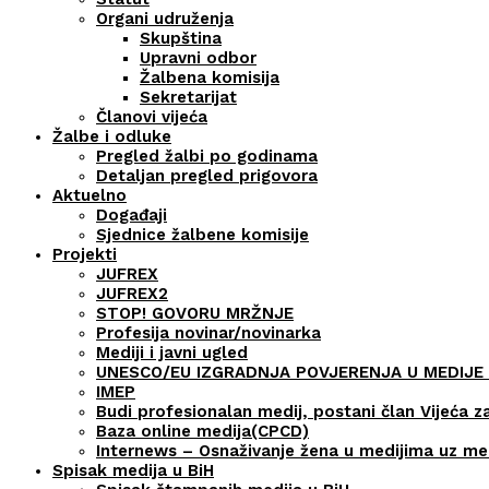
Organi udruženja
Skupština
Upravni odbor
Žalbena komisija
Sekretarijat
Članovi vijeća
Žalbe i odluke
Pregled žalbi po godinama
Detaljan pregled prigovora
Aktuelno
Događaji
Sjednice žalbene komisije
Projekti
JUFREX
JUFREX2
STOP! GOVORU MRŽNJE
Profesija novinar/novinarka
Mediji i javni ugled
UNESCO/EU IZGRADNJA POVJERENJA U MEDIJE 
IMEP
Budi profesionalan medij, postani član Vijeća z
Baza online medija(CPCD)
Internews – Osnaživanje žena u medijima uz m
Spisak medija u BiH