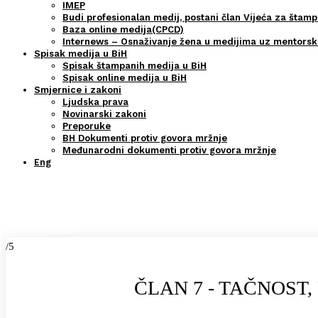
IMEP
Budi profesionalan medij, postani član Vijeća za štamp
Baza online medija(CPCD)
Internews – Osnaživanje žena u medijima uz mentors
Spisak medija u BiH
Spisak štampanih medija u BiH
Spisak online medija u BiH
Smjernice i zakoni
Ljudska prava
Novinarski zakoni
Preporuke
BH Dokumenti protiv govora mržnje
Međunarodni dokumenti protiv govora mržnje
Eng
Član 7
Naslovna
Član 7
/5
ČLAN 7 - TAČNOST,