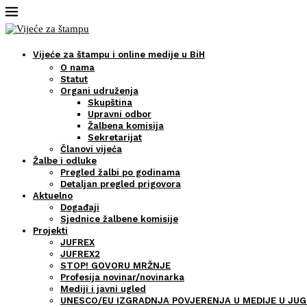
Vijeće za štampu i online medije u BiH
O nama
Statut
Organi udruženja
Skupština
Upravni odbor
Žalbena komisija
Sekretarijat
Članovi vijeća
Žalbe i odluke
Pregled žalbi po godinama
Detaljan pregled prigovora
Aktuelno
Događaji
Sjednice žalbene komisije
Projekti
JUFREX
JUFREX2
STOP! GOVORU MRŽNJE
Profesija novinar/novinarka
Mediji i javni ugled
UNESCO/EU IZGRADNJA POVJERENJA U MEDIJE U JUG