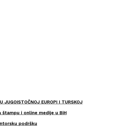
U JUGOISTOČNOJ EUROPI I TURSKOJ
a štampu i online medije u BiH
entorsku podršku