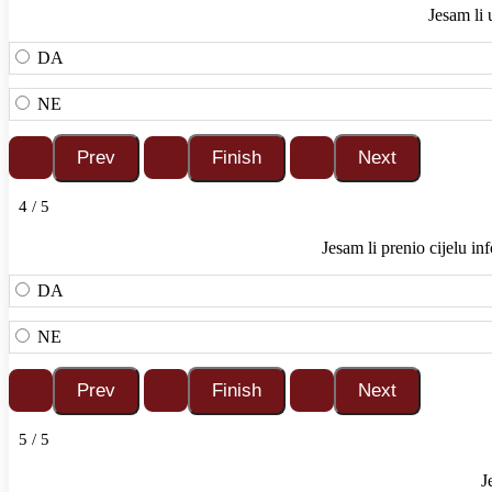
Jesam li 
DA
NE
4 / 5
Jesam li prenio cijelu in
DA
NE
5 / 5
J