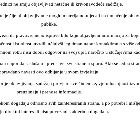
rednici ne smiju objavljivati netačne ili krivonavodeće sadržaje.
macije čije bi objavljivanje moglo materijalno utjecati na tumačenje objav
publike.
vezu da pravovremeno isprave bilo koju objavljenu informaciju za koju s
čnost i istinitost utvrdili učinivši legitiman napor kontaktiranja s više 
zumnom roku nisu dobili odgovor na svoj upit, naročito u slučajevima ka
man napor da saslušaju i predstave sve strane u sporu. Ako se jedna stra
opravdano navesti ovo odbijanje u svom izvještaju.
ije objavljivanja sadržaja provjere sve činjenice, vjerodostojnost izvora
preuzimaju i prenose informacije.
kom događaju odnosno svih zainteresiranih strana, a po potrebi i mišlje
u direktni interes ili nisu povezani s akterima događaja.