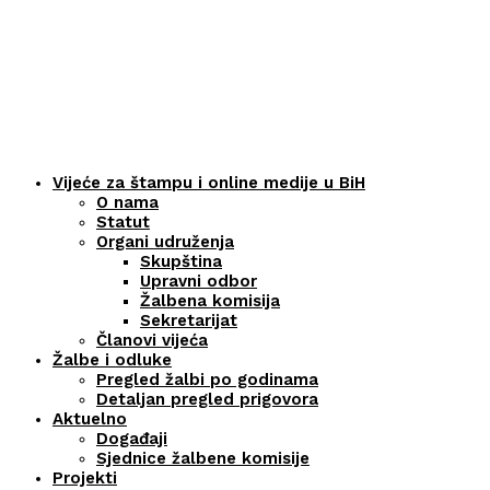
Vijeće za štampu i online medije u BiH
O nama
Statut
Organi udruženja
Skupština
Upravni odbor
Žalbena komisija
Sekretarijat
Članovi vijeća
Žalbe i odluke
Pregled žalbi po godinama
Detaljan pregled prigovora
Aktuelno
Događaji
Sjednice žalbene komisije
Projekti