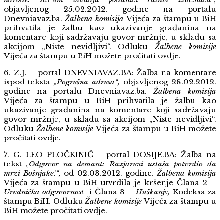
objavljenog 25.02.2012. godine na portalu
Dnevniavaz.ba
.
Žalbena komisija
Vijeća za štampu u BiH
prihvatila je žalbu kao ukazivanje građanina na
komentare koji sadržavaju govor mržnje, u skladu sa
akcijom „Niste nevidljivi“. Odluku
Žalbene komisije
Vijeća za štampu u BiH možete pročitati
ovdje
.
6. Z.J. – portal DNEVNIAVAZ.BA: Žalba na komentare
ispod teksta
„Pogrešna adresa“,
objavljenog 28.02.2012.
godine na portalu
Dnevniavaz.ba
.
Žalbena komisija
Vijeća za štampu u BiH prihvatila je žalbu kao
ukazivanje građanina na komentare koji sadržavaju
govor mržnje, u skladu sa akcijom „Niste nevidljivi“.
Odluku
Žalbene komisije
Vijeća za štampu u BiH možete
pročitati
ovdje
.
7. G. LEO PLOČKINIĆ – portal DOSIJE.BA: Žalba na
tekst
„Odgovor na demant: Razjareni ustaša potvrdio da
mrzi Bošnjake!“,
od 02.03.2012. godine.
Žalbena komisija
Vijeća za štampu u BiH utvrdila je kršenje
Člana 2 –
Urednička odgovornost
i Člana 3 –
Huškanje,
Kodeksa za
štampu BiH.
Odluku
Žalbene komisije
Vijeća za štampu u
BiH možete pročitati
ovdje
.