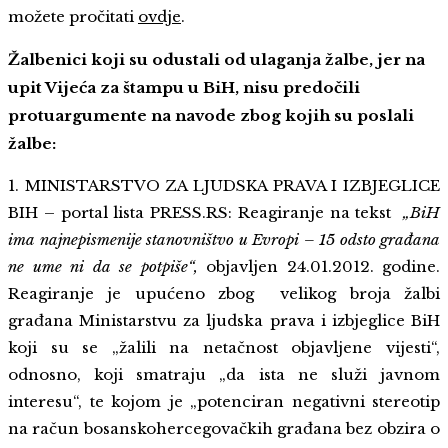
možete pročitati
ovdje
.
Žalbenici koji su odustali od ulaganja žalbe, jer na
upit Vijeća za štampu u BiH, nisu predočili
protuargumente na navode zbog kojih su poslali
žalbe:
1. MINISTARSTVO ZA LJUDSKA PRAVA I IZBJEGLICE
BIH – portal lista PRESS.RS: Reagiranje na tekst
„BiH
ima najnepismenije stanovništvo u Evropi – 15 odsto građana
ne ume ni da se potpiše“,
objavljen 24.01.2012. godine.
Reagiranje je upućeno zbog velikog broja žalbi
građana Ministarstvu za ljudska prava i izbjeglice BiH
koji su se „žalili na netačnost objavljene vijesti“,
odnosno, koji smatraju „da ista ne služi javnom
interesu“, te kojom je „potenciran negativni stereotip
na račun bosanskohercegovačkih građana bez obzira o