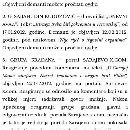
Objavljeni demanti možete pročitati
ovdje
.
2. G. SABAHUDIN KUDUZOVIĆ – dnevni list „DNEVNI
AVAZ“: Tekst
„Istraga treba biti pokrenuta u Hrvatskoj“
, od
17.01.2012. godine. Demanti je objavljen 12.02.2012.
godine, pod naslovom
„Nije riječ o trgovini organima
“.
Objavljeni demanti možete pročitati
ovdje
.
3. GRUPA GRAĐANA – portal SARAJEVO-X.COM:
Reagiranje povodom komentara na tekst
„U Gornjoj
Maoči uhapšeni Nusret Imamović i njegov brat Eldin“,
objavljen 25.01.2012. godine na portalu Sarajevo-
x.com. Reagiranje se odnosilo na komentare koji su u
velikoj mjeri sadržavali govor mržnje. Nakon
upućenog reagiranja grupe građana, glavni i
odgovorni urednik portala Sarajevo-x.com, naznačio
je kako je redakcija portala Sarajevo-x.com pokušala