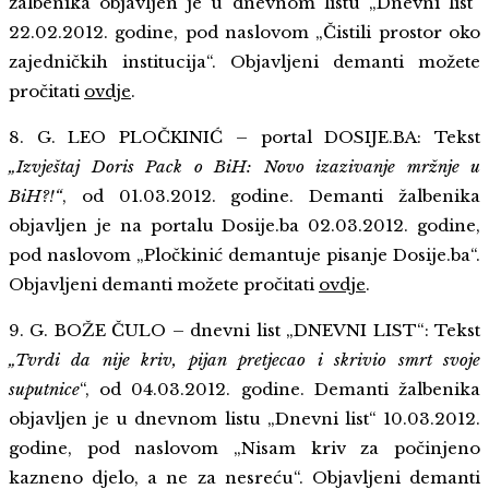
žalbenika objavljen je u dnevnom listu „Dnevni list“
22.02.2012. godine, pod naslovom „Čistili prostor oko
zajedničkih institucija“. Objavljeni demanti možete
pročitati
ovdje
.
8. G. LEO PLOČKINIĆ – portal DOSIJE.BA: Tekst
„Izvještaj Doris Pack o BiH: Novo izazivanje mržnje u
BiH?!“
, od 01.03.2012. godine. Demanti žalbenika
objavljen je na portalu Dosije.ba 02.03.2012. godine,
pod naslovom „Pločkinić demantuje pisanje Dosije.ba“.
Objavljeni demanti možete pročitati
ovdje
.
9. G. BOŽE ČULO – dnevni list „DNEVNI LIST“: Tekst
„Tvrdi da nije kriv, pijan pretjecao i skrivio smrt svoje
suputnice
“, od 04.03.2012. godine. Demanti žalbenika
objavljen je u dnevnom listu „Dnevni list“ 10.03.2012.
godine, pod naslovom „Nisam kriv za počinjeno
kazneno djelo, a ne za nesreću“. Objavljeni demanti