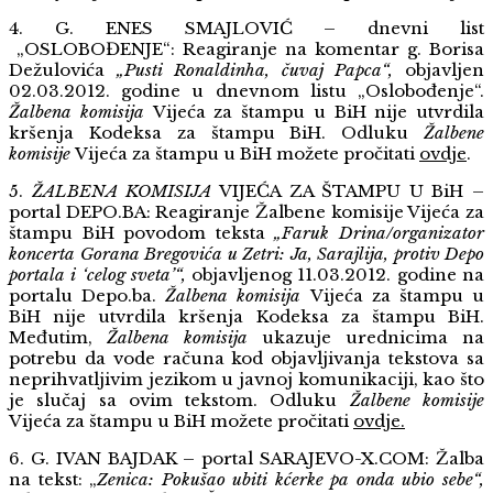
4. G. ENES SMAJLOVIĆ – dnevni list
„OSLOBOĐENJE“: Reagiranje na komentar g. Borisa
Dežulovića
„Pusti Ronaldinha, čuvaj Papca“,
objavljen
02.03.2012. godine u dnevnom listu „Oslobođenje“.
Žalbena komisija
Vijeća za štampu u BiH nije utvrdila
kršenja Kodeksa za štampu BiH. Odluku
Žalbene
komisije
Vijeća za štampu u BiH možete pročitati
ovdje
.
5.
ŽALBENA KOMISIJA
VIJEĆA ZA ŠTAMPU U BiH –
portal DEPO.BA: Reagiranje Žalbene komisije Vijeća za
štampu BiH povodom teksta
„Faruk Drina/organizator
koncerta Gorana Bregovića u Zetri: Ja, Sarajlija, protiv Depo
portala i ‘celog sveta’“,
objavljenog 11.03.2012. godine na
portalu Depo.ba.
Žalbena komisija
Vijeća za štampu u
BiH nije utvrdila kršenja Kodeksa za štampu BiH.
Međutim,
Žalbena komisija
ukazuje urednicima na
potrebu da vode računa kod objavljivanja tekstova sa
neprihvatljivim jezikom u javnoj komunikaciji, kao što
je slučaj sa ovim tekstom.
Odluku
Žalbene komisije
Vijeća za štampu u BiH možete pročitati
ovdje
.
6. G. IVAN BAJDAK – portal SARAJEVO-X.COM: Žalba
na tekst: „
Zenica: Pokušao ubiti kćerke pa onda ubio sebe“,