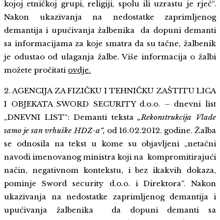
kojoj etničkoj grupi, religiji, spolu ili uzrastu je rječ“.
Nakon ukazivanja na nedostatke zaprimljenog
demantija i upućivanja žalbenika da dopuni demanti
sa informacijama za koje smatra da su tačne, žalbenik
je odustao od ulaganja žalbe. Više informacija o žalbi
možete pročitati
ovdje
.
2. AGENCIJA ZA FIZIČKU I TEHNIČKU ZAŠTITU LICA
I OBJEKATA SWORD SECURITY d.o.o. – dnevni list
„DNEVNI LIST“: Demanti teksta
„Rekonstrukcija Vlade
samo je san vrhuške HDZ-a“,
od 16.02.2012. godine. Žalba
se odnosila na tekst u kome su objavljeni „netačni
navodi imenovanog ministra koji na kompromitirajući
način, negativnom kontekstu, i bez ikakvih dokaza,
pominje Sword security d.o.o. i Direktora“. Nakon
ukazivanja na nedostatke zaprimljenog demantija i
upućivanja žalbenika da dopuni demanti sa