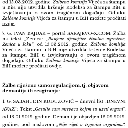
od 15.03.2012. godine.
Žalbena komisija
Vijeća za štampu
u BiH nije utvrdila kršenje Kodeksa za štampu BiH u
izvještavanju o ovom tragičnom događaju. Odluku
Žalbene komisije
Vijeća za štampu u BiH možete pročitati
ovdje
.
7. G. IVAN BAJDAK – portal SARAJEVO-X.COM: Žalba
na tekst „Zenica:
„Ranjene djevojčice životno ugrožene,
Zenica u šoku“
, od 15.03.2012. godine.
Žalbena komisija
Vijeća za štampu u BiH nije utvrdila kršenje Kodeksa
za štampu BiH u izvještavanju o ovom tragičnom
događaju. Odluku
Žalbene komisije
Vijeća za štampu u
BiH možete pročitati
ovdje
.
Žalbe riješene samoregulacijom, tj. objavom
demantija ili reagiranja:
1. G. SABAHUDIN KUDUZOVIĆ – dnevni list „DNEVNI
AVAZ“: Tekst
„Gasulio sam mrtvaca kojem su uzeti organi
“,
od 13.01.2012. godine. Demanti je objavljen 12.02.2012.
godine, pod naslovom
„Nije riječ o trgovini organima“.