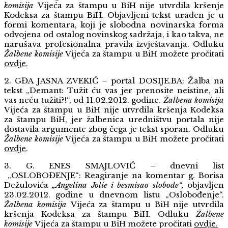
komisija
Vijeća za štampu u BiH nije utvrdila kršenje
Kodeksa za štampu BiH. Objavljeni tekst urađen je u
formi komentara, koji je slobodna novinarska forma
odvojena od ostalog novinskog sadržaja, i kao takva, ne
narušava profesionalna pravila izvještavanja. Odluku
Žalbene komisije
Vijeća za štampu u BiH možete pročitati
ovdje
.
2. GĐA JASNA ZVEKIĆ – portal DOSIJE.BA: Žalba na
tekst „Demant: Tužit ću vas jer prenosite neistine, ali
vas neću tužiti?!“, od 11.02.2012. godine.
Žalbena komisija
Vijeća za štampu u BiH nije utvrdila kršenja Kodeksa
za štampu BiH, jer žalbenica uredništvu portala nije
dostavila argumente zbog čega je tekst sporan.
Odluku
Žalbene komisije
Vijeća za štampu u BiH možete pročitati
ovdje
.
3. G. ENES SMAJLOVIĆ – dnevni list
„OSLOBOĐENJE“: Reagiranje na komentar g. Borisa
Dežulovića
„Angelina Jolie i besmisao slobode“,
objavljen
23.02.2012. godine u dnevnom listu „Oslobođenje“.
Žalbena komisija
Vijeća za štampu u BiH nije utvrdila
kršenja Kodeksa za štampu BiH. Odluku
Žalbene
komisije
Vijeća za štampu u BiH možete pročitati
ovdje
.