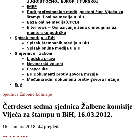
JUGOISTOČNOJ EUROPI I TURSKOJ
IMEP
Budi profesionalan medij, postani član Vijeća za
štampu i online medije u BiH
Baza online medija(CPCD)
Internews – Osnaživanje žena u medijima uz
mentorsku podršku
Spisak medija u BiH
Spisak štampanih medija u BiH
Spisak online medija u BiH
Smjernice i zakoni
Ljudska prava
Novinarski zakoni
Preporuke
BH Dokumenti protiv govora mržnje
Međunarodni dokumenti protiv govora mržnje
Eng
Sjednice žalbene komisije
Četrdeset sedma sjednica Žalbene komisije
Vijeća za štampu u BiH, 16.03.2012.
16. Januara 2018.
44
pregleda