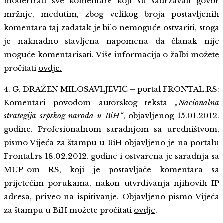
moderirati sve komentare koji su sadržavali govor
mržnje, međutim, zbog velikog broja postavljenih
komentara taj zadatak je bilo nemoguće ostvariti, stoga
je naknadno stavljena napomena da članak nije
moguće komentarisati. Više informacija o žalbi možete
pročitati
ovdje
.
4. G. DRAŽEN MILOSAVLJEVIĆ – portal FRONTAL.RS:
Komentari povodom autorskog teksta
„Nacionalna
strategija srpskog naroda u BiH“
, objavljenog 15.01.2012.
godine. Profesionalnom saradnjom sa uredništvom,
pismo Vijeća za štampu u BiH objavljeno je na portalu
Frontal.rs 18.02.2012. godine i ostvarena je saradnja sa
MUP-om RS, koji je postavljače komentara sa
prijetećim porukama, nakon utvrđivanja njihovih IP
adresa, priveo na ispitivanje. Objavljeno pismo Vijeća
za štampu u BiH možete pročitati
ovdje
.