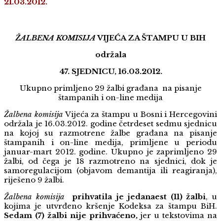
21.03.2012.
ŽALBENA KOMISIJA
VIJEĆA ZA ŠTAMPU U BIH
održala
47. SJEDNICU, 16.03.2012.
Ukupno primljeno 29 žalbi građana na pisanje
štampanih i on-line medija
Žalbena komisija
Vijeća za štampu u Bosni i Hercegovini
održala je 16.03.2012. godine četrdeset sedmu sjednicu
na kojoj su razmotrene žalbe građana na pisanje
štampanih i on-line medija, primljene u periodu
januar-mart 2012. godine. Ukupno je zaprimljeno 29
žalbi, od čega je 18 razmotreno na sjednici, dok je
samoregulacijom (objavom demantija ili reagiranja),
riješeno 9 žalbi.
Žalbena komisija
prihvatila je jedanaest (11) žalbi
, u
kojima je utvrđeno kršenje Kodeksa za štampu BiH.
Sedam (7) žalbi nije prihvaćeno,
jer u tekstovima na