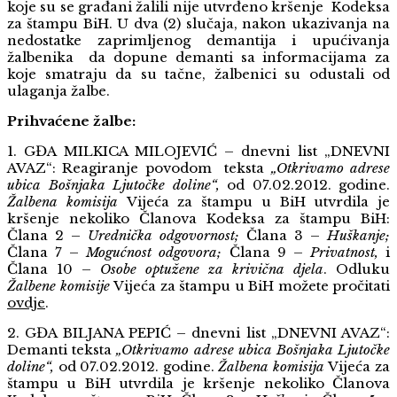
koje su se građani žalili nije utvrđeno kršenje Kodeksa
za štampu BiH. U dva
(2)
slučaja, nakon ukazivanja na
nedostatke zaprimljenog demantija i upućivanja
žalbenika da dopune demanti sa informacijama za
koje smatraju da su tačne, žalbenici su odustali od
ulaganja žalbe.
Prihvaćene žalbe:
1. GĐA MILKICA MILOJEVIĆ – dnevni list „DNEVNI
AVAZ“: Reagiranje povodom teksta
„Otkrivamo adrese
ubica Bošnjaka Ljutočke doline“,
od 07.02.2012. godine.
Žalbena komisija
Vijeća za štampu u BiH utvrdila je
kršenje nekoliko Članova Kodeksa za štampu BiH:
Člana 2 –
Urednička odgovornost;
Člana 3 –
Huškanje;
Člana 7 –
Mogućnost odgovora;
Člana 9 –
Privatnost,
i
Člana 10 –
Osobe optužene za krivična djela
. Odluku
Žalbene komisije
Vijeća za štampu u BiH možete pročitati
ovdje
.
2. GĐA BILJANA PEPIĆ – dnevni list „DNEVNI AVAZ“:
Demanti teksta
„Otkrivamo adrese ubica Bošnjaka Ljutočke
doline“,
od 07.02.2012. godine.
Žalbena komisija
Vijeća za
štampu u BiH utvrdila je kršenje
nekoliko Članova