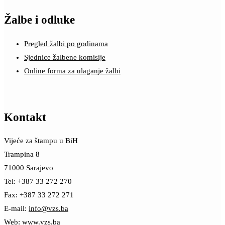
Žalbe i odluke
Pregled žalbi po godinama
Sjednice žalbene komisije
Online forma za ulaganje žalbi
Kontakt
Vijeće za štampu u BiH
Trampina 8
71000 Sarajevo
Tel: +387 33 272 270
Fax: +387 33 272 271
E-mail:
info@vzs.ba
Web:
www.vzs.ba