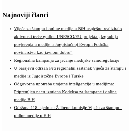
Najnoviji članci
Vijeće za štampu i online medije u BiH uspješno realiziralo
aktivnosti treće godine UNESCO/EU projekta „Izgradnja
povjerenja u medije u Jugoistočnoj Evropi: Podrška
novinarstvu kao javnom dobru“
Regionalna kampanja za jačanje medijske samoregulacije
U Sarajevu održan Peti regionalni sastanak vijeća za štampu i
medije iz Jugoistočne Evrope i Turske
Odgovorna upotreba umjetne inteligencije u medijima:
Pripremljen nacrt izmjena Kodeksa za štampane i online
medije BiH
Održana 118. sjednica Žalbene komisije Vijeća za štampu i
online medije u BiH