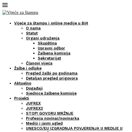
Vijeće za štampu i online medije u BiH
O nama
Statut
Organi udruženja
Skupština
Upravni odbor
Žalbena komisija
Sekretarijat
Članovi vijeća
Žalbe i odluke
Pregled žalbi po godinama
Detaljan pregled prigovora
Aktuelno
Događaji
Sjednice žalbene komisije
Projekti
JUFREX
JUFREX2
STOP! GOVORU MRŽNJE
Profesija novinar/novinarka
Mediji i javni ugled
UNESCO/EU IZGRADNJA POVJERENJA U MEDIJE U