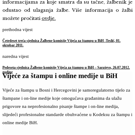
informacijama za koje smatra da su tačne, žalbenik je
odustao od ulaganja žalbe. Više informacija o žalbi
možete pročitati
ovdje
.
prethodna vijest
Četrdeset treća sjednica Žalbene komisije Vijeća za štampu u BiH -Teslić, 01.
oktobar 2011.
naredna vijest
Pedeseta sjednica Žalbene komisije Vijeća za štampu u BiH – Sarajevo, 26.07.2012.
godine
Vijeće za štampu i online medije u BiH
Vijeće za štampu u Bosni i Hercegovini je samoregulatorno tijelo za
štampane i on-line medije koje omogućava građanima da ulažu
prigovore na neprofesionalno pisanje štampe i on-line medija,
slijedeći profesionalne standarde obuhvaćene u Kodeksu za štampu i
online medije BiH.