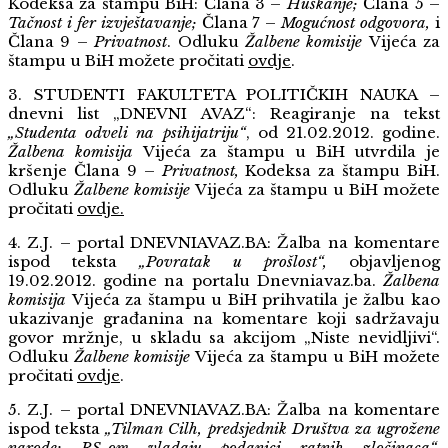
Kodeksa za štampu BiH: Člana 3 –
Huškanje;
Člana 5 –
Tačnost i fer izvještavanje;
Člana 7 –
Mogućnost odgovora,
i
Člana 9 –
Privatnost
.
Odluku
Žalbene komisije
Vijeća za
štampu u BiH možete pročitati
ovdje
.
3. STUDENTI FAKULTETA POLITIČKIH NAUKA –
dnevni list „DNEVNI AVAZ“: Reagiranje na tekst
„Studenta odveli na psihijatriju“
, od 21.02.2012. godine.
Žalbena komisija
Vijeća za štampu u BiH utvrdila je
kršenje
Člana 9 –
Privatnost,
Kodeksa za štampu BiH.
Odluku
Žalbene komisije
Vijeća za štampu u BiH možete
pročitati
ovdje
.
4. Z.J. – portal
DNEVNIAVAZ.BA
: Žalba na komentare
ispod teksta
„Povratak u prošlost“,
objavljenog
19.02.2012. godine na portalu
Dnevniavaz.ba
.
Žalbena
komisija
Vijeća za štampu u BiH prihvatila je žalbu kao
ukazivanje građanina na komentare koji sadržavaju
govor mržnje, u skladu sa akcijom „Niste nevidljivi“.
Odluku
Žalbene komisije
Vijeća za štampu u BiH možete
pročitati
ovdje
.
5. Z.J. – portal
DNEVNIAVAZ.BA
: Žalba na komentare
ispod teksta
„Tilman Cilh, predsjednik Društva za ugrožene
narode: RS-om vladaju podanici ratnih zločinaca“,