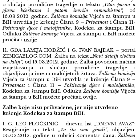
o slučaju porodične tragedije u tekstu
„Otac pucao u
glavu kćerkama i potom izvršio samoubistvo“,
od
16.03.2012. godine.
Žalbena komisija
Vijeća za štampu u
BiH utvrdila je kršenje Člana 9 –
Privatnost
i Člana 11-
Poštivanje djece i maloljetnika
, Kodeksa za štampu BiH.
Odluku
Žalbene komisije
Vijeća za štampu u BiH možete
pročitati
ovdje
.
11. GĐA LAMIJA HODŽIĆ i G. IVAN BAJDAK – portal
ZENICABLOG.COM: Žalba na tekst
„Novi detalji zločina
na Jaliji“,
od 15.03.2012. godine. Žalba povodom načina
izvještavanja o slučaju porodične tragedije i
objavljivanja imena maloljetnih žrtava.
Žalbena komisija
Vijeća za štampu u BiH utvrdila je kršenje Člana 9 –
Privatnost
i Člana 11 –
Poštivanje djece i maloljetnika
,
Kodeksa za štampu BiH. Odluku
Žalbene komisije
Vijeća
za štampu u BiH možete pročitati
ovdje
.
Žalbe koje nisu prihvaćene, jer nije utvrđeno
kršenje Kodeksa za štampu BiH:
1. G. LEO PLOČKINIĆ – dnevni list „DNEVNI AVAZ“:
Reagiranje na tekst
„Za šta smo ginuli“,
objavljen
03.02.2012. godine u rubrici Komentar dana.
Žalbena