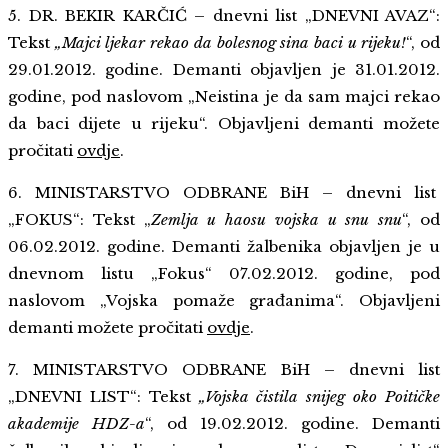
5. DR. BEKIR KARČIĆ – dnevni list „DNEVNI AVAZ“:
Tekst
„Majci ljekar rekao da bolesnog sina baci u rijeku!
“, od
29.01.2012. godine. Demanti objavljen je 31.01.2012.
godine, pod naslovom „Neistina je da sam majci rekao
da baci dijete u rijeku“. Objavljeni demanti možete
pročitati
ovdje
.
6. MINISTARSTVO ODBRANE BiH – dnevni list
„FOKUS“: Tekst „
Zemlja u haosu vojska u snu snu
“, od
06.02.2012. godine. Demanti žalbenika objavljen je u
dnevnom listu „Fokus“ 07.02.2012. godine, pod
naslovom „Vojska pomaže građanima“. Objavljeni
demanti možete pročitati
ovdje
.
7. MINISTARSTVO ODBRANE BiH – dnevni list
„DNEVNI LIST“: Tekst
„Vojska čistila snijeg oko Poitičke
akademije HDZ-a
“, od 19.02.2012. godine. Demanti