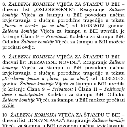
8.
ŽALBENA KOMISIJA
VIJEĆA ZA ŠTAMPU U BiH –
dnevni list „OSLOBOĐENJE“: Reagiranje
Žalbene
komisije
Vijeća za štampu u BiH povodom načina
izvještavanja o slučaju porodične tragedije u tekstu
„Pucao u kćerke, pa se ubio“,
od 16.03.2012. godine.
Žalbena komisija
Vijeća za štampu u BiH utvrdila je
kršenje Člana 9 –
Privatnost
, Kodeksa za štampu BiH.
Odluku
Žalbene komisije
Vijeća za štampu u BiH možete
pročitati
ovdje
.
9.
ŽALBENA KOMISIJA
VIJEĆA ZA ŠTAMPU U BiH –
dnevni list „NEZAVISNE NOVINE“: Reagiranje
Žalbene
komisije
Vijeća za štampu u BiH povodom načina
izvještavanja o slučaju porodične tragedije u tekstu
„Kćerkama pucao u glavu, pa se ubio“,
od 16.03.2012.
godine.
Žalbena komisija
Vijeća za štampu u BiH utvrdila
je kršenje Člana 9 –
Privatnost
i Člana 11 –
Poštivanje
djece i maloljetnika
, Kodeksa za štampu BiH. Odluku
Žalbene komisije
Vijeća za štampu u BiH možete pročitati
ovdje
.
10.
ŽALBENA KOMISIJA
VIJEĆA ZA ŠTAMPU U BiH –
dnevni list „DNEVNI AVAZ“: Reagiranje
Žalbene komisije
Vijeća za štampu u BiH povodom načina izvještavanja